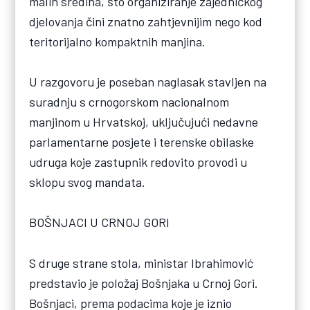
malih sredina, što organiziranje zajedničkog
djelovanja čini znatno zahtjevnijim nego kod
teritorijalno kompaktnih manjina.
U razgovoru je poseban naglasak stavljen na
suradnju s crnogorskom nacionalnom
manjinom u Hrvatskoj, uključujući nedavne
parlamentarne posjete i terenske obilaske
udruga koje zastupnik redovito provodi u
sklopu svog mandata.
BOŠNJACI U CRNOJ GORI
S druge strane stola, ministar Ibrahimović
predstavio je položaj Bošnjaka u Crnoj Gori.
Bošnjaci, prema podacima koje je iznio