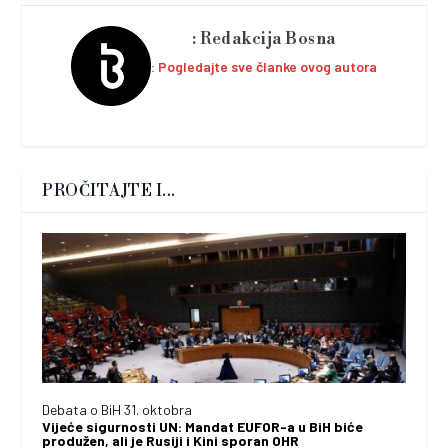
Redakcija Bosna
Pogledajte sve članke ovog autora
PROČITAJTE I...
Debata o BiH 31. oktobra
Vijeće sigurnosti UN: Mandat EUFOR-a u BiH biće
produžen, ali je Rusiji i Kini sporan OHR