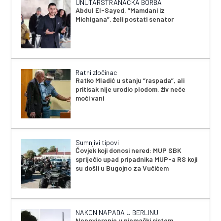
UNUTARSTRANAČKA BORBA
Abdul El-Sayed, “Mamdani iz
Michigana”, želi postati senator
Ratni zločinac
Ratko Mladić u stanju “raspada”, ali
pritisak nije urodio plodom, živ neće
moći vani
Sumnjivi tipovi
Čovjek koji donosi nered: MUP SBK
spriječio upad pripadnika MUP-a RS koji
su došli u Bugojno za Vučićem
NAKON NAPADA U BERLINU
Nepovjerenje u njemački sistem