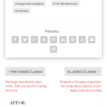
crnogorska manjina
Ervin Ibrahimović
Hrvatska
PODIJELI:
PRETHODNI ČLANAK
SLJEDEĆI ČLANAK
Heritage foundation opet
Građani u Sarajevu ogorčeni:
tvrdi: SAD nisu protiv trećeg
Svi znaju da su lopovi, a oni i
entiteta
dalje slobodno hodaju
AUTOR: