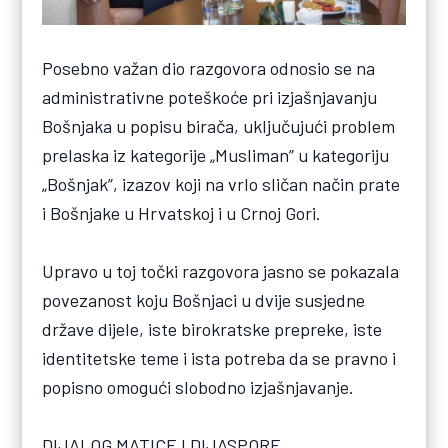
Posebno važan dio razgovora odnosio se na
administrativne poteškoće pri izjašnjavanju
Bošnjaka u popisu birača, uključujući problem
prelaska iz kategorije „Musliman” u kategoriju
„Bošnjak”, izazov koji na vrlo sličan način prate
i Bošnjake u Hrvatskoj i u Crnoj Gori.
Upravo u toj točki razgovora jasno se pokazala
povezanost koju Bošnjaci u dvije susjedne
države dijele, iste birokratske prepreke, iste
identitetske teme i ista potreba da se pravno i
popisno omogući slobodno izjašnjavanje.
DIJALOG MATICE I DIJASPORE