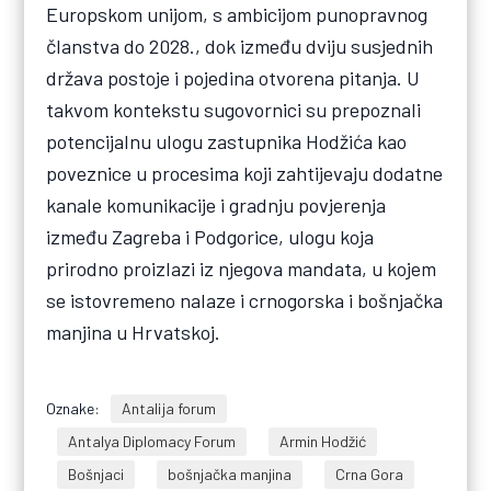
Europskom unijom, s ambicijom punopravnog
članstva do 2028., dok između dviju susjednih
država postoje i pojedina otvorena pitanja. U
takvom kontekstu sugovornici su prepoznali
potencijalnu ulogu zastupnika Hodžića kao
poveznice u procesima koji zahtijevaju dodatne
kanale komunikacije i gradnju povjerenja
između Zagreba i Podgorice, ulogu koja
prirodno proizlazi iz njegova mandata, u kojem
se istovremeno nalaze i crnogorska i bošnjačka
manjina u Hrvatskoj.
Oznake:
Antalija forum
Antalya Diplomacy Forum
Armin Hodžić
Bošnjaci
bošnjačka manjina
Crna Gora