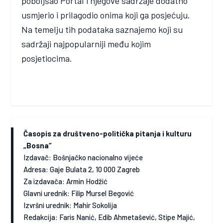
poboljšao Portal i njegove sadržaje dodatno
usmjerio i prilagodio onima koji ga posjećuju.
Na temelju tih podataka saznajemo koji su
sadržaji najpopularniji među kojim
posjetiocima.
Časopis za društveno-politička pitanja i kulturu
„Bosna“
Izdavač: Bošnjačko nacionalno vijeće
Adresa: Gaje Bulata 2, 10 000 Zagreb
Za izdavača: Armin Hodžić
Glavni urednik: Filip Mursel Begović
Izvršni urednik: Mahir Sokolija
Redakcija: Faris Nanić, Edib Ahmetašević, Stipe Majić,