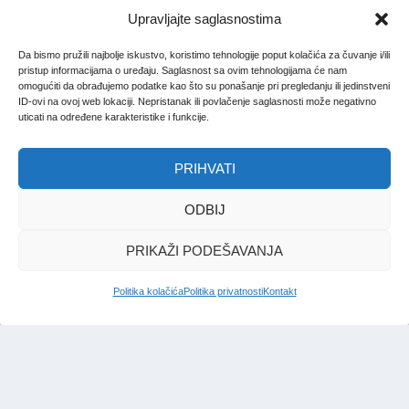
Upravljajte saglasnostima
Da bismo pružili najbolje iskustvo, koristimo tehnologije poput kolačića za čuvanje i/ili
pristup informacijama o uređaju. Saglasnost sa ovim tehnologijama će nam
omogućiti da obrađujemo podatke kao što su ponašanje pri pregledanju ili jedinstveni
ID-ovi na ovoj web lokaciji. Nepristanak ili povlačenje saglasnosti može negativno
uticati na određene karakteristike i funkcije.
PRIHVATI
ODBIJ
PRIKAŽI PODEŠAVANJA
Politika kolačića
Politika privatnosti
Kontakt