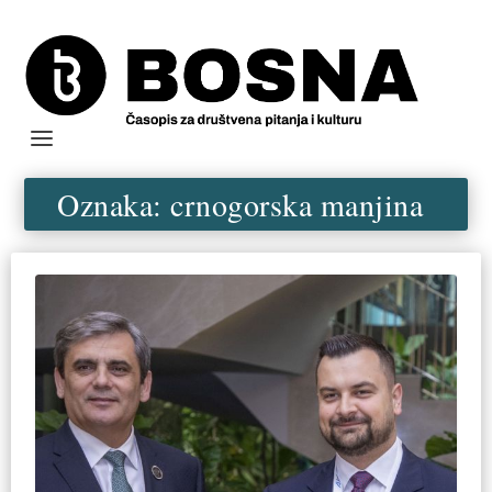
Oznaka:
crnogorska manjina