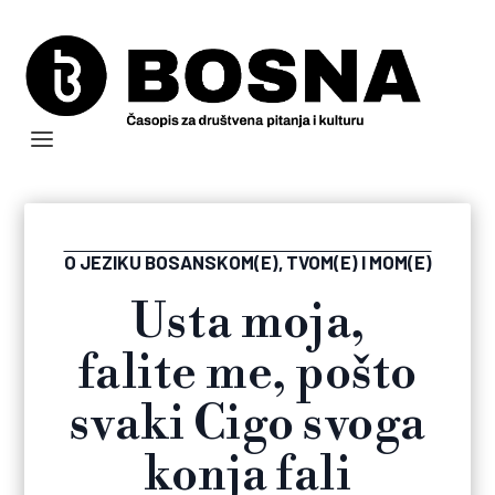
O JEZIKU BOSANSKOM(E), TVOM(E) I MOM(E)
Usta moja,
falite me, pošto
svaki Cigo svoga
konja fali