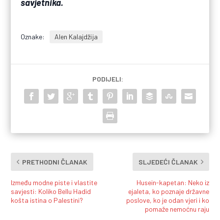
savjetnika.
Oznake:
Alen Kalajdžija
PODIJELI:
PRETHODNI ČLANAK
SLJEDEĆI ČLANAK
Između modne piste i vlastite
Husein-kapetan: Neko iz
savjesti: Koliko Bellu Hadid
ejaleta, ko poznaje državne
košta istina o Palestini?
poslove, ko je odan vjeri i ko
pomaže nemoćnu raju