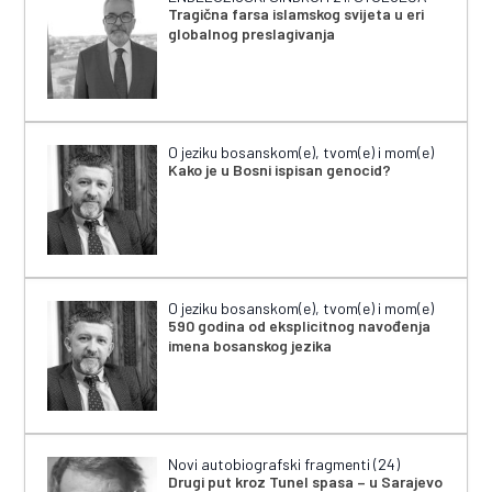
Tragična farsa islamskog svijeta u eri
globalnog preslagivanja
O jeziku bosanskom(e), tvom(e) i mom(e)
Kako je u Bosni ispisan genocid?
O jeziku bosanskom(e), tvom(e) i mom(e)
590 godina od eksplicitnog navođenja
imena bosanskog jezika
Novi autobiografski fragmenti (24)
Drugi put kroz Tunel spasa – u Sarajevo