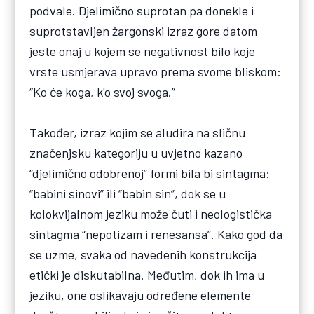
podvale. Djelimično suprotan pa donekle i
suprotstavljen žargonski izraz gore datom
jeste onaj u kojem se negativnost bilo koje
vrste usmjerava upravo prema svome bliskom:
“Ko će koga, k'o svoj svoga.”
Također, izraz kojim se aludira na sličnu
značenjsku kategoriju u uvjetno kazano
“djelimično odobrenoj” formi bila bi sintagma:
“babini sinovi” ili “babin sin”, dok se u
kolokvijalnom jeziku može čuti i neologistička
sintagma “nepotizam i renesansa”. Kako god da
se uzme, svaka od navedenih konstrukcija
etički je diskutabilna. Međutim, dok ih ima u
jeziku, one oslikavaju određene elemente