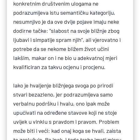
konkretnim društvenim ulogama ne
podrazumijeva istu semantičku kategoriju,
nesumnjivo je da ove dvije pojave imaju neke
dodirne tačke: “slabost na svoje bližnje zbog
ljubavi i simpatije spram njih”, ali vjerovatno i
potrebe da se nekome bližem život učini
lakšim, makar on i ne bio u adekvatnoj mjeri
kvalificiran za takvu ocjenu i procjenu.
Iako je hvaljenje bližnjega svoga po prirodi
stvari bezazleno, jer podrazumijeva samo
verbalnu podršku i hvalu, ono ipak može
upućivati na određene stavove koji ne stoje
uvijek u vinklu s pravdom i pravom. Problem
može biti i veći: kad onaj koga se hvali, zaista
to zaslužuje. Pa ipak, i tada treba imati mjeru.