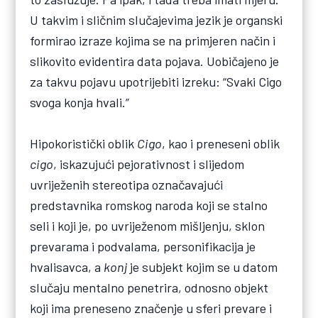
U takvim i sličnim slučajevima jezik je organski
formirao izraze kojima se na primjeren način i
slikovito evidentira data pojava. Uobičajeno je
za takvu pojavu upotrijebiti izreku: “Svaki Cigo
svoga konja hvali.”
Hipokoristički oblik
Cigo
, kao i preneseni oblik
cigo
, iskazujući pejorativnost i slijedom
uvriježenih stereotipa označavajući
predstavnika romskog naroda koji se stalno
seli i koji je, po uvriježenom mišljenju, sklon
prevarama i podvalama, personifikacija je
hvalisavca, a
konj
je subjekt kojim se u datom
slučaju mentalno penetrira, odnosno objekt
koji ima preneseno značenje u sferi prevare i