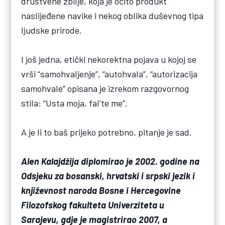
društvene zbilje, koja je očito produkt
naslijeđene navike i nekog oblika duševnog tipa
ljudske prirode.
I još jedna, etički nekorektna pojava u kojoj se
vrši “samohvaljenje”, “autohvala”, “autorizacija
samohvale” opisana je izrekom razgovornog
stila: “Usta moja, fal'te me”.
A je li to baš prijeko potrebno, pitanje je sad.
Alen Kalajdžija diplomirao je 2002. godine na
Odsjeku za bosanski, hrvatski i srpski jezik i
književnost naroda Bosne i Hercegovine
Filozofskog fakulteta Univerziteta u
Sarajevu, gdje je magistrirao 2007, a