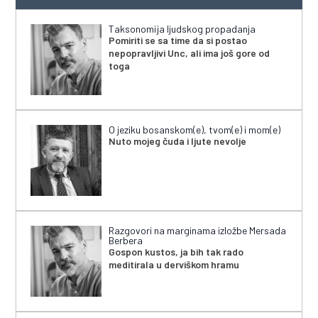
Taksonomija ljudskog propadanja
Pomiriti se sa time da si postao
nepopravljivi Unc, ali ima još gore od
toga
O jeziku bosanskom(e), tvom(e) i mom(e)
Nuto mojeg čuda i ljute nevolje
Razgovori na marginama izložbe Mersada
Berbera
Gospon kustos, ja bih tak rado
meditirala u derviškom hramu