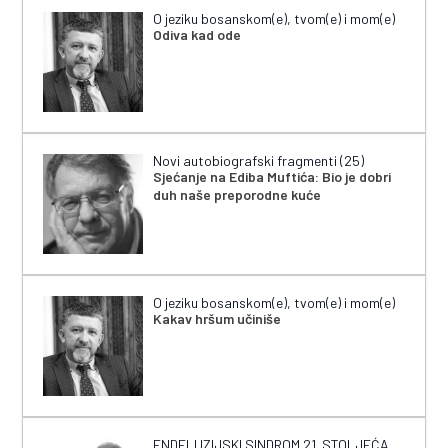
O jeziku bosanskom(e), tvom(e) i mom(e)
Odiva kad ode
Novi autobiografski fragmenti (25)
Sjećanje na Ediba Muftića: Bio je dobri
duh naše preporodne kuće
O jeziku bosanskom(e), tvom(e) i mom(e)
Kakav hršum učiniše
ENDELUZIJSKI SINDROM 21. STOLJEĆA