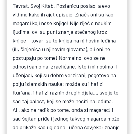
Tevrat,
Svoj Kitab, Poslanicu poslao, a evo
vidimo kako ih ajet opisuje. Znači, oni su kao
magarci koji nose knjige! Nije riječ o neukim
ljudima, ovi su puni znanja stečenog kroz
knjige – tovari su to knjiga na njihovim leđima
(ili, činjenica u njihovim glavama), ali oni ne
postupaju po tome! Normalno, ovo se ne
odnosi samo na Izraelićane. Isto i mi nosimo! I
učenjaci, koji su dobro verzirani, pogotovo na
polju islamskih nauka: možda su i hafizi
Kur'ana, i hafizi raznih drugih djela…, sve je to
sad taj balast, koji se može nositi na leđima.
Ali, ako ne radiš po tome, onda si magarac! I
sad šejtan priđe i jednog takvog magarca može
da prikaže kao ugledna i učena čovjeka: znanje