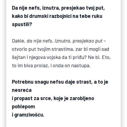
Da nije nefs, iznutra, presjekao tvoj put,
kako bi drumski razbojnici na tebe ruku
spustili?
Dakle,
da nije nefs, iznutra, presjekao put
–
otvorio put tvojim strastima, zar bi mogli sad
šejtan i njegova vojska da ti priđu? Ne bi. Eto,
to im biva prolaz, i onda on nastupa.
Potrebnu snagu nefsu daje strast, a to je
nesreća
i propast za srce, koje je zarobljeno
pohlepom
i gramzivošću.