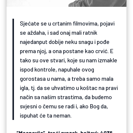
Sjećate se u crtanim filmovima, pojavi
se aždaha, i sad onaj mali ratnik
najedanput dobije neku snagu i pođe
prema njoj, a ona postane kao crvić. E
tako su ove stvari, koje su nam izmakle
ispod kontrole, napuhale ovog
gorostasa u nama, a treba samo mala
igla, tj. da se uhvatimo u koštac na pravi
način sa našim strastima, da budemo
svjesni o čemu se radi i, ako Bog da,
ispuhat će ta neman.