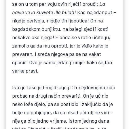
se on u tom perivoju ovih riječi i prouči:
La
havle ve la kuvvete illa billah!
Kad najedanput –
nigdje perivoja, nigdje tih ljepotica! On na
bagdadskom bunjištu, na balegi sjedi i kosti
nekakve oko njega! E onda se vratio učitelju,
zamolio ga da mu oprosti, jer je vidio kako je
prevaren. I sreća njegova pa se na vakat
spasio. Ovo je samo jedan primjer kako šejtan
varke pravi.
Isto je tako jednog drugog Džunejdovog murida
probao na drugi način prevariti. On je učinio
neko loše djelo, pa se postidio i zaključio da je
bolje da pobjegne, da ga nikad učitelj ne vidi. I
nije ga bilo jedno vrijeme. Istom jednog dana
vidi ga Džunejd u čaršiji i pođe za njim, a on