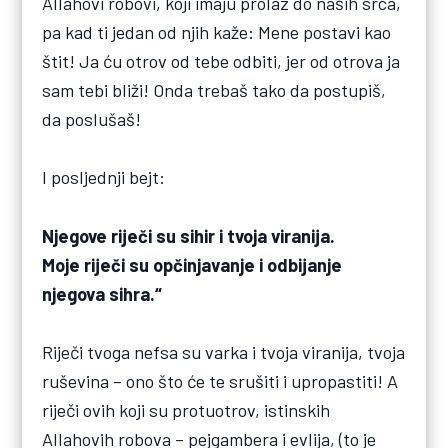
Allahovi robovi, koji imaju prolaz do naših srca,
pa kad ti jedan od njih kaže: Mene postavi kao
štit! Ja ću otrov od tebe odbiti, jer od otrova ja
sam tebi bliži! Onda trebaš tako da postupiš,
da poslušaš!
I posljednji bejt:
Njegove riječi su sihir i tvoja viranija.
Moje riječi su opčinjavanje i odbijanje
njegova sihra.“
Riječi tvoga nefsa su varka i tvoja viranija, tvoja
ruševina – ono što će te srušiti i upropastiti! A
riječi ovih koji su protuotrov, istinskih
Allahovih robova – pejgambera i evlija, (to je