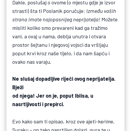
Dakle, poslušaj o ovome (o mjestu gdje je izvor
strasti) šta ti Poslanik poručuje:
Između vaših
strana imate najopasnijeg neprijatelja!
Možete
misliti koliko smo prevareni kad ga tražimo
vani, a ovaj u nama, deblja unutra i otvara
prostor šejtanu i njegovoj vojsci da vršljaju
poput krvi kroz naše tijelo, i da nam šapću i
ovako nas varaju.
Ne slušaj dopadljive riječi ovog neprijatelja.
Bježi
od njega! Jer on je, poput Iblisa, u
nasrtljivosti i prepirci.
Evo kako sam ti opisao, kroz ove ajeti-kerime,
Suraku – on tako nasrtljivo dolazi, gura te u