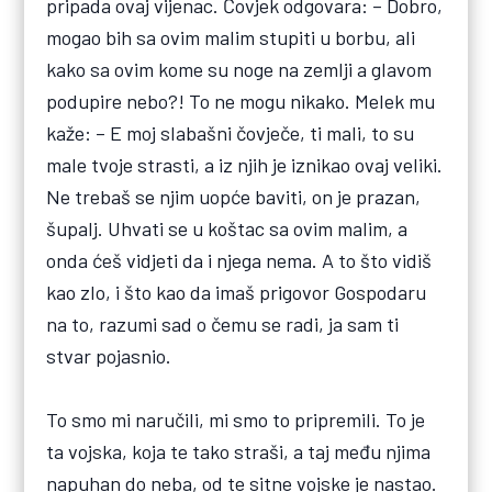
pripada ovaj vijenac. Čovjek odgovara: – Dobro,
mogao bih sa ovim malim stupiti u borbu, ali
kako sa ovim kome su noge na zemlji a glavom
podupire nebo?! To ne mogu nikako. Melek mu
kaže: – E moj slabašni čovječe, ti mali, to su
male tvoje strasti, a iz njih je iznikao ovaj veliki.
Ne trebaš se njim uopće baviti, on je prazan,
šupalj. Uhvati se u koštac sa ovim malim, a
onda ćeš vidjeti da i njega nema. A to što vidiš
kao zlo, i što kao da imaš prigovor Gospodaru
na to, razumi sad o čemu se radi, ja sam ti
stvar pojasnio.
To smo mi naručili, mi smo to pripremili. To je
ta vojska, koja te tako straši, a taj među njima
napuhan do neba, od te sitne vojske je nastao.