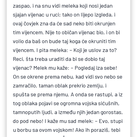
zaspao, i na snu vidi meleka koji nosi jedan
sjajan vijenac u ruci; tako on lijepo izgleda, i
ovaj čovjek zna da će sad neko biti okrunjen
tim vijencem. Nije to običan vijenac bio, i on bi
volio da baš on bude taj koga će okruniti tim
vijencem. I pita meleka: – Koji je uslov za to?
Reci, šta treba uraditi da bi se dobio taj
vijenac? Melek mu kaže: – Pogledaj iza sebe!
On se okrene prema nebu, kad vidi svo nebo se
zamračilo, taman oblak prekrio zemlju, i
spušta se prema njemu. A onda se rastupi, a iz
tog oblaka pojavi se ogromna vojska sićušnih,
tamnoputih ljudi, a između njih jedan gorostas,
do pod nebo! I kaže mu sad melek: – Evo, stupi
u borbu sa ovom vojskom! Ako ih poraziš, tebi