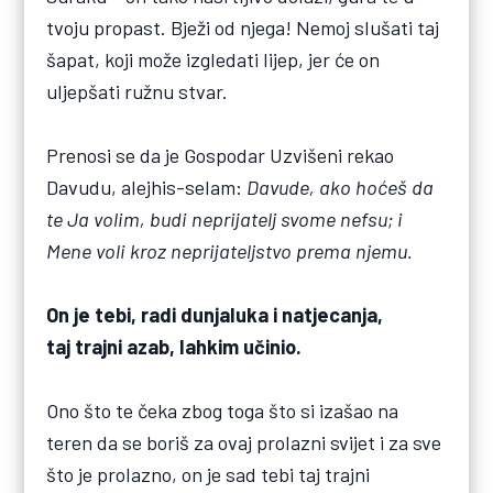
tvoju propast. Bježi od njega! Nemoj slušati taj
šapat, koji može izgledati lijep, jer će on
uljepšati ružnu stvar.
Prenosi se da je Gospodar Uzvišeni rekao
Davudu, alejhis-selam:
Davude, ako hoćeš da
te Ja volim, budi neprijatelj svome nefsu; i
Mene voli kroz neprijateljstvo prema njemu.
On je tebi, radi dunjaluka i natjecanja,
taj trajni azab, lahkim učinio.
Ono što te čeka zbog toga što si izašao na
teren da se boriš za ovaj prolazni svijet i za sve
što je prolazno, on je sad tebi taj trajni