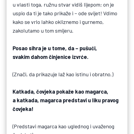
u vlasti toga, ružnu stvar vidiš lijepom; on je
uspio da ti je tako prikaže i – ode svijet! Vdimo
kako se vrlo lahko okliznemo i gurnemo,
zakolutamo u tom smijeru.
Posao sihra je u tome, da – pušući,
svakim dahom činjenice izvrće.
(Znači, da prikazuje laž kao istinu i obratno.)
Katkada, čovjeka pokaže kao magarca,
a katkada, magarca predstavi u liku pravog
čovjeka!
(Predstavi magarca kao uglednog i uvaženog