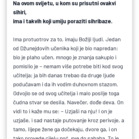
Na ovom svijetu, u kom su prisutni ovakvi
sihiri,
ima i takvih koji umiju poraziti sihribaze.
Ima protuotrov za to, imaju Božiji ljudi. Jedan
od Džunejdovih učenika koji je bio napredan:
bio je plaho učen, mnogo je znanja sakupio i
pomislio je – nemam više potrebe biti kod svog
učitelja; ja bih danas trebao da druge ljude
podučavam i da ih vodim duhovnom stazom.
Odvojio se od svog učitelja i malo poslije toga
čudna stvar se desila. Navečer, dođe deva. On
vidi to i kaže mu se: – Uzjaši na nju! I on je
uzjaše, i sad nastaje putovanje kroz perivoje, a
tamo, lijepe žene ga dočekaju, dvore ga, i on
tako provede cijelu noć, sve do sabaha. To je