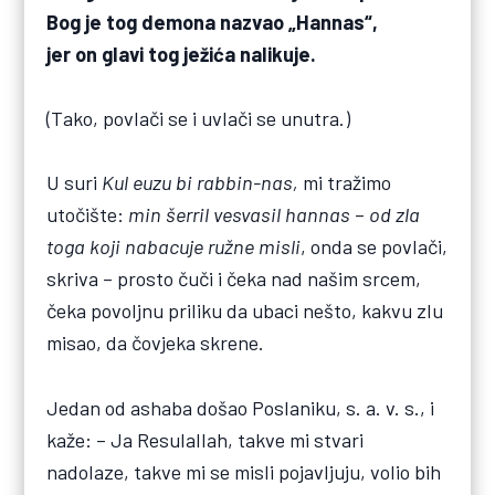
Bog je tog demona nazvao „Hannas“,
jer on glavi tog ježića nalikuje.
(Tako, povlači se i uvlači se unutra.)
U suri
Kul euzu bi rabbin-nas,
mi tražimo
utočište:
min šerril vesvasil hannas
–
od zla
toga koji nabacuje ružne misli
, onda se povlači,
skriva – prosto čuči i čeka nad našim srcem,
čeka povoljnu priliku da ubaci nešto, kakvu zlu
misao, da čovjeka skrene.
Jedan od ashaba došao Poslaniku, s. a. v. s., i
kaže: – Ja Resulallah, takve mi stvari
nadolaze, takve mi se misli pojavljuju, volio bih