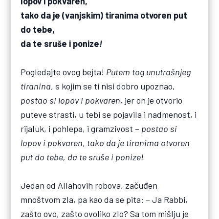
lopov i pokvaren,
tako da je (vanjskim) tiranima
otvoren put
do tebe,
da te sruše i ponize
!
Pogledajte ovog bejta!
Putem tog unutrašnjeg
tiranina
, s kojim se ti nisi dobro upoznao,
postao si lopov i pokvaren,
jer on je otvorio
puteve strasti, u tebi se pojavila i nadmenost, i
rijaluk, i pohlepa, i gramzivost –
postao si
lopov i pokvaren
,
tako da je tiranima otvoren
put do tebe, da te sruše i ponize!
Jedan od Allahovih robova, začuđen
mnoštvom zla, pa kao da se pita: – Ja Rabbi,
zašto ovo, zašto ovoliko zlo? Sa tom mišlju je