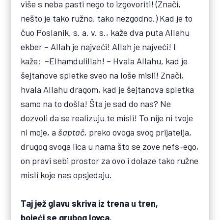
više s neba pasti nego to izgovoriti! (Znači,
nešto je tako ružno, tako nezgodno.) Kad je to
čuo Poslanik, s. a. v. s., kaže dva puta Allahu
ekber – Allah je najveći! Allah je najveći! I
kaže: –Elhamdulillah! – Hvala Allahu, kad je
šejtanove spletke sveo na loše misli! Znači,
hvala Allahu dragom, kad je šejtanova spletka
samo na to došla! Šta je sad do nas? Ne
dozvoli da se realizuju te misli! To nije ni tvoje
ni moje, a
šaptač,
preko ovoga svog prijatelja,
drugog svoga lica u nama što se zove nefs-ego,
on pravi sebi prostor za ovo i dolaze tako ružne
misli koje nas opsjedaju.
Taj jež glavu skriva iz trena u tren,
bojeći se grubog lovca.