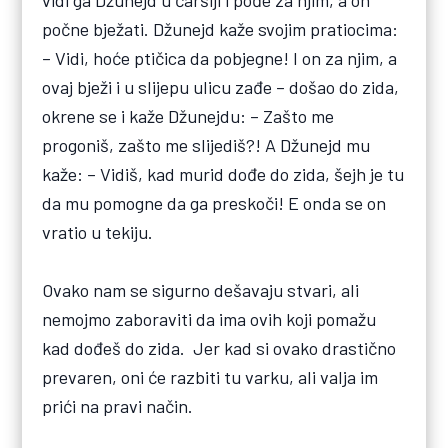
počne bježati. Džunejd kaže svojim pratiocima:
– Vidi, hoće ptičica da pobjegne! I on za njim, a
ovaj bježi i u slijepu ulicu zađe – došao do zida,
okrene se i kaže Džunejdu: – Zašto me
progoniš, zašto me slijediš?! A Džunejd mu
kaže: – Vidiš, kad murid dođe do zida, šejh je tu
da mu pomogne da ga preskoči! E onda se on
vratio u tekiju.
Ovako nam se sigurno dešavaju stvari, ali
nemojmo zaboraviti da ima ovih koji pomažu
kad dođeš do zida. Jer kad si ovako drastično
prevaren, oni će razbiti tu varku, ali valja im
prići na pravi način.