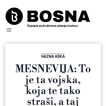
HAZNA AŠKA
MESNEVIJA: To
je ta vojska,
koja te tako
straši, a taj