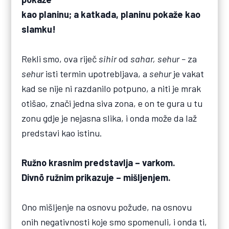
kao planinu; a katkada, planinu pokaže kao
slamku!
Rekli smo, ova riječ
sihir
od
sahar,
sehur
–
za
sehur
isti termin upotrebljava, a
sehur
je vakat
kad se nije ni razdanilo potpuno, a niti je mrak
otišao, znači jedna siva zona, e on te gura u tu
zonu gdje je nejasna slika, i onda može da laž
predstavi kao istinu.
Ružno krasnim predstavlja – varkom.
Divnō ružnim prikazuje – mišljenjem.
Ono mišljenje na osnovu požude, na osnovu
onih negativnosti koje smo spomenuli, i onda ti,