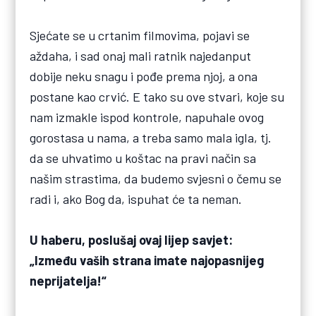
Sjećate se u crtanim filmovima, pojavi se
aždaha, i sad onaj mali ratnik najedanput
dobije neku snagu i pođe prema njoj, a ona
postane kao crvić. E tako su ove stvari, koje su
nam izmakle ispod kontrole, napuhale ovog
gorostasa u nama, a treba samo mala igla, tj.
da se uhvatimo u koštac na pravi način sa
našim strastima, da budemo svjesni o čemu se
radi i, ako Bog da, ispuhat će ta neman.
U haberu, poslušaj ovaj lijep savjet:
„Između vaših strana imate najopasnijeg
neprijatelja!“