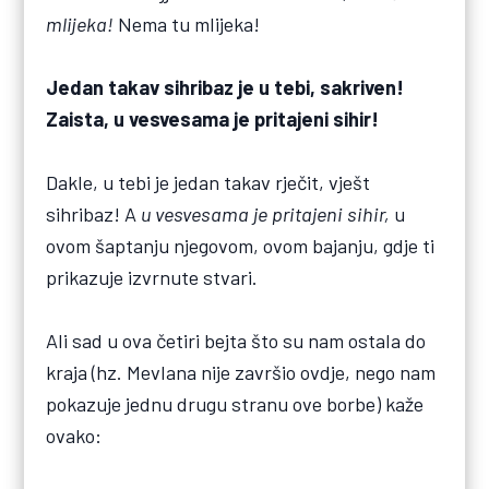
mlijeka!
Nema tu mlijeka!
Jedan takav sihribaz je u tebi, sakriven!
Zaista, u vesvesama je pritajeni sihir!
Dakle, u tebi je jedan takav rječit, vješt
sihribaz! A
u vesvesama je pritajeni sihir,
u
ovom šaptanju njegovom, ovom bajanju, gdje ti
prikazuje izvrnute stvari.
Ali sad u ova četiri bejta što su nam ostala do
kraja (hz. Mevlana nije završio ovdje, nego nam
pokazuje jednu drugu stranu ove borbe) kaže
ovako: