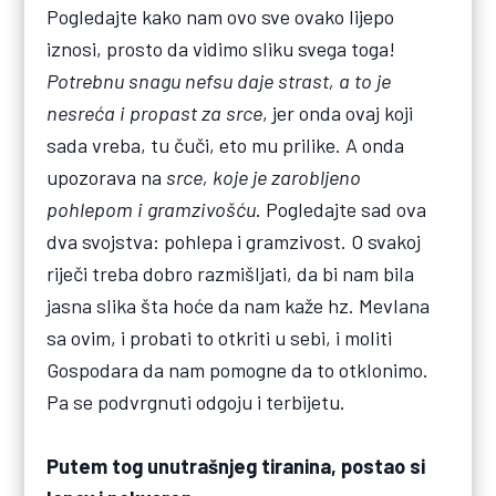
Pogledajte kako nam ovo sve ovako lijepo
iznosi, prosto da vidimo sliku svega toga!
Potrebnu snagu nefsu daje strast, a to je
nesreća i propast za srce
, jer onda ovaj koji
sada vreba, tu čuči, eto mu prilike. A onda
upozorava na
srce, koje je zarobljeno
pohlepom i gramzivošću
. Pogledajte sad ova
dva svojstva: pohlepa i gramzivost. O svakoj
riječi treba dobro razmišljati, da bi nam bila
jasna slika šta hoće da nam kaže hz. Mevlana
sa ovim, i probati to otkriti u sebi, i moliti
Gospodara da nam pomogne da to otklonimo.
Pa se podvrgnuti odgoju i terbijetu.
Putem tog unutrašnjeg tiranina, postao si