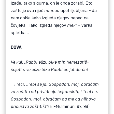
izađe, tako sigurna, on je onda zgrabi. Eto
zašto je ova riječ
hannas
upotrijebljena – da
nam opiše kako izgleda njegov napad na
čovjeka. Tako izgleda njegov
mekr
– varka,
spletka…
DOVA
Ve kul: „Rabbi e
ū
zu bike min hemezatiš-
šejat
ī
n, ve e
ū
zu bike Rabbi en jahdur
ū
n!
=
I reci: „Tebi se ja, Gospodaru moj, obraćam
za zaštitu od priviđenja šejtanskih, i Tebi se,
Gospodaru moj, obraćam da me od njihova
prisustva zaštitiš!“
(El-Mu'minun, 97, 98)