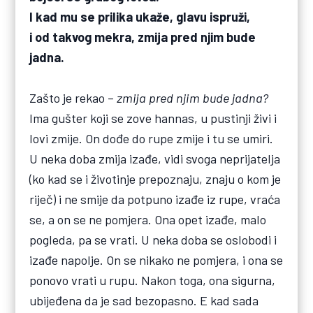
I kad mu se prilika ukaže, glavu ispruži,
i od takvog mekra, zmija pred njim bude
jadna.
Zašto je rekao –
zmija pred njim bude jadna?
Ima gušter koji se zove hannas, u pustinji živi i
lovi zmije. On dođe do rupe zmije i tu se umiri.
U neka doba zmija izađe, vidi svoga neprijatelja
(ko kad se i životinje prepoznaju, znaju o kom je
riječ) i ne smije da potpuno izađe iz rupe, vraća
se, a on se ne pomjera. Ona opet izađe, malo
pogleda, pa se vrati. U neka doba se oslobodi i
izađe napolje. On se nikako ne pomjera, i ona se
ponovo vrati u rupu. Nakon toga, ona sigurna,
ubijeđena da je sad bezopasno. E kad sada