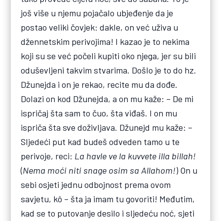
još više u njemu pojačalo ubjeđenje da je
postao veliki čovjek: dakle, on već uživa u
džennetskim perivojima! I kazao je to nekima
koji su se već počeli kupiti oko njega, jer su bili
oduševljeni takvim stvarima. Došlo je to do hz.
Džunejda i on je rekao, recite mu da dođe.
Dolazi on kod Džunejda, a on mu kaže: – De mi
ispričaj šta sam to čuo, šta viđaš. I on mu
ispriča šta sve doživljava. Džunejd mu kaže: –
Sljedeći put kad budeš odveden tamo u te
perivoje, reci:
La havle ve la kuvvete illa billah!
(
Nema moći niti snage osim sa Allahom!
) On u
sebi osjeti jednu odbojnost prema ovom
savjetu, kô – šta ja imam tu govoriti! Međutim,
kad se to putovanje desilo i sljedeću noć, sjeti