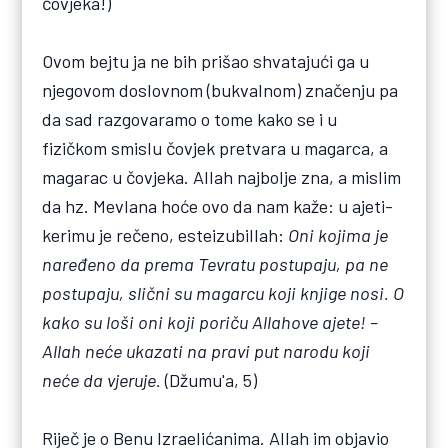
čovjeka!)
Ovom bejtu ja ne bih prišao shvatajući ga u
njegovom doslovnom (bukvalnom) značenju pa
da sad razgovaramo o tome kako se i u
fizičkom smislu čovjek pretvara u magarca, a
magarac u čovjeka. Allah najbolje zna, a mislim
da hz. Mevlana hoće ovo da nam kaže: u ajeti-
kerimu je rečeno, esteizubillah:
Oni kojima je
naređeno da prema Tevratu postupaju, pa ne
postupaju, slični su magarcu koji knjige nosi. O
kako su loši oni koji poriču Allahove ajete!
–
Allah neće ukazati na pravi put narodu koji
neće da vjeruje.
(Džumu'a, 5)
Riječ je o Benu Izraelićanima. Allah im objavio