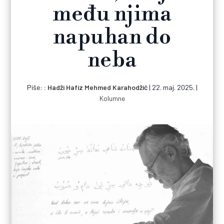
među njima
napuhan do
neba
Piše:
Hadži Hafiz Mehmed Karahodžić
|
22. maj. 2025.
|
Kolumne