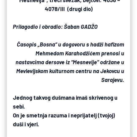
”Mesnevija”, treći svezak, bejtovi: 4036 –
4078/III (drugi dio)
Prilagodio i obradio: Šaban GADŽO
Časopis „Bosna“ u dogovoru s hadži hafizom
Mehmedom Karahodžićem prenosi u
nastavcima dersove iz “Mesnevije” održane u
Mevlevijskom kulturnom centru na Jekovcu u
Sarajevu.
Jednog takvog dušmana imaš skrivenog u
sebi.
On je smetnja razuma i neprijatelj (tvojoj)
duši i vjeri.