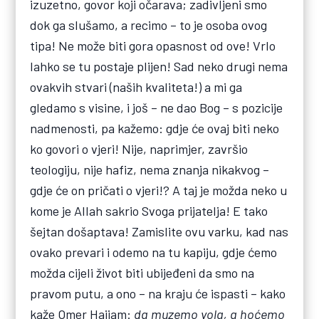
izuzetno, govor koji očarava; zadivljeni smo
dok ga slušamo, a recimo – to je osoba ovog
tipa! Ne može biti gora opasnost od ove! Vrlo
lahko se tu postaje plijen! Sad neko drugi nema
ovakvih stvari (naših kvaliteta!) a mi ga
gledamo s visine, i još – ne dao Bog – s pozicije
nadmenosti, pa kažemo: gdje će ovaj biti neko
ko govori o vjeri! Nije, naprimjer, završio
teologiju, nije hafiz, nema znanja nikakvog –
gdje će on pričati o vjeri!? A taj je možda neko u
kome je Allah sakrio Svoga prijatelja! E tako
šejtan došaptava! Zamislite ovu varku, kad nas
ovako prevari i odemo na tu kapiju, gdje ćemo
možda cijeli život biti ubijeđeni da smo na
pravom putu, a ono – na kraju će ispasti – kako
kaže Omer Hajjam:
da muzemo vola, a hoćemo