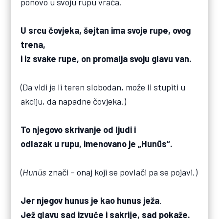
ponovo u svoju rupu vraća.
U srcu čovjeka, šejtan ima svoje rupe, ovog
trena,
i iz svake rupe, on promalja svoju glavu van.
(Da vidi je li teren slobodan, može li stupiti u
akciju, da napadne čovjeka.)
To njegovo skrivanje od ljudi i
odlazak u rupu, imenovano je „Hunūs“.
(
Hun
ū
s
znači – onaj koji se povlači pa se pojavi.)
Jer njegov hunus je kao hunus ježa
.
Jež glavu sad izvuče i sakrije, sad pokaže.