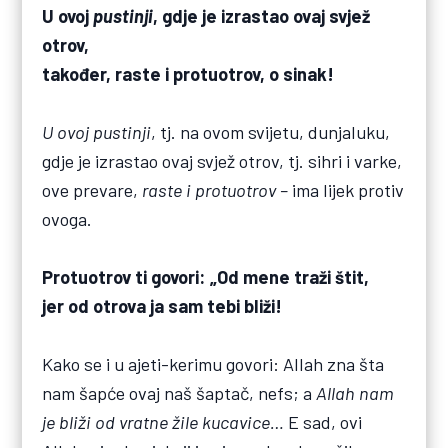
U ovoj
pustinji
, gdje je izrastao ovaj svjež
otrov,
također, raste i protuotrov, o sinak!
U ovoj pustinji
, tj. na ovom svijetu, dunjaluku,
gdje je izrastao ovaj svjež otrov, tj. sihri i varke,
ove prevare,
raste i protuotrov
–
ima lijek protiv
ovoga.
Protuotrov ti govori: „Od mene traži štit,
jer od otrova ja sam tebi bliži!
Kako se i u ajeti-kerimu govori: Allah zna šta
nam šapće ovaj naš šaptač, nefs; a
Allah nam
je bliži od vratne žile kucavice…
E sad, ovi