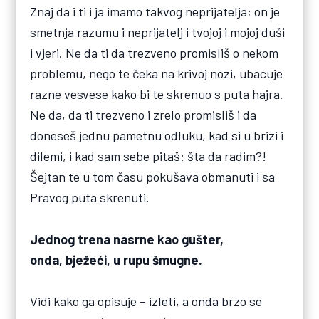
Znaj da i ti i ja imamo takvog neprijatelja; on je
smetnja razumu i neprijatelj i tvojoj i mojoj duši
i vjeri. Ne da ti da trezveno promisliš o nekom
problemu, nego te čeka na krivoj nozi, ubacuje
razne vesvese kako bi te skrenuo s puta hajra.
Ne da, da ti trezveno i zrelo promisliš i da
doneseš jednu pametnu odluku, kad si u brizi i
dilemi, i kad sam sebe pitaš: šta da radim?!
Šejtan te u tom času pokušava obmanuti i sa
Pravog puta skrenuti.
Jednog trena nasrne kao gušter,
onda, bježeći, u rupu šmugne.
Vidi kako ga opisuje – izleti, a onda brzo se