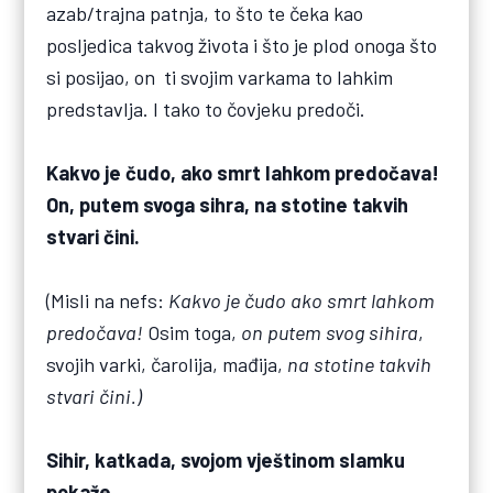
azab/trajna patnja, to što te čeka kao
posljedica takvog života i što je plod onoga što
si posijao, on ti svojim varkama to lahkim
predstavlja. I tako to čovjeku predoči.
Kakvo je čudo, ako smrt lahkom predočava!
On, putem svoga sihra, na stotine takvih
stvari čini.
(Misli na nefs:
Kakvo je čudo ako smrt lahkom
predočava!
Osim toga,
on putem svog
sihira
,
svojih varki, čarolija, mađija,
na stotine takvih
stvari čini.)
Sihir, katkada, svojom vještinom slamku
pokaže