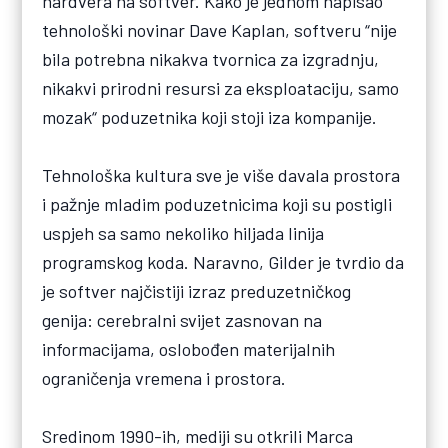
hardvera na softver. Kako je jednom napisao
tehnološki novinar Dave Kaplan, softveru “nije
bila potrebna nikakva tvornica za izgradnju,
nikakvi prirodni resursi za eksploataciju, samo
mozak“ poduzetnika koji stoji iza kompanije.
Tehnološka kultura sve je više davala prostora
i pažnje mladim poduzetnicima koji su postigli
uspjeh sa samo nekoliko hiljada linija
programskog koda. Naravno, Gilder je tvrdio da
je softver najčistiji izraz preduzetničkog
genija: cerebralni svijet zasnovan na
informacijama, oslobođen materijalnih
ograničenja vremena i prostora.
Sredinom 1990-ih, mediji su otkrili Marca