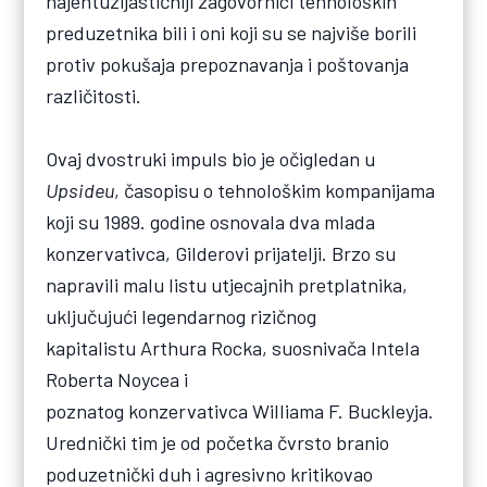
najentuzijastičniji zagovornici tehnoloških
preduzetnika bili i oni koji su se najviše borili
protiv pokušaja prepoznavanja i poštovanja
različitosti.
Ovaj dvostruki impuls bio je očigledan u
Upsideu
, časopisu o tehnološkim kompanijama
koji su 1989. godine osnovala dva mlada
konzervativca, Gilderovi prijatelji. Brzo su
napravili malu listu utjecajnih pretplatnika,
uključujući legendarnog rizičnog
kapitalistu Arthura Rocka, suosnivača Intela
Roberta Noycea i
poznatog konzervativca Williama F. Buckleyja.
Urednički tim je od početka čvrsto branio
poduzetnički duh i agresivno kritikovao