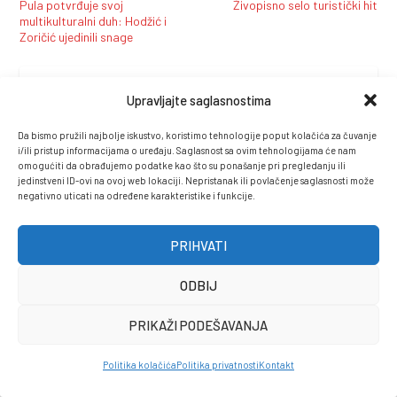
Pula potvrđuje svoj
Živopisno selo turistički hit
multikulturalni duh: Hodžić i
Zoričić ujedinili snage
AUTOR:
Upravljajte saglasnostima
Redakcija Bosna
Da bismo pružili najbolje iskustvo, koristimo tehnologije poput kolačića za čuvanje
i/ili pristup informacijama o uređaju. Saglasnost sa ovim tehnologijama će nam
Pogledajte sve članke ovog autora
omogućiti da obrađujemo podatke kao što su ponašanje pri pregledanju ili
jedinstveni ID-ovi na ovoj web lokaciji. Nepristanak ili povlačenje saglasnosti može
negativno uticati na određene karakteristike i funkcije.
PRIHVATI
PROČITAJTE I...
ODBIJ
PRIKAŽI PODEŠAVANJA
Politika kolačića
Politika privatnosti
Kontakt