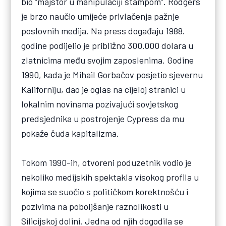
bio “majstor u manipulaciji štampom”. Rodgers
je brzo naučio umijeće privlačenja pažnje
poslovnih medija. Na press događaju 1988.
godine podijelio je približno 300.000 dolara u
zlatnicima među svojim zaposlenima. Godine
1990, kada je Mihail Gorbačov posjetio sjevernu
Kaliforniju, dao je oglas na cijeloj stranici u
lokalnim novinama pozivajući sovjetskog
predsjednika u postrojenje Cypress da mu
pokaže čuda kapitalizma.
Tokom 1990-ih, otvoreni poduzetnik vodio je
nekoliko medijskih spektakla visokog profila u
kojima se suočio s političkom korektnošću i
pozivima na poboljšanje raznolikosti u
Silicijskoj dolini. Jedna od njih dogodila se