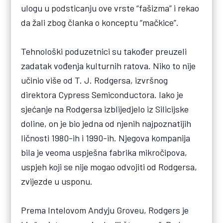
ulogu u podsticanju ove vrste “fašizma” i rekao
da žali zbog članka o konceptu “mačkice”.
Tehnološki poduzetnici su također preuzeli
zadatak vođenja kulturnih ratova. Niko to nije
učinio više od T. J. Rodgersa, izvršnog
direktora Cypress Semiconductora. Iako je
sjećanje na Rodgersa izblijedjelo iz Silicijske
doline, on je bio jedna od njenih najpoznatijih
ličnosti 1980-ih i 1990-ih. Njegova kompanija
bila je veoma uspješna fabrika mikročipova,
uspjeh koji se nije mogao odvojiti od Rodgersa,
zvijezde u usponu.
Prema Intelovom Andyju Groveu, Rodgers je