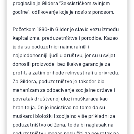
proglasila je Gildera “Seksističkom svinjom
godine”, odlikovanje koje je nosio s ponosom.
Početkom 1980-ih Gilder je slavio vezu između
kapitalizma, preduzetništva i porodice. Kazao
je da su poduzetnici najmoralniji i
najplodonosniji ljudi u društvu, jer su u svijet
donosili proizvode, bez ikakve garancije za
profit, a zatim prihode reinvestirali u privredu.
Za Gildera, poduzetništvo je također bio
mehanizam za odbacivanje socijalne države i
povratak društvenoj ulozi muškaraca kao
hranitelja. On je insistirao na tome da su
muškarci biološki i socijalno više prikladni za
poduzetništvo od žena, te da bi naglasak na
poduzetništvu mogao poslužiti za povratak na