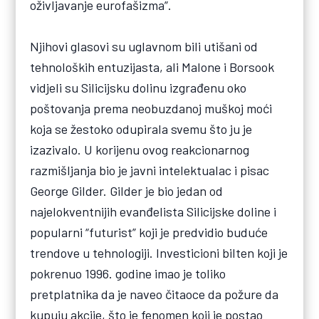
oživljavanje eurofašizma”.
Njihovi glasovi su uglavnom bili utišani od
tehnoloških entuzijasta, ali Malone i Borsook
vidjeli su Silicijsku dolinu izgrađenu oko
poštovanja prema neobuzdanoj muškoj moći
koja se žestoko odupirala svemu što ju je
izazivalo. U korijenu ovog reakcionarnog
razmišljanja bio je javni intelektualac i pisac
George Gilder. Gilder je bio jedan od
najelokventnijih evanđelista Silicijske doline i
popularni “futurist” koji je predvidio buduće
trendove u tehnologiji. Investicioni bilten koji je
pokrenuo 1996. godine imao je toliko
pretplatnika da je naveo čitaoce da požure da
kupuju akcije, što je fenomen koji je postao