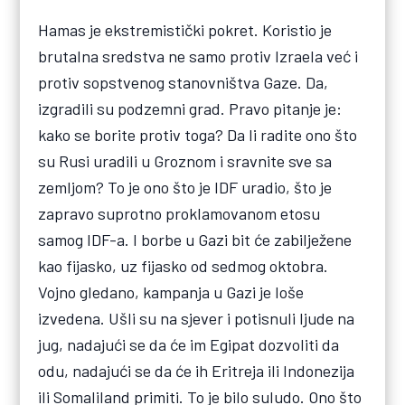
Hamas je ekstremistički pokret. Koristio je
brutalna sredstva ne samo protiv Izraela već i
protiv sopstvenog stanovništva Gaze. Da,
izgradili su podzemni grad. Pravo pitanje je:
kako se borite protiv toga? Da li radite ono što
su Rusi uradili u Groznom i sravnite sve sa
zemljom? To je ono što je IDF uradio, što je
zapravo suprotno proklamovanom etosu
samog IDF-a. I borbe u Gazi bit će zabilježene
kao fijasko, uz fijasko od sedmog oktobra.
Vojno gledano, kampanja u Gazi je loše
izvedena. Ušli su na sjever i potisnuli ljude na
jug, nadajući se da će im Egipat dozvoliti da
odu, nadajući se da će ih Eritreja ili Indonezija
ili Somaliland primiti. To je bilo suludo. Ono što