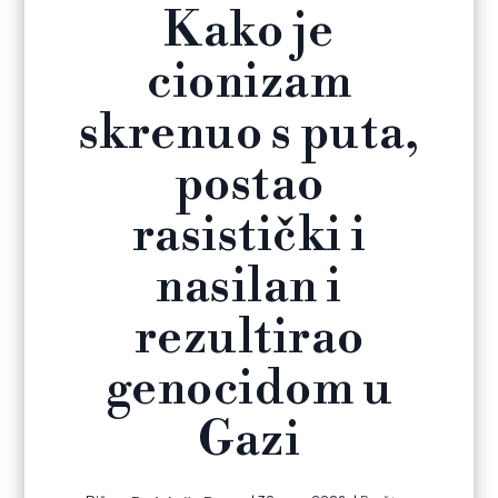
Kako je
cionizam
skrenuo s puta,
postao
rasistički i
nasilan i
rezultirao
genocidom u
Gazi