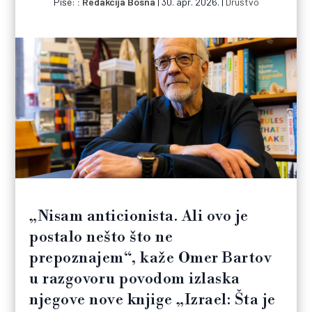
Piše:
Redakcija Bosna
|
30. apr. 2026.
|
Društvo
„Nisam anticionista. Ali ovo je
postalo nešto što ne
prepoznajem“, kaže Omer Bartov
u razgovoru povodom izlaska
njegove nove knjige „Izrael: Šta je