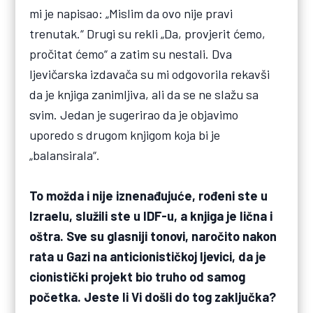
mi je napisao: „Mislim da ovo nije pravi
trenutak.“ Drugi su rekli „Da, provjerit ćemo,
pročitat ćemo“ a zatim su nestali. Dva
ljevičarska izdavača su mi odgovorila rekavši
da je knjiga zanimljiva, ali da se ne slažu sa
svim. Jedan je sugerirao da je objavimo
uporedo s drugom knjigom koja bi je
„balansirala“.
To možda i nije iznenađujuće, rođeni ste u
Izraelu, služili ste u IDF-u, a knjiga je lična i
oštra. Sve su glasniji tonovi, naročito nakon
rata u Gazi na anticionističkoj ljevici, da je
cionistički projekt bio truho od samog
početka. Jeste li Vi došli do tog zaključka?