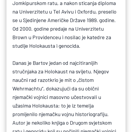
Jomkipurskom ratu, a nakon sticanja diploma
na Univerzitetu u Tel Avivu i Oxfordu, preselio
se u Sjedinjene Američke Države 1989. godine.
Od 2000. godine predaje na Univerzitetu
Brown u Providenceu i nosilac je katedre za
studije Holokausta i genocida.
Danas je Bartov jedan od najcitiranijih
stručnjaka za Holokaust na svijetu. Njegov
naučni rad razotkrio je mit o „čistom
Wehrmachtu“, dokazujući da su obični
njemački vojnici masovno učestvovali u
užasima Holokausta; to je iz temelja
promijenilo njemačku vojnu historiografiju.
Autor je nekoliko knjiga o Drugom svjetskom
ratu i genocidu koji su počinili njemački vojnici.