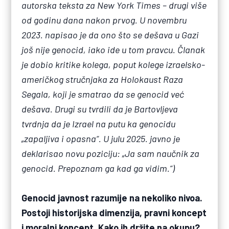
autorska teksta za New York Times – drugi više
od godinu dana nakon prvog. U novembru
2023. napisao je da ono što se dešava u Gazi
još nije genocid, iako ide u tom pravcu. Članak
je dobio kritike kolega, poput kolege izraelsko-
američkog stručnjaka za Holokaust Raza
Segala, koji je smatrao da se genocid već
dešava. Drugi su tvrdili da je Bartovljeva
tvrdnja da je Izrael na putu ka genocidu
„zapaljiva i opasna“. U julu 2025. javno je
deklarisao novu poziciju: „Ja sam naučnik za
genocid. Prepoznam ga kad ga vidim.“)
Genocid javnost razumije na nekoliko nivoa.
Postoji historijska dimenzija, pravni koncept
i moralni koncept. Kako ih držite na okupu?