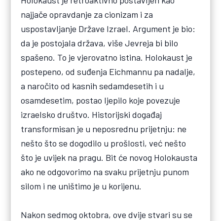
Holokaust je retroaktivno postavljen kao
najjače opravdanje za cionizam i za
uspostavljanje Države Izrael. Argument je bio:
da je postojala država, više Jevreja bi bilo
spašeno. To je vjerovatno istina. Holokaust je
postepeno, od suđenja Eichmannu pa nadalje,
a naročito od kasnih sedamdesetih i u
osamdesetim, postao ljepilo koje povezuje
izraelsko društvo. Historijski događaj
transformisan je u neposrednu prijetnju: ne
nešto što se dogodilo u prošlosti, već nešto
što je uvijek na pragu. Bit će novog Holokausta
ako ne odgovorimo na svaku prijetnju punom
silom i ne uništimo je u korijenu.
Nakon sedmog oktobra, ove dvije stvari su se