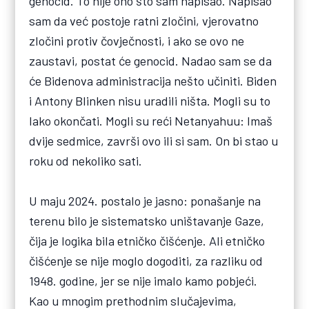
genocid. To nije ono što sam napisao. Napisao
sam da već postoje ratni zločini, vjerovatno
zločini protiv čovječnosti, i ako se ovo ne
zaustavi, postat će genocid. Nadao sam se da
će Bidenova administracija nešto učiniti. Biden
i Antony Blinken nisu uradili ništa. Mogli su to
lako okončati. Mogli su reći Netanyahuu: Imaš
dvije sedmice, završi ovo ili si sam. On bi stao u
roku od nekoliko sati.
U maju 2024. postalo je jasno: ponašanje na
terenu bilo je sistematsko uništavanje Gaze,
čija je logika bila etničko čišćenje. Ali etničko
čišćenje se nije moglo dogoditi, za razliku od
1948. godine, jer se nije imalo kamo pobjeći.
Kao u mnogim prethodnim slučajevima,