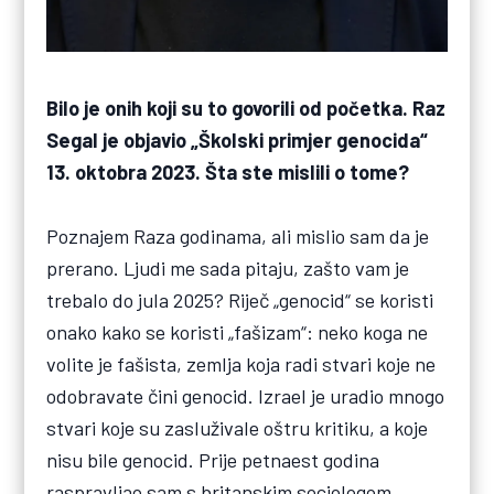
Bilo je onih koji su to govorili od početka. Raz
Segal je objavio „Školski primjer genocida“
13. oktobra 2023. Šta ste mislili o tome?
Poznajem Raza godinama, ali mislio sam da je
prerano. Ljudi me sada pitaju, zašto vam je
trebalo do jula 2025? Riječ „genocid“ se koristi
onako kako se koristi „fašizam“: neko koga ne
volite je fašista, zemlja koja radi stvari koje ne
odobravate čini genocid. Izrael je uradio mnogo
stvari koje su zasluživale oštru kritiku, a koje
nisu bile genocid. Prije petnaest godina
raspravljao sam s britanskim sociologom