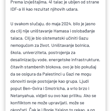
Prema izvještajima, 41 talac je ubijen od strane
IDF-a ili kao rezultat njihovih udara.
U svakom slučaju, do maja 2024. bilo je jasno
da cilj nije uništavanje Hamasa i oslobađanje
talaca. Cilj je bio sistematski učiniti Gazu
nemogućom za život. Uništavanje bolnica,
škola, univerziteta, postrojenja za
desalinizaciju vode, energetske infrastrukture,
čitavih stambenih blokova, ovo je bio pokušaj
da se osigura da Palestinci u Gazi ne mogu
obnoviti svoje postojanje kao grupa. Ljudi
poput Ben-Gvira i Smotricha, a vrlo brzo i
Netanyahua, vidjeli su ovo kao priliku. Ako se
konfliktom ne može upravljati, može se
okončati. Čak je i Bogie Ya’alon to rekao, a on