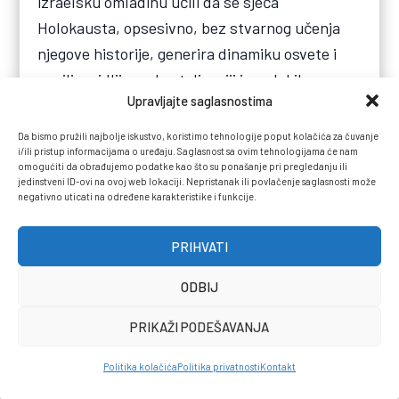
izraelsku omladinu učili da se sjeća
Holokausta, opsesivno, bez stvarnog učenja
njegove historije, generira dinamiku osvete i
nasilja, vidljivu u brutalizaciji izraelskih
Upravljajte saglasnostima
vojnika. Naravno, bio je napadnut zbog toga.
Da bismo pružili najbolje iskustvo, koristimo tehnologije poput kolačića za čuvanje
i/ili pristup informacijama o uređaju. Saglasnost sa ovim tehnologijama će nam
Od tada je postalo mnogo gore. Bio sam u Gazi
omogućiti da obrađujemo podatke kao što su ponašanje pri pregledanju ili
1974–75. Čak i tada je to bilo loše mjesto:
jedinstveni ID-ovi na ovoj web lokaciji. Nepristanak ili povlačenje saglasnosti može
negativno uticati na određene karakteristike i funkcije.
350.000 ljudi, bez nade i tužni. Danas ih ima
dva miliona. Vojska tada i vojska sada,
PRIHVATI
komandna struktura, potpuno su različite.
Veliki dio borbenih jedinica sada čine religiozni
ODBIJ
Jevreji. Kada sam ja bio u IDF-u, takvi ljudi su
PRIKAŽI PODEŠAVANJA
postojali, ali nisu bili u uniformama. Nisu nosili
ultramoderno oružje. Nisu se snimali. Izvještaji
Politika kolačića
Politika privatnosti
Kontakt
koje sam vidio iz Gaze opisuju ono što se svodi