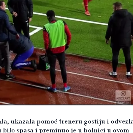
a, ukazala pomoć treneru gostiju i odvezl
 bilo spasa i preminuo je u bolnici u ovom