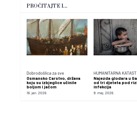
PROČITAJTE I...
Dobrodošlica za sve
HUMANITARNA KATAS
Osmansko Carstvo, država
Najezda glodara u Ga
koju su izbjeglice učinile
od tri djeteta pod ri
boljom i jačom
infekcija
16. jan. 2026.
8. maj. 2026.