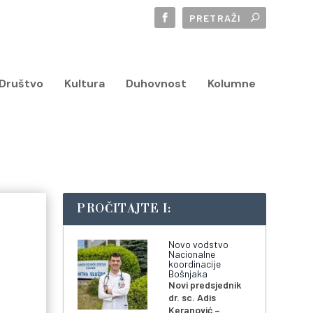
Društvo
Kultura
Duhovnost
Kolumne
PROČITAJTE I:
Novo vodstvo
Nacionalne
koordinacije
Bošnjaka
Novi predsjednik
dr. sc. Adis
Keranović –