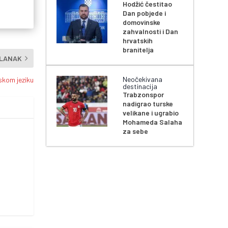
Hodžić čestitao
Dan pobjede i
domovinske
zahvalnosti i Dan
hrvatskih
branitelja
ČLANAK
Neočekivana
skom jeziku
destinacija
Trabzonspor
nadigrao turske
velikane i ugrabio
Mohameda Salaha
za sebe