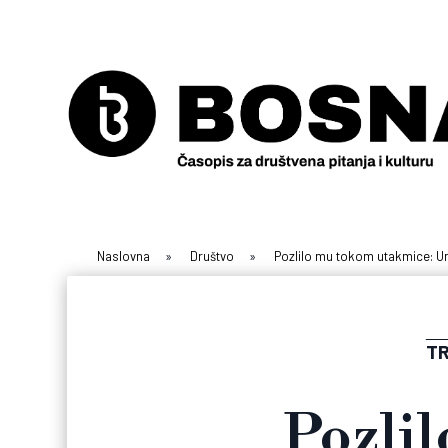
Naslovna
»
Društvo
»
Pozlilo mu tokom utakmice: Um
TR
Pozli