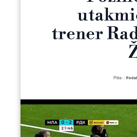
utakmi
trener Ra
Ž
Piše:
Redak