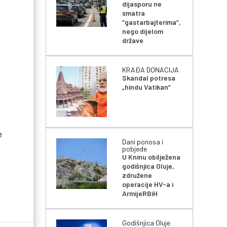
dijasporu ne
smatra
“gastarbajterima”,
nego dijelom
države
KRAĐA DONACIJA
Skandal potresa
„hindu Vatikan“
e
Dani ponosa i
pobjede
U Kninu obilježena
godišnjica Oluje,
združene
operacije HV-a i
ArmijeRBiH
Godišnjica Oluje