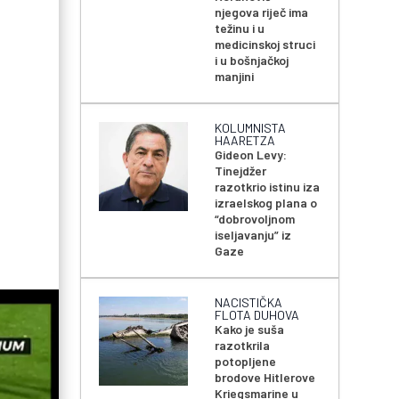
njegova riječ ima
težinu i u
medicinskoj struci
i u bošnjačkoj
manjini
KOLUMNISTA
HAARETZA
Gideon Levy:
Tinejdžer
razotkrio istinu iza
izraelskog plana o
“dobrovoljnom
iseljavanju” iz
Gaze
NACISTIČKA
FLOTA DUHOVA
Kako je suša
razotkrila
potopljene
brodove Hitlerove
Kriegsmarine u