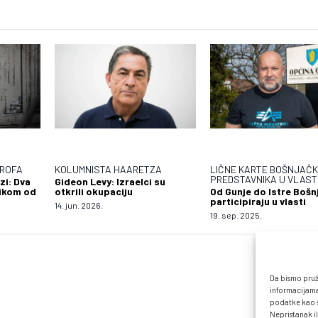
TROFA
KOLUMNISTA HAARETZA
LIČNE KARTE BOŠNJAČK
PREDSTAVNIKA U VLAST
zi: Dva
Gideon Levy: Izraelci su
zikom od
otkrili okupaciju
Od Gunje do Istre Bošn
participiraju u vlasti
14. jun. 2026.
19. sep. 2025.
Da bismo pruži
informacijama
podatke kao št
Nepristanak il