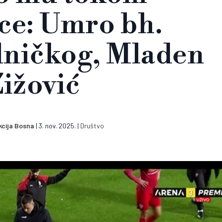
ce: Umro bh.
dničkog, Mladen
ižović
cija Bosna
|
3. nov. 2025.
|
Društvo