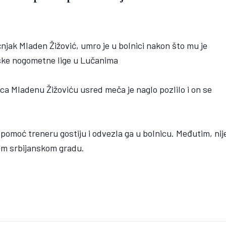
njak Mladen Žižović, umro je u bolnici nakon što mu je
nske nogometne lige u Lučanima
a Mladenu Žižoviću usred meča je naglo pozlilo i on se
omoć treneru gostiju i odvezla ga u bolnicu. Međutim, nij
ovom srbijanskom gradu.