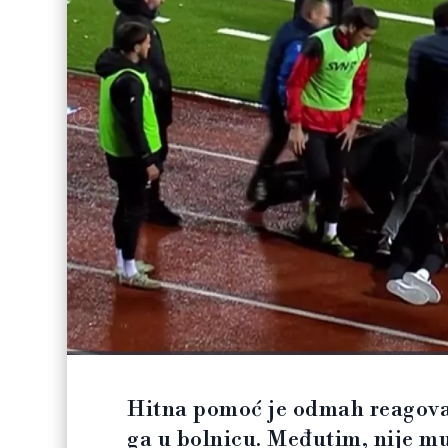
Hitna pomoć je odmah reagoval
ga u bolnicu. Međutim, nije mu