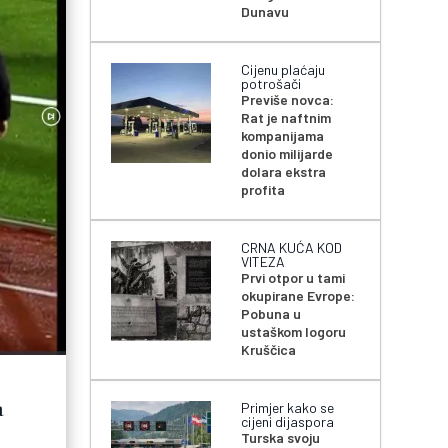
Dunavu
Cijenu plaćaju
potrošači
Previše novca:
Rat je naftnim
kompanijama
donio milijarde
dolara ekstra
profita
CRNA KUĆA KOD
VITEZA
Prvi otpor u tami
okupirane Evrope:
Pobuna u
ustaškom logoru
Kruščica
a
Primjer kako se
cijeni dijaspora
Turska svoju