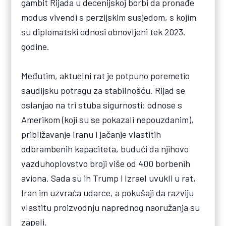
gambit Rijada u decenijskoj borbi da pronađe
modus vivendi s perzijskim susjedom, s kojim
su diplomatski odnosi obnovljeni tek 2023.
godine.
Međutim, aktuelni rat je potpuno poremetio
saudijsku potragu za stabilnošću. Rijad se
oslanjao na tri stuba sigurnosti: odnose s
Amerikom (koji su se pokazali nepouzdanim),
približavanje Iranu i jačanje vlastitih
odbrambenih kapaciteta, budući da njihovo
vazduhoplovstvo broji više od 400 borbenih
aviona. Sada su ih Trump i Izrael uvukli u rat,
Iran im uzvraća udarce, a pokušaji da razviju
vlastitu proizvodnju naprednog naoružanja su
zapeli.