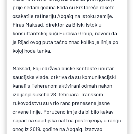
prije sedam godina kada su krstareće rakete
osakatile rafineriju Abqaiq na istoku zemlje.
Firas Maksad, direktor za Bliski istok u
konsultantskoj kući Eurasia Group, navodi da
je Rijad ovog puta tačno znao koliko je linija po
kojoj hoda tanka.
Maksad, koji održava bliske kontakte unutar
saudijske vlade, otkriva da su komunikacijski
kanali s Teheranom aktivirani odmah nakon
izbijanja sukoba 28. februara. Iranskom
rukovodstvu su vrlo rano prenesene jasne
crvene linije. Poručeno im je da bi bilo kakav
napad na saudijska naftna postrojenja, u rangu
onog iz 2019. godine na Abqaiq, izazvao