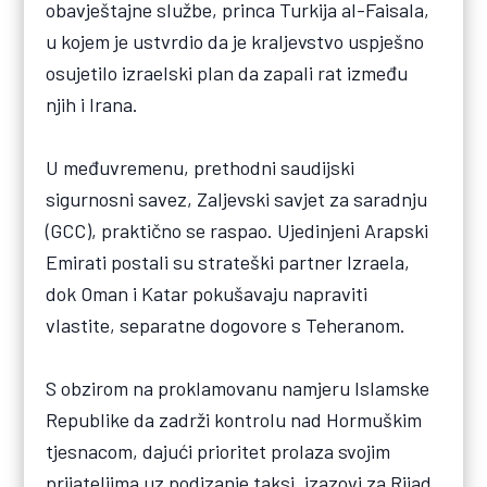
obavještajne službe, princa Turkija al-Faisala,
u kojem je ustvrdio da je kraljevstvo uspješno
osujetilo izraelski plan da zapali rat između
njih i Irana.
U međuvremenu, prethodni saudijski
sigurnosni savez, Zaljevski savjet za saradnju
(GCC), praktično se raspao. Ujedinjeni Arapski
Emirati postali su strateški partner Izraela,
dok Oman i Katar pokušavaju napraviti
vlastite, separatne dogovore s Teheranom.
S obzirom na proklamovanu namjeru Islamske
Republike da zadrži kontrolu nad Hormuškim
tjesnacom, dajući prioritet prolaza svojim
prijateljima uz podizanje taksi, izazovi za Rijad