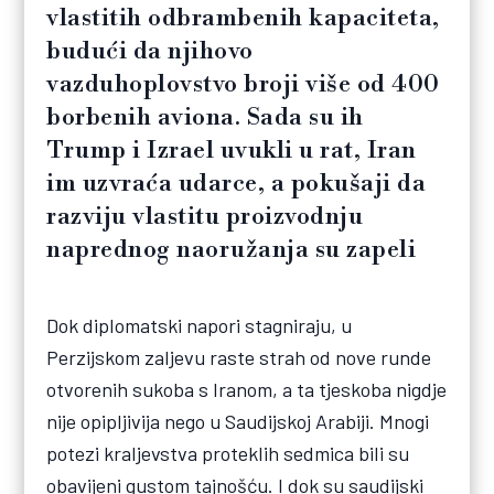
vlastitih odbrambenih kapaciteta,
budući da njihovo
vazduhoplovstvo broji više od 400
borbenih aviona. Sada su ih
Trump i Izrael uvukli u rat, Iran
im uzvraća udarce, a pokušaji da
razviju vlastitu proizvodnju
naprednog naoružanja su zapeli
Dok diplomatski napori stagniraju, u
Perzijskom zaljevu raste strah od nove runde
otvorenih sukoba s Iranom, a ta tjeskoba nigdje
nije opipljivija nego u Saudijskoj Arabiji. Mnogi
potezi kraljevstva proteklih sedmica bili su
obavijeni gustom tajnošću. I dok su saudijski