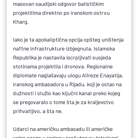
masovan saudijski odgovor balističkim
projektilima direktno po iranskom ostrvu
Kharg.
Iako je ta apokaliptična opcija opšteg uništenja
naftne infrastrukture izbjegnuta, Islamska
Republika je nastavila iscrpljivati susjeda
stotinama projektila i dronova. Regionalne
diplomate naglašavaju ulogu Alireze Enayatija,
iranskog ambasadora u Rijadu, koji je ostao na
dužnosti i služio kao ključni kanal preko kojeg
se pregovaralo o tome šta je za kraljevstvo
prihvatljivo, a šta ne.
Udarci na američku ambasadu ili američke
vojne snage u regionu prešutno su tolerisani.