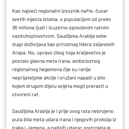
Kao najveći regionalni izvoznik nafte, čuvar
svetih mjesta islama, s populacijom od preko
36 miliona ljudi i izuzetno sposobnim ratnim
vazduhoplovstvom, Saudijska Arabija sebe
dugo doživljava kao prirodnog lidera zaljevskih
Arapa. No, upravo zbog toga kraljevstvo je
postalo glavna meta Irana, ambicioznog
regionalnog hegemona čije su ranije
neprijateljske akcije i oružani napadi u bilo
kojem drugom dijelu svijeta mogli prerasti u
otvoreni rat.
Saudijska Arabija je i prije ovog rata nebrojeno
puta bila meta udara Irana i njegovih proksija iz
Iraka i Jemena, a najteži udarac pretrpjela je