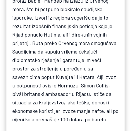
prolaz Bab el-Mandeb na izlazu iz Crvenog
mora, što bi potpuno blokiralo saudijske
isporuke. Izvori iz regiona sugerišu da je to
rezultat izdašnih finansijskih poticaja koje je
Rijad ponudio Hutima, ali i direktnih vojnih
prijetnji. Ruta preko Crvenog mora omogućava
Saudijcima da kupuju vrijeme čekajući
diplomatsko rješenje i garantuje im veći
prostor za strpljenje u poređenju sa
saveznicima poput Kuvajta ili Katara, čiji izvoz
u potpunosti ovisi o Hormuzu. Simon Collis,
bivši britanski ambasador u Rijadu, ističe da
situacija za kraljevstvo, iako teška, donosi i
ekonomske koristi jer izvoze manje nafte, ali po
cijeni koja premašuje 100 dolara po barelu.