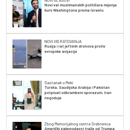
NOVI GLASOVI
Novi val muslimanskih političara mijenja
kurs Washingtona prema Izraelu
NOVI VID RATOVANJA
Rusija i rat jeftinih dronova protiv
evropske avijacije
Sastanak u Meki
Turska, Saudijska Arabija i Pakistan
potpisali odbrambeni sporazum, Iran
negoduje
Zbog Memorijalnog centra Srebrenica
Američki zakonodavci traže od Trumpa