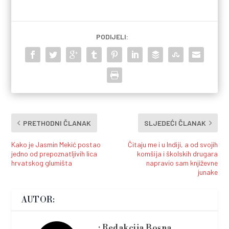
PODIJELI:
PRETHODNI ČLANAK
SLJEDEĆI ČLANAK
Kako je Jasmin Mekić postao
Čitaju me i u Indiji, a od svojih
jedno od prepoznatljivih lica
komšija i školskih drugara
hrvatskog glumišta
napravio sam književne
junake
AUTOR:
Redakcija Bosna