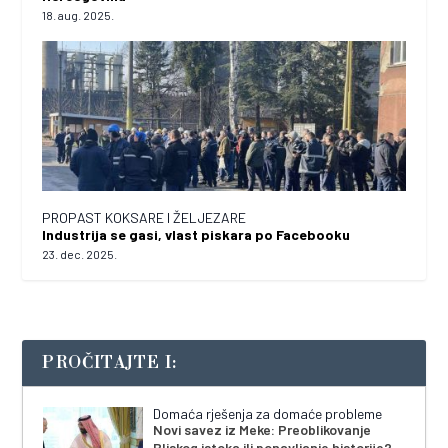
18. aug. 2025.
PROPAST KOKSARE I ŽELJEZARE
Industrija se gasi, vlast piskara po Facebooku
23. dec. 2025.
PROČITAJTE I:
Domaća rješenja za domaće probleme
Novi savez iz Meke: Preoblikovanje
Bliskog istoka ili ponavljanje historije?