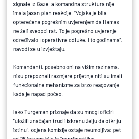
signale iz Gaze, a komandna struktura nije
imala jasan plan reakcije. “Vojska je bila
opterećena pogrešnim uvjerenjem da Hamas
ne želi sveopći rat. To je pogrešno uvjerenje
određivalo i operativne odluke, i to godinama”,
navodi se u izvještaju.
Komandanti, posebno oni na višim razinama,
nisu prepoznali razmjere prijetnje niti su imali
funkcionalne mehanizme za brzo reagovanje
kada je napad počeo.
Iako Turgeman priznaje da su mnogi oficiri
“uložili značajan trud i iskrenu želju da otkriju
istinu”, ocjena komisije ostaje neumoljiva: pet
od 25 istraga bilo je “neprihvatljivo