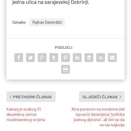
jedna ulica na sarajevskoj Dobrinji.
Oznake:
Rejhan Demirdžić
PODIJELI:
PRETHODNI ČLANAK
SLJEDEĆI ČLANAK
Kakanj je svakog 31.
Kina porezom na kondome želi
decembra centar
ispraviti desetljeća “politike
muslimanskog svijeta
jednog djeteta”, ali čini se da
ne ide najbolje