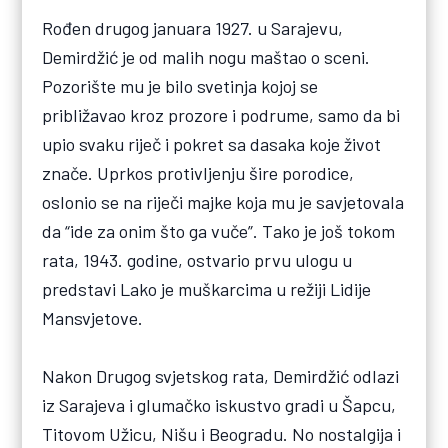
Rođen drugog januara 1927. u Sarajevu,
Demirdžić je od malih nogu maštao o sceni.
Pozorište mu je bilo svetinja kojoj se
približavao kroz prozore i podrume, samo da bi
upio svaku riječ i pokret sa dasaka koje život
znače. Uprkos protivljenju šire porodice,
oslonio se na riječi majke koja mu je savjetovala
da “ide za onim što ga vuče”. Tako je još tokom
rata, 1943. godine, ostvario prvu ulogu u
predstavi Lako je muškarcima u režiji Lidije
Mansvjetove.
Nakon Drugog svjetskog rata, Demirdžić odlazi
iz Sarajeva i glumačko iskustvo gradi u Šapcu,
Titovom Užicu, Nišu i Beogradu. No nostalgija i