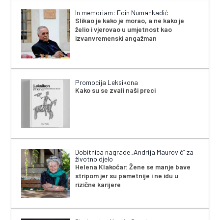
In memoriam: Edin Numankadić
Slikao je kako je morao, a ne kako je
želio i vjerovao u umjetnost kao
izvanvremenski angažman
Promocija Leksikona
Kako su se zvali naši preci
Dobitnica nagrade „Andrija Maurović” za
životno djelo
Helena Klakočar: Žene se manje bave
stripom jer su pametnije i ne idu u
rizične karijere