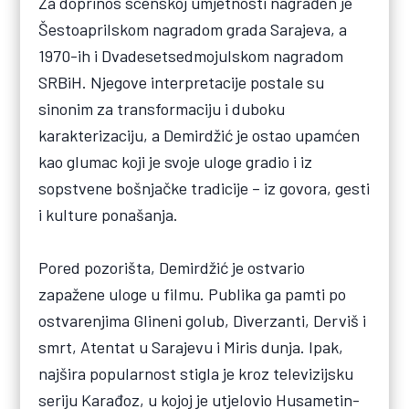
Za doprinos scenskoj umjetnosti nagrađen je
Šestoaprilskom nagradom grada Sarajeva, a
1970-ih i Dvadesetsedmojulskom nagradom
SRBiH. Njegove interpretacije postale su
sinonim za transformaciju i duboku
karakterizaciju, a Demirdžić je ostao upamćen
kao glumac koji je svoje uloge gradio i iz
sopstvene bošnjačke tradicije – iz govora, gesti
i kulture ponašanja.
Pored pozorišta, Demirdžić je ostvario
zapažene uloge u filmu. Publika ga pamti po
ostvarenjima Glineni golub, Diverzanti, Derviš i
smrt, Atentat u Sarajevu i Miris dunja. Ipak,
najšira popularnost stigla je kroz televizijsku
seriju Karađoz, u kojoj je utjelovio Husametin-