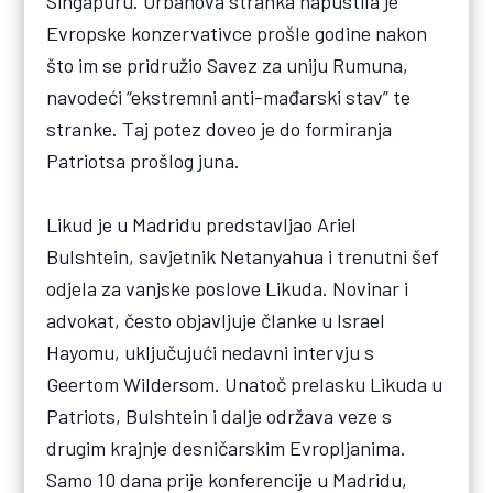
Singapuru. Orbánova stranka napustila je
Evropske konzervativce prošle godine nakon
što im se pridružio Savez za uniju Rumuna,
navodeći “ekstremni anti-mađarski stav” te
stranke. Taj potez doveo je do formiranja
Patriotsa prošlog juna.
Likud je u Madridu predstavljao Ariel
Bulshtein, savjetnik Netanyahua i trenutni šef
odjela za vanjske poslove Likuda. Novinar i
advokat, često objavljuje članke u Israel
Hayomu, uključujući nedavni intervju s
Geertom Wildersom. Unatoč prelasku Likuda u
Patriots, Bulshtein i dalje održava veze s
drugim krajnje desničarskim Evropljanima.
Samo 10 dana prije konferencije u Madridu,