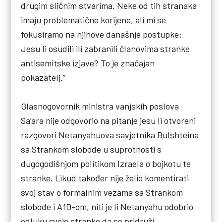
drugim sličnim stvarima. Neke od tih stranaka
imaju problematične korijene, ali mi se
fokusiramo na njihove današnje postupke:
Jesu li osudili ili zabranili članovima stranke
antisemitske izjave? To je značajan
pokazatelj.”
Glasnogovornik ministra vanjskih poslova
Sa’ara nije odgovorio na pitanje jesu li otvoreni
razgovori Netanyahuova savjetnika Bulshteina
sa Strankom slobode u suprotnosti s
dugogodišnjom politikom Izraela o bojkotu te
stranke. Likud također nije želio komentirati
svoj stav o formalnim vezama sa Strankom
slobode i AfD-om, niti je li Netanyahu odobrio
odluku svoje stranke da se pridruži