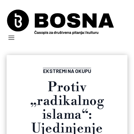
EKSTREMI NA OKUPU
Protiv
„radikalnog
islama“:
Ujedinjenje