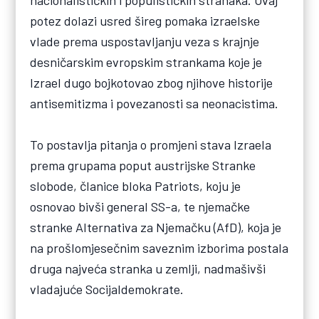
nacionalističkih i populističkih stranaka. Ovaj
potez dolazi usred šireg pomaka izraelske
vlade prema uspostavljanju veza s krajnje
desničarskim evropskim strankama koje je
Izrael dugo bojkotovao zbog njihove historije
antisemitizma i povezanosti sa neonacistima.
To postavlja pitanja o promjeni stava Izraela
prema grupama poput austrijske Stranke
slobode, članice bloka Patriots, koju je
osnovao bivši general SS-a, te njemačke
stranke Alternativa za Njemačku (AfD), koja je
na prošlomjesečnim saveznim izborima postala
druga najveća stranka u zemlji, nadmašivši
vladajuće Socijaldemokrate.