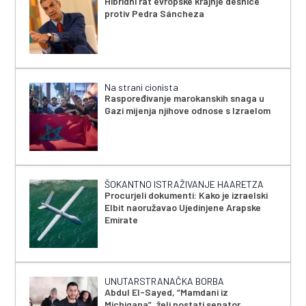
Hibridni rat evropske krajnje desnice
protiv Pedra Sáncheza
Na strani cionista
Raspoređivanje marokanskih snaga u
Gazi mijenja njihove odnose s Izraelom
ŠOKANTNO ISTRAŽIVANJE HAARETZA
Procurjeli dokumenti: Kako je izraelski
Elbit naoružavao Ujedinjene Arapske
Emirate
UNUTARSTRANAČKA BORBA
Abdul El-Sayed, “Mamdani iz
Michigana”, želi postati senator