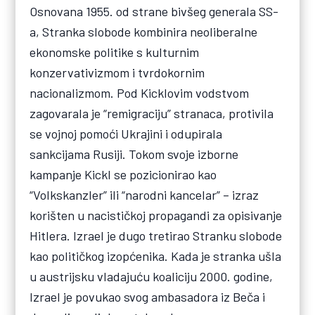
Osnovana 1955. od strane bivšeg generala SS-
a, Stranka slobode kombinira neoliberalne
ekonomske politike s kulturnim
konzervativizmom i tvrdokornim
nacionalizmom. Pod Kicklovim vodstvom
zagovarala je “remigraciju” stranaca, protivila
se vojnoj pomoći Ukrajini i odupirala
sankcijama Rusiji. Tokom svoje izborne
kampanje Kickl se pozicionirao kao
“Volkskanzler” ili “narodni kancelar” – izraz
korišten u nacističkoj propagandi za opisivanje
Hitlera. Izrael je dugo tretirao Stranku slobode
kao političkog izopćenika. Kada je stranka ušla
u austrijsku vladajuću koaliciju 2000. godine,
Izrael je povukao svog ambasadora iz Beča i