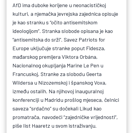
AfD ima duboke korijene u neonacističkoj
kulturi, a njemačka jevrejska zajednica opisuje
je kao stranku s “očito antisemitskom
ideologijom”. Stranka slobode opisana je kao
“antisemitska do srži”. Savez Patriots for
Europe uključuje stranke poput Fidesza,
mađarskog premijera Viktora Orbána,
Nacionalnog okupljanja Marine Le Pen u
Francuskoj, Stranke za slobodu Geerta
Wildersa u Nizozemskoj i španskog Voxa,
između ostalih. Na njihovoj inauguralnoj
konferenciji u Madridu prošlog mjeseca, čelnici
saveza “srdačno” su dočekali Likud kao
promatrača, navodeći “zajedničke vrijednosti”,
piše list Haaretz u svom istraživanju.