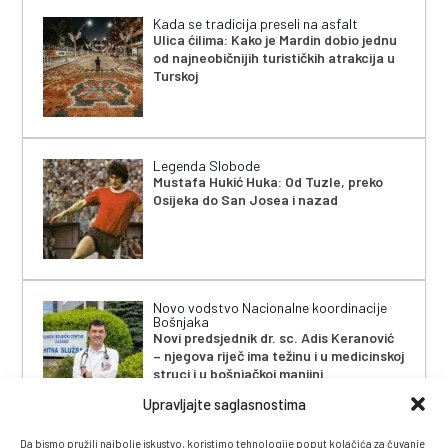
Kada se tradicija preseli na asfalt
Ulica ćilima: Kako je Mardin dobio jednu
od najneobičnijih turističkih atrakcija u
Turskoj
Legenda Slobode
Mustafa Hukić Huka: Od Tuzle, preko
Osijeka do San Josea i nazad
Novo vodstvo Nacionalne koordinacije
Bošnjaka
Novi predsjednik dr. sc. Adis Keranović
– njegova riječ ima težinu i u medicinskoj
struci i u bošnjačkoj manjini
Upravljajte saglasnostima
Da bismo pružili najbolje iskustvo, koristimo tehnologije poput kolačića za čuvanje