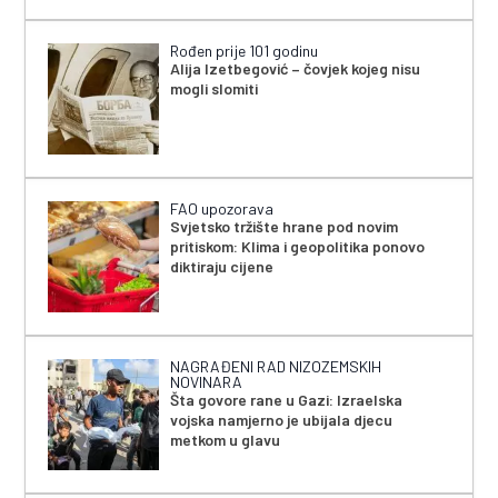
Rođen prije 101 godinu
Alija Izetbegović – čovjek kojeg nisu
mogli slomiti
FAO upozorava
Svjetsko tržište hrane pod novim
pritiskom: Klima i geopolitika ponovo
diktiraju cijene
NAGRAĐENI RAD NIZOZEMSKIH
NOVINARA
Šta govore rane u Gazi: Izraelska
vojska namjerno je ubijala djecu
metkom u glavu