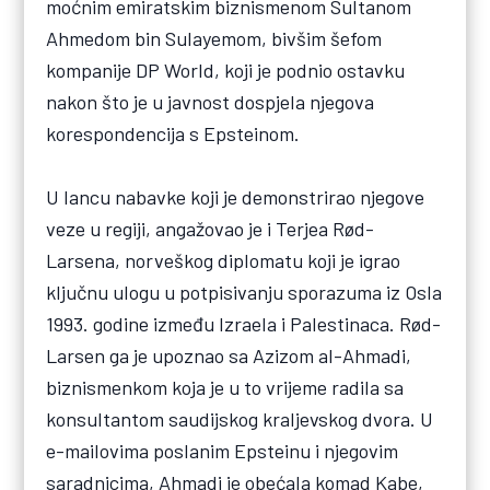
moćnim emiratskim biznismenom Sultanom
Ahmedom bin Sulayemom, bivšim šefom
kompanije DP World, koji je podnio ostavku
nakon što je u javnost dospjela njegova
korespondencija s Epsteinom.
U lancu nabavke koji je demonstrirao njegove
veze u regiji, angažovao je i Terjea Rød-
Larsena, norveškog diplomatu koji je igrao
ključnu ulogu u potpisivanju sporazuma iz Osla
1993. godine između Izraela i Palestinaca. Rød-
Larsen ga je upoznao sa Azizom al-Ahmadi,
biznismenkom koja je u to vrijeme radila sa
konsultantom saudijskog kraljevskog dvora. U
e-mailovima poslanim Epsteinu i njegovim
saradnicima, Ahmadi je obećala komad Kabe,