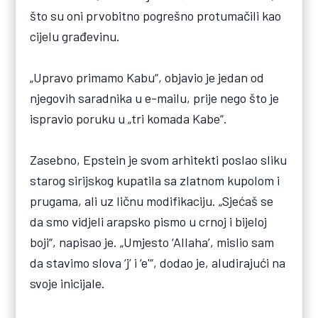
što su oni prvobitno pogrešno protumačili kao
cijelu građevinu.
„Upravo primamo Kabu“, objavio je jedan od
njegovih saradnika u e-mailu, prije nego što je
ispravio poruku u „tri komada Kabe“.
Zasebno, Epstein je svom arhitekti poslao sliku
starog sirijskog kupatila sa zlatnom kupolom i
prugama, ali uz ličnu modifikaciju. „Sjećaš se
da smo vidjeli arapsko pismo u crnoj i bijeloj
boji“, napisao je. „Umjesto ‘Allaha’, mislio sam
da stavimo slova ‘j’ i ‘e'“, dodao je, aludirajući na
svoje inicijale.