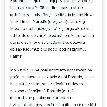
Epstein je ideju o džamiji prvi put razvio dok je
bio u zatvoru 2009. godine, nakon što je
optužen za podvođenje, izvijestio je The New
York Times. Naredio je izgradnju turskog
kupatila i „islamskog vrta“ koji bi ga okruživao.
Od te ideje je zvanično odustao u korist onoga
što je u zahtjevu za građevinsku dozvolu
opisao kao „muzičku sobu“ pod nazivom „5
Palms“.
Ion Nicola, rumunski arhitekta angažovan na
projektu, kasnije je izjavio da bi Epstein, koji je
bio sekularni Jevrej, građevinu redovno
nazivao „džamijom“. Epstein je tražio
dekorativne pločice od kontakta u
Uzbekistanu, navodeći u e-mailu da će one biti