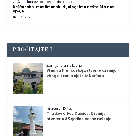
U Gazi Husrev-begovoj biblioteci
Kršćansko-muslimanski dijalog: Ima nešto što nas
spaja
16. jun. 2026.
PROČITAJTE I:
Zemlja islamofobije
Vlasti u Francuskoj zatvorile džamiju
zbog citiranja ajeta iz Kur'ana
Srušena 1943.
Milatkovići kod Čajniča: Džamija
otvorena 83 godine nakon rušenja