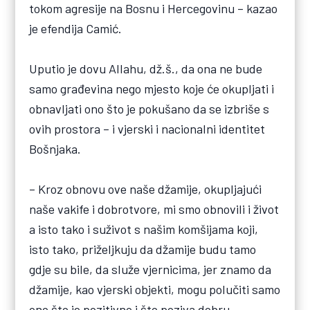
tokom agresije na Bosnu i Hercegovinu – kazao
je efendija Camić.
Uputio je dovu Allahu, dž.š., da ona ne bude
samo građevina nego mjesto koje će okupljati i
obnavljati ono što je pokušano da se izbriše s
ovih prostora – i vjerski i nacionalni identitet
Bošnjaka.
– Kroz obnovu ove naše džamije, okupljajući
naše vakife i dobrotvore, mi smo obnovili i život
a isto tako i suživot s našim komšijama koji,
isto tako, priželjkuju da džamije budu tamo
gdje su bile, da služe vjernicima, jer znamo da
džamije, kao vjerski objekti, mogu polučiti samo
ono što je pozitivno i što poziva dobru –