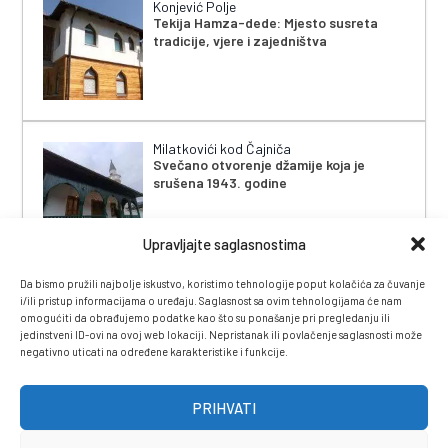
Konjević Polje
Tekija Hamza-dede: Mjesto susreta
tradicije, vjere i zajedništva
Milatkovići kod Čajniča
Svečano otvorenje džamije koja je
srušena 1943. godine
Upravljajte saglasnostima
Da bismo pružili najbolje iskustvo, koristimo tehnologije poput kolačića za čuvanje
i/ili pristup informacijama o uređaju. Saglasnost sa ovim tehnologijama će nam
omogućiti da obrađujemo podatke kao što su ponašanje pri pregledanju ili
jedinstveni ID-ovi na ovoj web lokaciji. Nepristanak ili povlačenje saglasnosti može
negativno uticati na određene karakteristike i funkcije.
IMPRESSUM
|
UVJETI KORIŠTENJA
|
POLITIKA
PRIVATNOSTI
|
KONTAKT
|
ČASOPIS
PRIHVATI