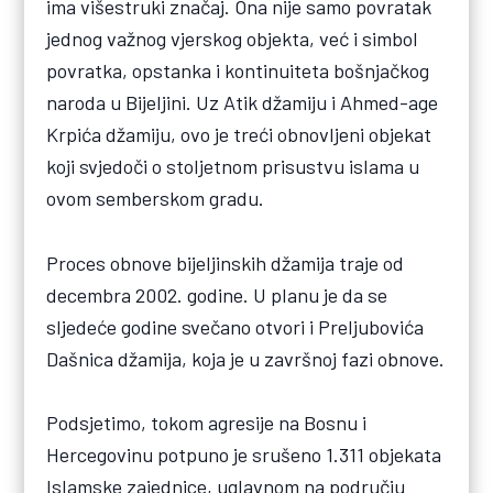
ima višestruki značaj. Ona nije samo povratak
jednog važnog vjerskog objekta, već i simbol
povratka, opstanka i kontinuiteta bošnjačkog
naroda u Bijeljini. Uz Atik džamiju i Ahmed-age
Krpića džamiju, ovo je treći obnovljeni objekat
koji svjedoči o stoljetnom prisustvu islama u
ovom semberskom gradu.
Proces obnove bijeljinskih džamija traje od
decembra 2002. godine. U planu je da se
sljedeće godine svečano otvori i Preljubovića
Dašnica džamija, koja je u završnoj fazi obnove.
Podsjetimo, tokom agresije na Bosnu i
Hercegovinu potpuno je srušeno 1.311 objekata
Islamske zajednice, uglavnom na području