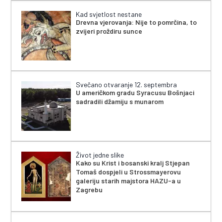
Kad svjetlost nestane
Drevna vjerovanja: Nije to pomrčina, to
zvijeri proždiru sunce
Svečano otvaranje 12. septembra
U američkom gradu Syracusu Bošnjaci
sadradili džamiju s munarom
Život jedne slike
Kako su Krist i bosanski kralj Stjepan
Tomaš dospjeli u Strossmayerovu
galeriju starih majstora HAZU-a u
Zagrebu