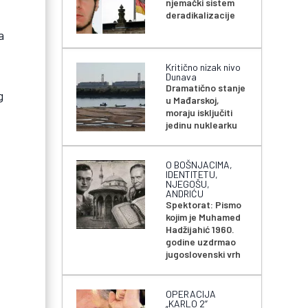
njemački sistem
deradikalizacije
a
Kritično nizak nivo
Dunava
Dramatično stanje
g
u Mađarskoj,
moraju isključiti
jedinu nuklearku
O BOŠNJACIMA,
IDENTITETU,
NJEGOŠU,
ANDRIĆU
Spektorat: Pismo
kojim je Muhamed
Hadžijahić 1960.
godine uzdrmao
jugoslovenski vrh
OPERACIJA
„KARLO 2“