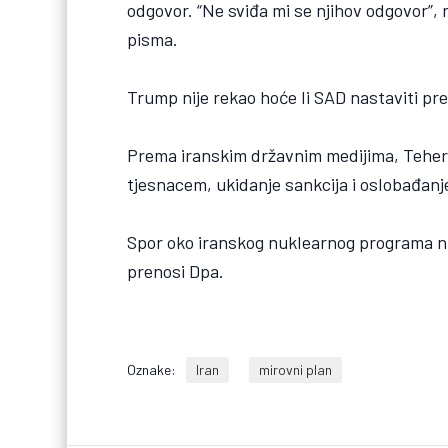
odgovor. “Ne sviđa mi se njihov odgovor”, r
pisma.
Trump nije rekao hoće li SAD nastaviti pr
Prema iranskim državnim medijima, Teher
tjesnacem, ukidanje sankcija i oslobađanj
Spor oko iranskog nuklearnog programa ni
prenosi Dpa.
Oznake:
Iran
mirovni plan