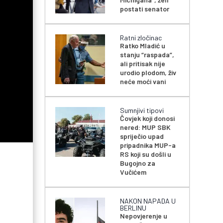
postati senator
Ratni zločinac
Ratko Mladić u
stanju “raspada”,
ali pritisak nije
urodio plodom, živ
neće moći vani
Sumnjivi tipovi
Čovjek koji donosi
nered: MUP SBK
spriječio upad
pripadnika MUP-a
RS koji su došli u
Bugojno za
Vučićem
NAKON NAPADA U
BERLINU
Nepovjerenje u