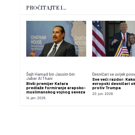
PROČITAJTE I...
Šejh Hamad bin Jassim bin
Desničari se uvijek pos
Jaber Al Thani
Sve veći razdor: Kako
Bivši premijer Katara
evropski desničari o
predlaže formiranje arapsko-
protiv Trumpa
muslimanskog vojnog saveza
20. jun. 2026.
14. jan. 2026.