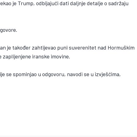
ekao je Trump, odbijajući dati daljnje detalje o sadržaju
egovore.
an je također zahtijevao puni suverenitet nad Hormuškim
e zaplijenjene iranske imovine.
je se spominjao u odgovoru, navodi se u izvješćima,