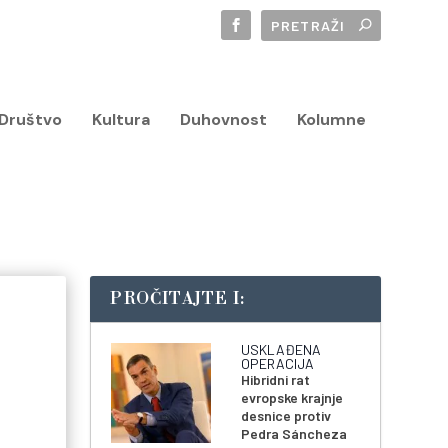
Društvo
Kultura
Duhovnost
Kolumne
PROČITAJTE I:
USKLAĐENA
OPERACIJA
Hibridni rat
evropske krajnje
desnice protiv
Pedra Sáncheza