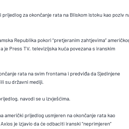
ki prijedlog za okončanje rata na Bliskom istoku kao poziv n
slamska Republika pokori “pretjeranim zahtjevima” američko
 je Press TV, televizijska kuća povezana s iranskim
ončanje rata na svim frontama i predviđa da Sjedinjene
li su državni mediji.
rijedlog, navodi se u izvješćima.
 na američki prijedlog usmjeren na okončanje rata kao
Axios je izjavio da će odbaciti iranski “neprimjeren”