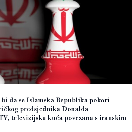
 bi da se Islamska Republika pokori
ričkog predsjednika Donalda
TV, televizijska kuća povezana s iranskim