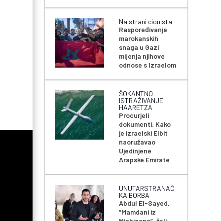
Na strani cionista
Raspoređivanje
marokanskih
snaga u Gazi
mijenja njihove
odnose s Izraelom
ŠOKANTNO
ISTRAŽIVANJE
HAARETZA
Procurjeli
dokumenti: Kako
je izraelski Elbit
naoružavao
Ujedinjene
Arapske Emirate
UNUTARSTRANAČ
KA BORBA
Abdul El-Sayed,
“Mamdani iz
Michigana”, želi