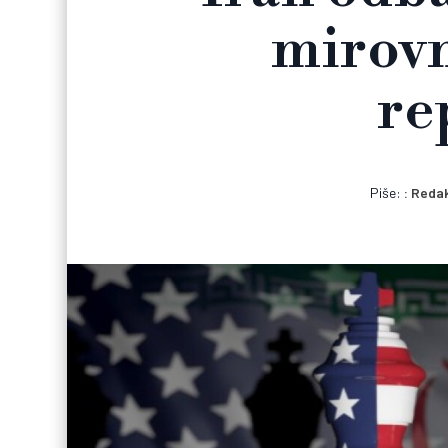
mirovn
re
Piše:
Redak