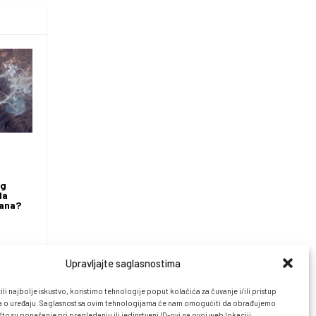
og
da
rana?
Upravljajte saglasnostima
li najbolje iskustvo, koristimo tehnologije poput kolačića za čuvanje i/ili pristup
 o uređaju. Saglasnost sa ovim tehnologijama će nam omogućiti da obrađujemo
o su ponašanje pri pregledanju ili jedinstveni ID-ovi na ovoj web lokaciji.