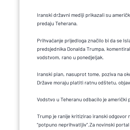
Iranski državni mediji prikazali su američ
predaju Teherana.
Prihvaćanje prijedloga značilo bi da se I
predsjednika Donalda Trumpa, komentirala
vodstvom, rano u ponedjeljak.
Iranski plan, nasuprot tome, poziva na ok
Države moraju platiti ratnu odštetu, objavi
Vodstvo u Teheranu odbacilo je američki p
Trump je ranije kritizirao iranski odgovor
“potpuno neprihvatljiv”.Za novinski portal 