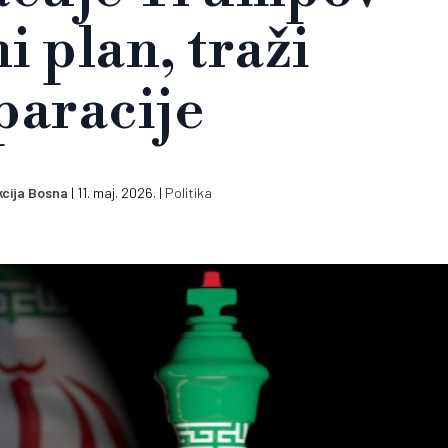
i plan, traži
paracije
cija Bosna
|
11. maj. 2026.
|
Politika