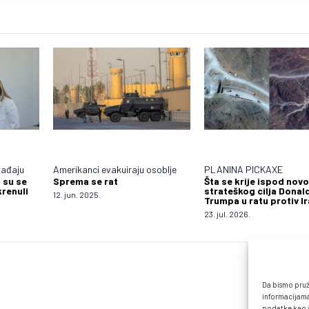
vađaju
Amerikanci evakuiraju osoblje
PLANINA PICKAXE
 su se
Sprema se rat
Šta se krije ispod nov
krenuli
strateškog cilja Donal
12. jun. 2025.
Trumpa u ratu protiv I
23. jul. 2026.
Da bismo pruži
informacijama
podatke kao št