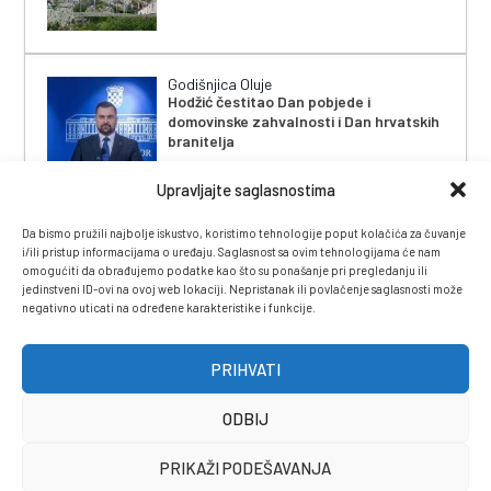
Godišnjica Oluje
Hodžić čestitao Dan pobjede i
domovinske zahvalnosti i Dan hrvatskih
branitelja
Upravljajte saglasnostima
Da bismo pružili najbolje iskustvo, koristimo tehnologije poput kolačića za čuvanje
i/ili pristup informacijama o uređaju. Saglasnost sa ovim tehnologijama će nam
omogućiti da obrađujemo podatke kao što su ponašanje pri pregledanju ili
jedinstveni ID-ovi na ovoj web lokaciji. Nepristanak ili povlačenje saglasnosti može
negativno uticati na određene karakteristike i funkcije.
IMPRESSUM
|
UVJETI KORIŠTENJA
|
POLITIKA
PRIVATNOSTI
|
KONTAKT
|
ČASOPIS
PRIHVATI
ODBIJ
PRIKAŽI PODEŠAVANJA