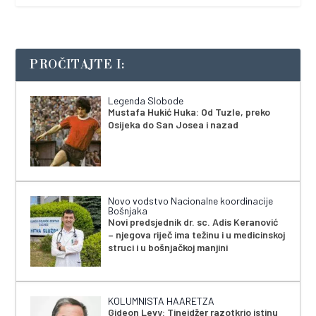
PROČITAJTE I:
Legenda Slobode
Mustafa Hukić Huka: Od Tuzle, preko
Osijeka do San Josea i nazad
Novo vodstvo Nacionalne koordinacije
Bošnjaka
Novi predsjednik dr. sc. Adis Keranović
– njegova riječ ima težinu i u medicinskoj
struci i u bošnjačkoj manjini
KOLUMNISTA HAARETZA
Gideon Levy: Tinejdžer razotkrio istinu