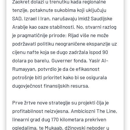
Zaokret dolazi u trenutku kada regionalne
tenzije, potaknute sukobima koji uključuju
SAD, Izrael i Iran, narušavaju imidž Saudijske
Arabije kao oaze stabilnosti. No, stvarni razlog
je pragmatičnije prirode: Rijad više ne može
podržavati politiku neograničene ekspanzije uz
cijenu nafte koja se dugo zadržala ispod 90
dolara po barelu. Guverner fonda, Yasir Al-
Rumayyan, potvrdio je da će efikasnost
potrošnje biti prioritet kako bi se osigurala
dugovječnost finansijskih resursa.
Prve žrtve nove strategije su projekti čija je
profitabilnost neizvjesna. Ambiciozni The Line,
linearni grad dug 170 kilometara prekriven
ogledalima, te Mukaab, džinovski neboder u