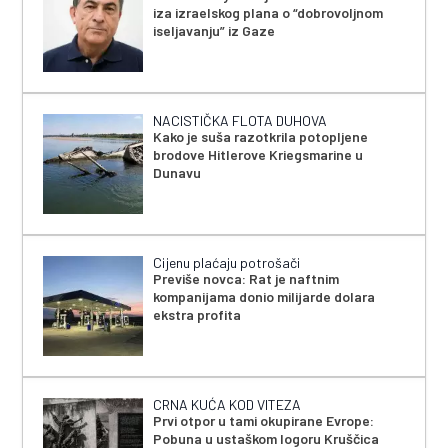
iza izraelskog plana o “dobrovoljnom
iseljavanju” iz Gaze
NACISTIČKA FLOTA DUHOVA
Kako je suša razotkrila potopljene
brodove Hitlerove Kriegsmarine u
Dunavu
Cijenu plaćaju potrošači
Previše novca: Rat je naftnim
kompanijama donio milijarde dolara
ekstra profita
CRNA KUĆA KOD VITEZA
Prvi otpor u tami okupirane Evrope:
Pobuna u ustaškom logoru Kruščica