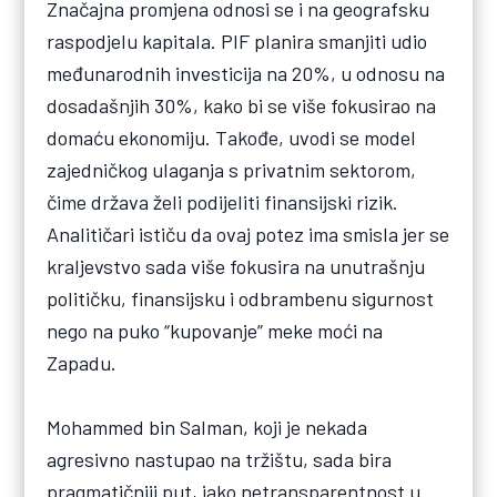
Značajna promjena odnosi se i na geografsku
raspodjelu kapitala. PIF planira smanjiti udio
međunarodnih investicija na 20%, u odnosu na
dosadašnjih 30%, kako bi se više fokusirao na
domaću ekonomiju. Takođe, uvodi se model
zajedničkog ulaganja s privatnim sektorom,
čime država želi podijeliti finansijski rizik.
Analitičari ističu da ovaj potez ima smisla jer se
kraljevstvo sada više fokusira na unutrašnju
političku, finansijsku i odbrambenu sigurnost
nego na puko “kupovanje” meke moći na
Zapadu.
Mohammed bin Salman, koji je nekada
agresivno nastupao na tržištu, sada bira
pragmatičniji put, iako netransparentnost u