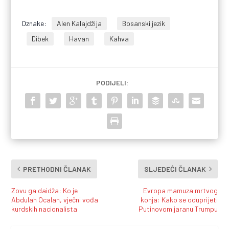
Oznake:
Alen Kalajdžija
Bosanski jezik
Dibek
Havan
Kahva
PODIJELI:
PRETHODNI ČLANAK
SLJEDEĆI ČLANAK
Zovu ga daidža: Ko je
Evropa mamuza mrtvog
Abdulah Ocalan, vječni vođa
konja: Kako se oduprijeti
kurdskih nacionalista
Putinovom jaranu Trumpu