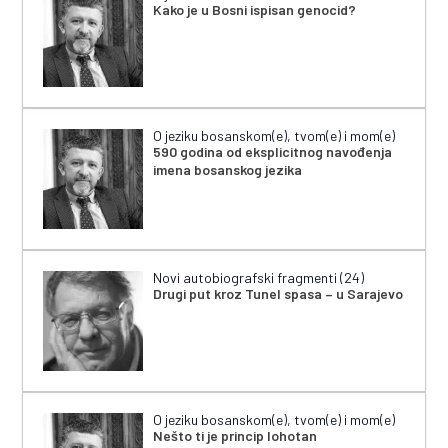
Kako je u Bosni ispisan genocid?
O jeziku bosanskom(e), tvom(e) i mom(e)
590 godina od eksplicitnog navođenja
imena bosanskog jezika
Novi autobiografski fragmenti (24)
Drugi put kroz Tunel spasa – u Sarajevo
O jeziku bosanskom(e), tvom(e) i mom(e)
Nešto ti je princip lohotan