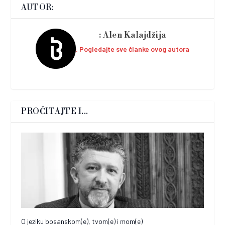
AUTOR:
Alen Kalajdžija
Pogledajte sve članke ovog autora
PROČITAJTE I...
O jeziku bosanskom(e), tvom(e) i mom(e)