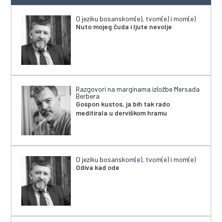
O jeziku bosanskom(e), tvom(e) i mom(e)
Nuto mojeg čuda i ljute nevolje
Razgovori na marginama izložbe Mersada
Berbera
Gospon kustos, ja bih tak rado
meditirala u derviškom hramu
O jeziku bosanskom(e), tvom(e) i mom(e)
Odiva kad ode