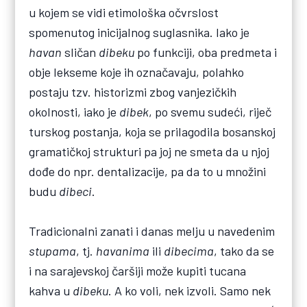
u kojem se vidi etimološka očvrslost
spomenutog inicijalnog suglasnika. Iako je
havan
sličan
dibeku
po funkciji, oba predmeta i
obje lekseme koje ih označavaju, polahko
postaju tzv. historizmi zbog vanjezičkih
okolnosti, iako je
dibek
, po svemu sudeći, riječ
turskog postanja, koja se prilagodila bosanskoj
gramatičkoj strukturi pa joj ne smeta da u njoj
dođe do npr. dentalizacije, pa da to u množini
budu
dibeci
.
Tradicionalni zanati i danas melju u navedenim
stupama
, tj.
havanima
ili
dibecima
, tako da se
i na sarajevskoj čaršiji može kupiti tucana
kahva u
dibeku
. A ko voli, nek izvoli. Samo nek