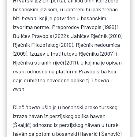
Hrvatski jezični portal, ali kod onih koji zbore
bosanskim jezikom, u upotrebi bi ipak trebao
biti
havan
, koji je potvrđen u bosanskim
izvorima norme: Preporodov Pravopis (1996) i
Bulićev Pravopis (2022); Jahićev Rječnik (2010),
Rječnik Filozofskog (2010), Rječnik nedoumica
(2009), izuzev u Institutovu Rječniku (2007) i
Rječniku stranih riječi (2011), u kojima je opisan
avan
, odnosno na platformi Pravopis.ba koji
daje dubletno navedene oblike tj. i
havan
i
avan
.
Riječ
havan
ušla je u bosanski preko turskog
izraza havan iz perzijskog oblika hawen
(Škaljić) odnosno iz perzijskog hāwan u turski
havān pa potom u bosanski (Haverić i Šehović),