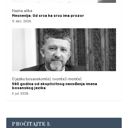
Hazna aška
Mesnevija: Od srca ka srcu ima prozor
11. dec. 2025.
O jeziku bosanskom(e), tvom(e) i mom(e)
590 godina od eksplicitnog navođenja imena
bosanskog jezika
3. jul. 2026.
PROČITAJTE I: