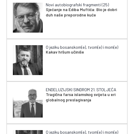
Novi autobiografski fragmenti (25)
Sjećanje na Ediba Muftića: Bio je dobri
duh naše preporodne kuće
O jeziku bosanskom(e), tvom(e) i mom(e)
Kakav hršum učiniše
ENDELUZIJSKI SINDROM 21. STOLJEĆA
Tragična farsa islamskog svijeta u eri
globalnog preslagivanja
O jeziku bosanskom(e), tvom(e) i mom(e)