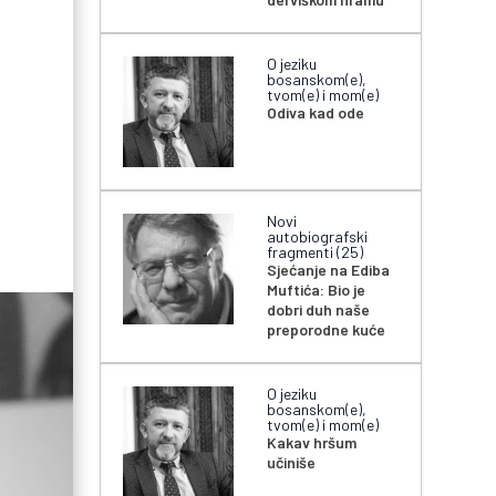
O jeziku
bosanskom(e),
tvom(e) i mom(e)
Odiva kad ode
Novi
autobiografski
fragmenti (25)
Sjećanje na Ediba
Muftića: Bio je
dobri duh naše
preporodne kuće
O jeziku
bosanskom(e),
tvom(e) i mom(e)
Kakav hršum
učiniše