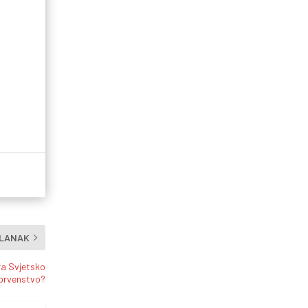
ČLANAK
ara Svjetsko
prvenstvo?