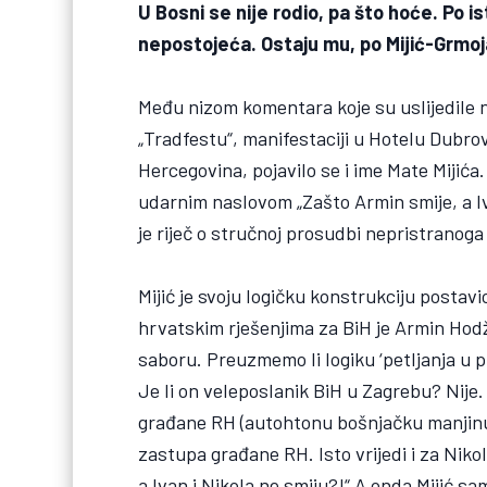
U Bosni se nije rodio, pa što hoće. Po i
nepostojeća. Ostaju mu, po Mijić-Grmoja d
Među nizom komentara koje su uslijedile 
„Tradfestu“, manifestaciji u Hotelu Dubrov
Hercegovina, pojavilo se i ime Mate Mijića.
udarnim naslovom „Zašto Armin smije, a I
je riječ o stručnoj prosudbi nepristranog
Mijić je svoju logičku konstrukciju postav
hrvatskim rješenjima za BiH je Armin Ho
saboru. Preuzmemo li logiku ‘petljanja u 
Je li on veleposlanik BiH u Zagrebu? Nije
građane RH (autohtonu bošnjačku manjinu
zastupa građane RH. Isto vrijedi i za Nikol
a Ivan i Nikola ne smiju?!“ A onda Mijić s