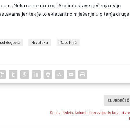
nuo: „Neka se razni drugi ‘Armini’ ostave rješenja dviju
astavama jer tek je to eklatantno miješanje u pitanja druge
rsel Begović
Hrvatska
Mate Mijić
SLJEDEĆI 
Ko je J Balvin, kolumbijska zvijezda koja otv