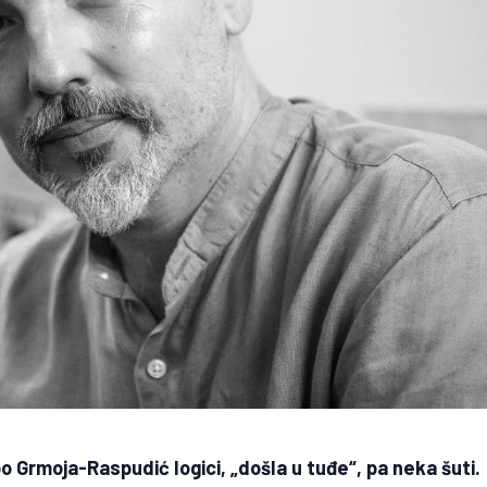
po Grmoja-Raspudić logici, „došla u tuđe“, pa neka šuti.