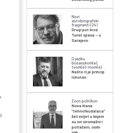
Novi
autobiografski
fragmenti (24)
Drugi put kroz
Tunel spasa – u
Sarajevo
O jeziku
bosanskom(e),
tvom(e) i mom(e)
Nešto ti je princip
lohotan
?
Zoon politikon
Nova klasa
“tehnofeudalaca”
i
želi svijet u kojem
su svi siromašni i
potlačeni, osim
njih