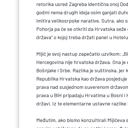
retorika usred Zagreba identična onoj Dodi
godini nema drugih ideja osim ganjati du
imitira velikosrpske narative. Sutra, ako
Pohorja pa će se otkriti da Hrvatska seže
država“ o kojoj treba držati panel u Hotel
Mijić je svoj nastup zapečatio uzvikom: „Bi
Hercegovina nije hrvatska država. Ona je
Bošnjake i Srbe. Razlika je suštinska, jer 
Republika Hrvatska kao država posjeduje 
prava nad susjednom suverenom državom. To
prava u BiH pripadaju Hrvatima u Bosni i 
državi. Iz te elementarne ustavne razlike i
Međutim, ako bismo konzultirali Mijićeva 