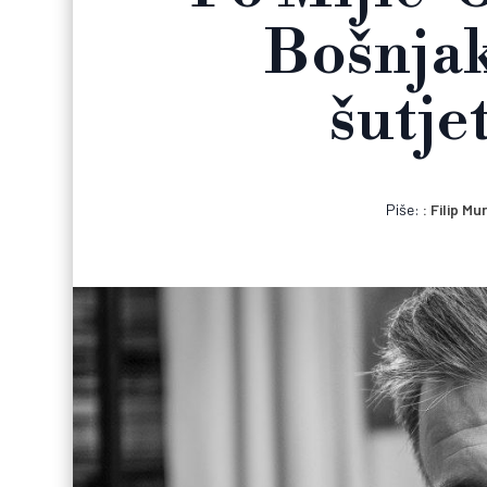
Bošnjak
šutjet
Piše:
Filip Mu