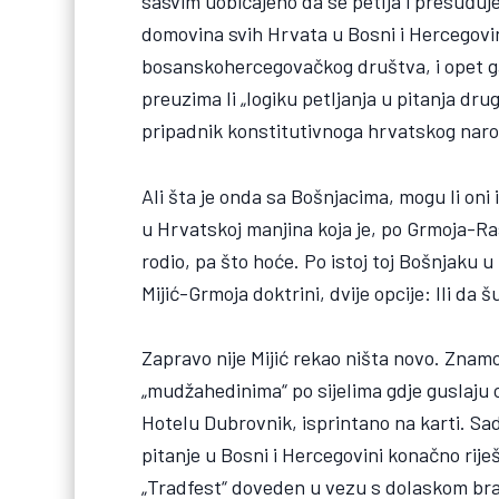
sasvim uobičajeno da se petlja i presuđuj
domovina svih Hrvata u Bosni i Hercegovin
bosanskohercegovačkog društva, i opet ga n
preuzima li „logiku petljanja u pitanja drug
pripadnik konstitutivnoga hrvatskog narod
Ali šta je onda sa Bošnjacima, mogu li on
u Hrvatskoj manjina koja je, po Grmoja-Ras
rodio, pa što hoće. Po istoj toj Bošnjaku 
Mijić-Grmoja doktrini, dvije opcije: Ili da šu
Zapravo nije Mijić rekao ništa novo. Znamo 
„mudžahedinima“ po sijelima gdje guslaju og
Hotelu Dubrovnik, isprintano na karti. Sada
pitanje u Bosni i Hercegovini konačno rij
„Tradfest“ doveden u vezu s dolaskom bra