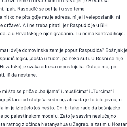
e na sve teme u hrvatskom društvu jer je Hrvatska
i. Ipak, Raspudić se petlja i u sve teme
itko ne pita gdje mu je adresa, ni je li veleposlanik, ni
e države“. A i ne treba pitati, jer Raspudić je u BiH
a, a u Hrvatskoj je njen građanin. Tu nema kontradikcije.
i imati dvije domovinske zemlje poput Raspudića? Bošnjak j
pudić logici, „došla u tuđe“, pa neka šuti. U Bosni se nije
u Hrvatskoj je svaka adresa nepostojeća. Ostaju mu, po
ti, ili da nestane.
mi šta se priča o „balijama“ i „muslićima“ i „Turcima“ i
njištarci od stoljeća sedmog, ali sada je to bilo javno, u
 im je izletjelo još nešto. Oni bi tako rado da bošnjačko
eše po palestinskom modelu. Zato je sasvim neslučajno
ta ratnog zločinca Netanyahua u Zagreb, a zatim u Mostar