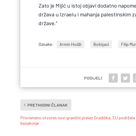
Zato je Mijić u istoj objavi dodatno napome
država u Izraelu i mahanja palestinskim z
države.“
Oznake:
Armin Hodži
Bošnjaci
Filip Mu
PODIJELI:
PRETHODNI ČLANAK
Privremeno otvoren novi granični prelaz Gradiška, EU podržala
bezakonje