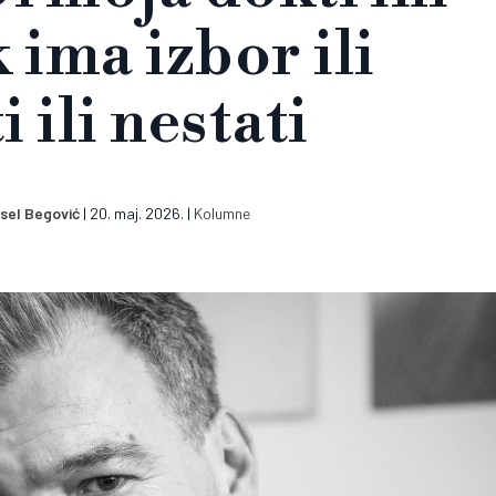
 ima izbor ili
i ili nestati
rsel Begović
|
20. maj. 2026.
|
Kolumne