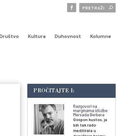
Društvo
Kultura
Duhovnost
Kolumne
PROČITAJTE I:
Razgovori na
marginama izložbe
Mersada Berbera
Gospon kustos, ja
bih tak rado
meditirala u
derviškom hramu