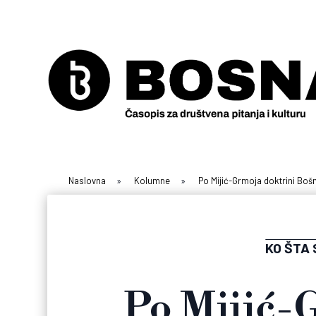
Naslovna
»
Kolumne
»
Po Mijić-Grmoja doktrini Bošnja
KO ŠTA 
Po Mijić-