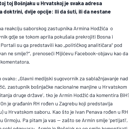
stoj toj Bošnjaku u Hrvatskoj je svaka adresa
oktrini, dvije opcije: Ili da šuti, ili da nestane
na reakciju saborskog zastupnika Armina Hodžića o
nik gdje se tokom aprila pokušala prekrojiti Bosna i
 Portali su ga predstavili kao „političkog analitičara“ pod
van ne smije?“, prenoseći Mijićevu Facebook-objavu kao da
a komentatora.
io ovako: „Glavni medijski sugovornik za sablažnjavanje nad
džić, zastupnik bošnjačke nacionalne manjine u Hrvatskom
pitanja druge države’, tko je Armin Hodžić da komentira BiH
. On je građanin RH rođen u Zagrebu koji predstavlja
) u Hrvatskom saboru. Kao što je Ivan Penava rođen u RH 
u Grmoju. Pa pitam ja vas — zašto se Armin smije ‘petljati’,
am sebi odgovara: „Armin je Bošnjak pa on smije komentirati