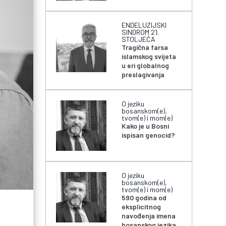
ENDELUZIJSKI
SINDROM 21.
STOLJEĆA
Tragična farsa
islamskog svijeta
u eri globalnog
preslagivanja
O jeziku
bosanskom(e),
tvom(e) i mom(e)
Kako je u Bosni
ispisan genocid?
O jeziku
bosanskom(e),
tvom(e) i mom(e)
590 godina od
eksplicitnog
navođenja imena
bosanskog jezika