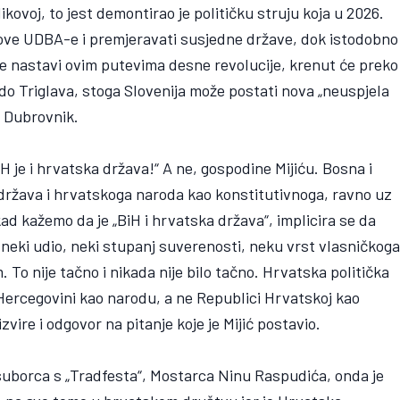
kovoj, to jest demontirao je političku struju koja u 2026.
hove UDBA-e i premjeravati susjedne države, dok istodobno
 se nastavi ovim putevima desne revolucije, krenut će preko
 do Triglava, stoga Slovenija može postati nova „neuspjela
u Dubrovnik.
H je i hrvatska država!“ A ne, gospodine Mijiću. Bosna i
 država i hrvatskoga naroda kao konstitutivnoga, ravno uz
kad kažemo da je „BiH i hrvatska država“, implicira se da
neki udio, neki stupanj suverenosti, neku vrst vlasničkog
 nije tačno i nikada nije bilo tačno. Hrvatska politička
Hercegovini kao narodu, a ne Republici Hrvatskoj kao
zvire i odgovor na pitanje koje je Mijić postavio.
suborca s „Tradfesta“, Mostarca Ninu Raspudića, onda je