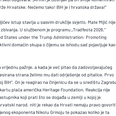
drže Hrvatske. Nećemo tako! BiH je i hrvatska država!“
ijićev istup stavlja u sasvim drukčije svjetlo. Mate Mijić nije
rač zbivanja. U službenom je programu „Tradfesta 2026.“
d States under the Trump Administration: Promoting
ktivni domaćin skupa o čijemu se ishodu sad pojavljuje kao
 vrijednu pažnje, a kada je već pitao da zadovoljavajućeg
esirana strana želimo mu dati odrješenje od pitalice. Prvo
roj BiH“. On je reagirao na činjenicu da se u središtu Zagreb
kartu plaća američka Heritage Foundation. Reakcija nije
stupnika koji prati što se događa u zemlji u kojoj je
hrvatski narod, niti je rekao da Hrvati nemaju pravo govorit
i njenog eksponenta Nikolu Grmoju te pokazao koliko je ta