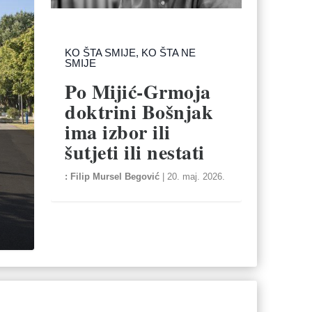
KO ŠTA SMIJE, KO ŠTA NE
SMIJE
Po Mijić-Grmoja
doktrini Bošnjak
ima izbor ili
šutjeti ili nestati
Filip Mursel Begović
|
20. maj. 2026.