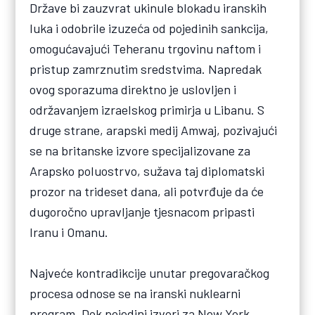
Države bi zauzvrat ukinule blokadu iranskih
luka i odobrile izuzeća od pojedinih sankcija,
omogućavajući Teheranu trgovinu naftom i
pristup zamrznutim sredstvima. Napredak
ovog sporazuma direktno je uslovljen i
održavanjem izraelskog primirja u Libanu. S
druge strane, arapski medij Amwaj, pozivajući
se na britanske izvore specijalizovane za
Arapsko poluostrvo, sužava taj diplomatski
prozor na trideset dana, ali potvrđuje da će
dugoročno upravljanje tjesnacom pripasti
Iranu i Omanu.
Najveće kontradikcije unutar pregovaračkog
procesa odnose se na iranski nuklearni
program. Dok pojedini izvori za New York