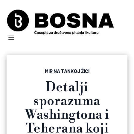
MIR NA TANKOJ ŽICI
Detalji
sporazuma
Washingtona i
Teherana koji