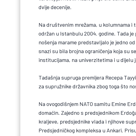
dvije decenije.
Na društvenim mrežama, u kolumnama i te
održan u Istanbulu 2004. godine. Tada je
nošenja marame predstavljalo je jedno od na
snazi su bila brojna ograničenja koja su 
institucijama, na univerzitetima i u dijelu
Tadašnja supruga premijera Recepa Tayyi
za supružnike državnika zbog toga što n
Na ovogodišnjem NATO samitu Emine Erdoğa
domaćin. Zajedno s predsjednikom Erdoğa
kraljeve, predsjednike vlada i njihove sup
Predsjedničkog kompleksa u Ankari. Prisu