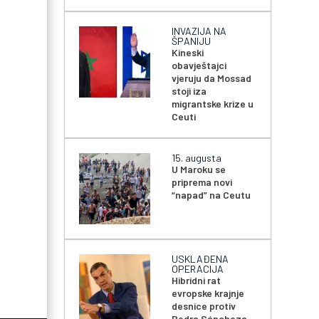
INVAZIJA NA
ŠPANIJU
Kineski
obavještajci
vjeruju da Mossad
stoji iza
migrantske krize u
Ceuti
15. augusta
U Maroku se
priprema novi
“napad” na Ceutu
USKLAĐENA
OPERACIJA
Hibridni rat
evropske krajnje
desnice protiv
Pedra Sáncheza