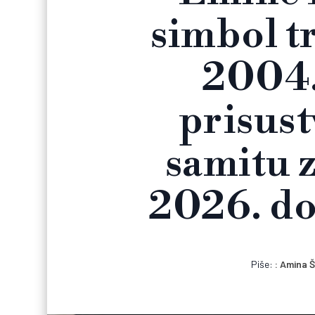
simbol t
2004.
prisus
samitu 
2026. do
Piše:
Amina Š