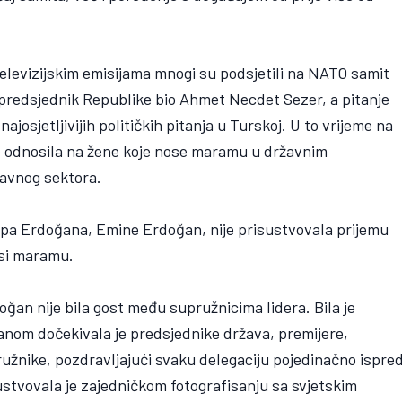
levizijskim emisijama mnogi su podsjetili na NATO samit
 predsjednik Republike bio Ahmet Necdet Sezer, a pitanje
josjetljivijih političkih pitanja u Turskoj. U to vrijeme na
se odnosila na žene koje nose maramu u državnim
 javnog sektora.
pa Erdoğana, Emine Erdoğan, nije prisustvovala prijemu
osi maramu.
n nije bila gost među supružnicima lidera. Bila je
nom dočekivala je predsjednike država, premijere,
ružnike, pozdravljajući svaku delegaciju pojedinačno ispre
stvovala je zajedničkom fotografisanju sa svjetskim