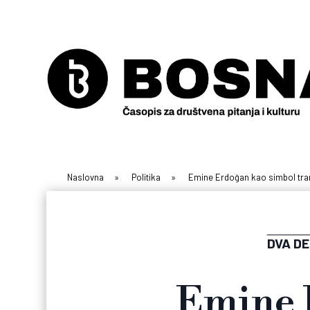
Naslovna
»
Politika
»
Emine Erdoğan kao simbol tran
DVA D
Emine 