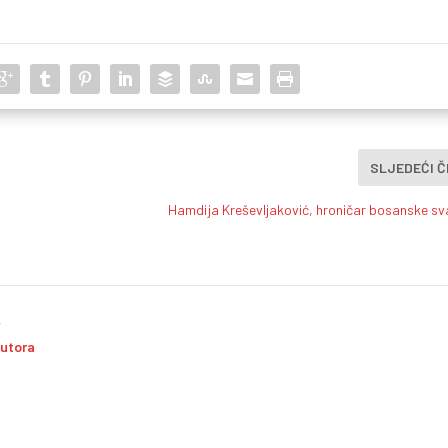
SLJEDEĆI 
Hamdija Kreševljaković, hroničar bosanske s
i
autora