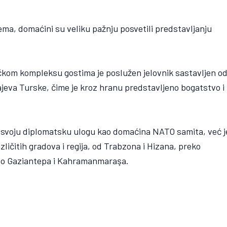
ema, domaćini su veliku pažnju posvetili predstavljanju
čkom kompleksu gostima je poslužen jelovnik sastavljen o
krajeva Turske, čime je kroz hranu predstavljeno bogatstvo i
o svoju diplomatsku ulogu kao domaćina NATO samita, već j
ličitih gradova i regija, od Trabzona i Hizana, preko
ve do Gaziantepa i Kahramanmaraşa.