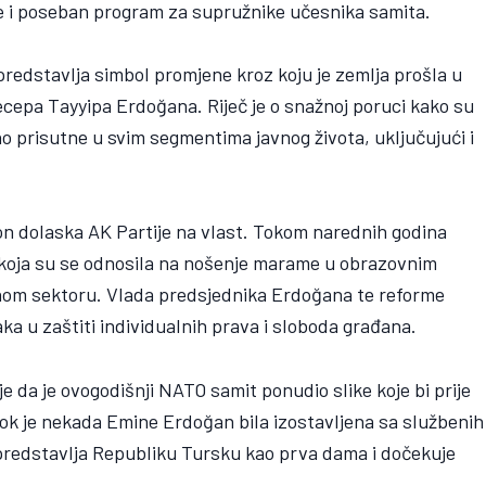
je i poseban program za supružnike učesnika samita.
predstavlja simbol promjene kroz koju je zemlja prošla u
ecepa Tayyipa Erdoğana. Riječ je o snažnoj poruci kako su
prisutne u svim segmentima javnog života, uključujući i
n dolaska AK Partije na vlast. Tokom narednih godina
 koja su se odnosila na nošenje marame u obrazovnim
vnom sektoru. Vlada predsjednika Erdoğana te reforme
aka u zaštiti individualnih prava i sloboda građana.
je da je ovogodišnji NATO samit ponudio slike koje bi prije
Dok je nekada Emine Erdoğan bila izostavljena sa službenih
redstavlja Republiku Tursku kao prva dama i dočekuje