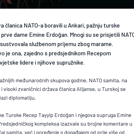
va članica NATO-a boravili u Ankari, pažnju turske
oge prve dame Emine Erdoğan. Mnogi su se prisjetili NAT
prisustvovala službenom prijemu zbog marame.
avo je ona, zajedno s predsjednikom Recepom
etske lidere i njihove supružnike.
jvažnijih međunarodnih skupova godine, NATO samita, na
 i visoki zvaničnici država članica Alijanse, u Turskoj se
lazi diplomatiju.
ike Turske Recep Tayyip Erdoğan i njegova supruga Emine
 Predsjedničkog kompleksa izazvale su brojne komentare u
čaj samita, već i poređenje s događajem od prije više od