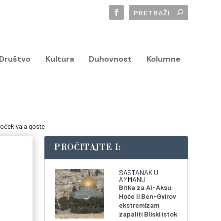
Društvo
Kultura
Duhovnost
Kolumne
dočekivala goste
PROČITAJTE I:
SASTANAK U
AMMANU
Bitka za Al-Aksu:
Hoće li Ben-Gvirov
ekstremizam
zapaliti Bliski istok