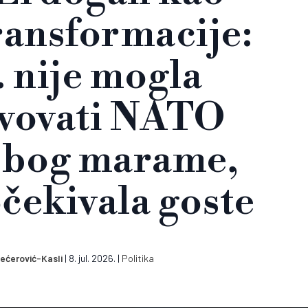
ransformacije:
 nije mogla
tvovati NATO
zbog marame,
čekivala goste
ećerović-Kasli
|
8. jul. 2026.
|
Politika