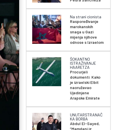
Na strani cionista
Raspoređivanje
marokanskih
snaga u Gazi
mijenja njihove
odnose s Izraelom
ŠOKANTNO
ISTRAŽIVANJE
HAARETZA
Procurjeli
dokumenti: Kako
je izraelski Elbit
naoružavao
Ujedinjene
Arapske Emirate
UNUTARSTRANAČ
KA BORBA
Abdul El-Sayed,
“Mamdani iz