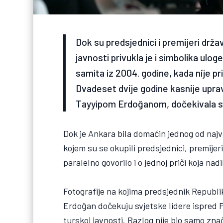
Dok su predsjednici i premijeri drža
javnosti privukla je i simbolika ul
samita iz 2004. godine, kada nije 
Dvadeset dvije godine kasnije upr
Tayyipom Erdoğanom, dočekivala svj
Dok je Ankara bila domaćin jednog od na
kojem su se okupili predsjednici, premijeri
paralelno govorilo i o jednoj priči koja nadi
Fotografije na kojima predsjednik Republ
Erdoğan dočekuju svjetske lidere ispred
turskoj javnosti. Razlog nije bio samo zna