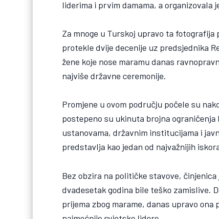
liderima i prvim damama, a organizovala 
Za mnoge u Turskoj upravo ta fotografija 
protekle dvije decenije uz predsjednika R
žene koje nose maramu danas ravnopravno 
najviše državne ceremonije.
Promjene u ovom području počele su nako
postepeno su ukinuta brojna ograničenja
ustanovama, državnim institucijama i ja
predstavlja kao jedan od najvažnijih iskor
Bez obzira na političke stavove, činjenica 
dvadesetak godina bile teško zamislive. 
prijema zbog marame, danas upravo ona p
najmoćnije svjetske lidere.