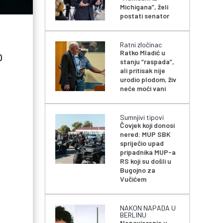
Michigana”, želi
postati senator
Ratni zločinac
Ratko Mladić u
O
stanju “raspada”,
ali pritisak nije
urodio plodom, živ
neće moći vani
Sumnjivi tipovi
Čovjek koji donosi
nered: MUP SBK
spriječio upad
pripadnika MUP-a
RS koji su došli u
Bugojno za
Vučićem
NAKON NAPADA U
BERLINU
Nepovjerenje u