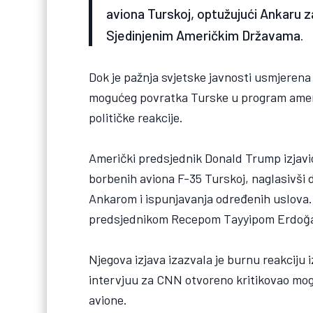
aviona Turskoj, optužujući Ankaru 
Sjedinjenim Američkim Državama.
Dok je pažnja svjetske javnosti usmjerena
mogućeg povratka Turske u program američ
političke reakcije.
Američki predsjednik Donald Trump izjavi
borbenih aviona F-35 Turskoj, naglasivši d
Ankarom i ispunjavanja određenih uslova. 
predsjednikom Recepom Tayyipom Erdoğ
Njegova izjava izazvala je burnu reakciju
intervjuu za CNN otvoreno kritikovao mo
avione.