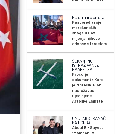
Na strani cionista
Raspoređivanje
marokanskih
snaga u Gazi
mijenja njihove
odnose s Izraelom
ŠOKANTNO
ISTRAŽIVANJE
HAARETZA
Procurjeli
dokumenti: Kako
je izraelski Elbit
naoružavao
Ujedinjene
Arapske Emirate
UNUTARSTRANAČ
KA BORBA
Abdul El-Sayed,
“Mamdani iz