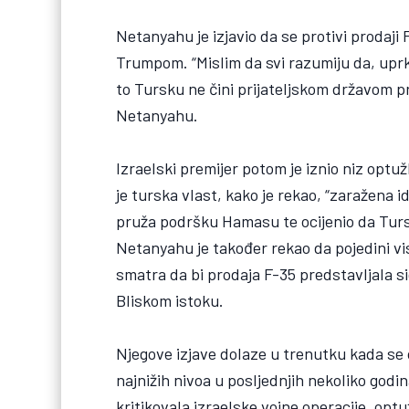
Netanyahu je izjavio da se protivi prodaji
Trumpom. “Mislim da svi razumiju da, upr
to Tursku ne čini prijateljskom državom 
Netanyahu.
Izraelski premijer potom je iznio niz optu
je turska vlast, kako je rekao, “zaražena
pruža podršku Hamasu te ocijenio da Tursk
Netanyahu je također rekao da pojedini viso
smatra da bi prodaja F-35 predstavljala si
Bliskom istoku.
Njegove izjave dolaze u trenutku kada se
najnižih nivoa u posljednjih nekoliko godi
kritikovala izraelske vojne operacije, opt