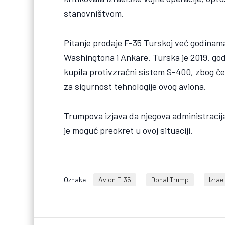
stanovništvom.
Pitanje prodaje F-35 Turskoj već godinama
Washingtona i Ankare. Turska je 2019. god
kupila protivzračni sistem S-400, zbog čeg
za sigurnost tehnologije ovog aviona.
Trumpova izjava da njegova administraci
je moguć preokret u ovoj situaciji.
Oznake:
Avion F-35
Donal Trump
Izrae