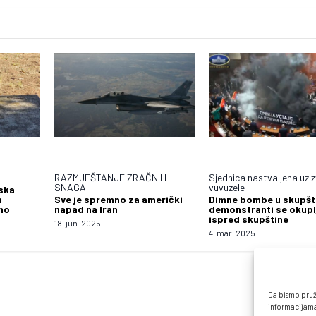
RAZMJEŠTANJE ZRAČNIH
Sjednica nastvaljena uz 
SNAGA
vuvuzele
iska
h
Sve je spremno za američki
Dimne bombe u skupšti
no
napad na Iran
demonstranti se okupl
ispred skupštine
18. jun. 2025.
4. mar. 2025.
Da bismo pruži
informacijama