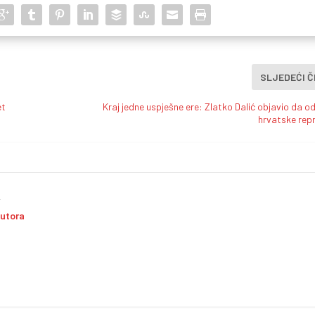
SLJEDEĆI 
et
Kraj jedne uspješne ere: Zlatko Dalić objavio da od
hrvatske repr
i
autora