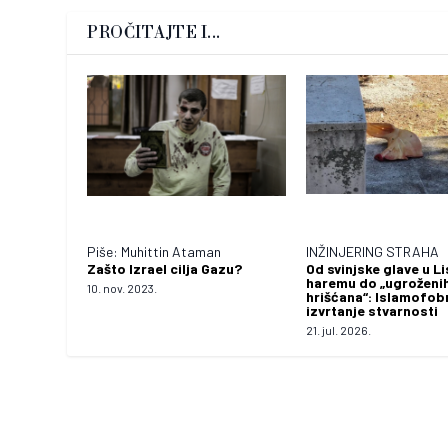
PROČITAJTE I...
Piše: Muhittin Ataman
INŽINJERING STRAHA
Zašto Izrael cilja Gazu?
Od svinjske glave u L
haremu do „ugroženi
10. nov. 2023.
hrišćana“: Islamofob
izvrtanje stvarnosti
21. jul. 2026.