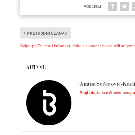
PODIJELI:
PRETHODNI ČLANAK
Svijet po Trumpu i Infantinu: Kako su klaun i tiranin ubili nogom
AUTOR:
Amina Šećerović-Kasl
Pogledajte sve članke ovog 