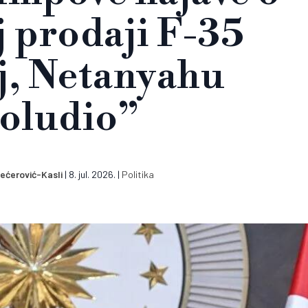
 prodaji F-35
j, Netanyahu
oludio”
ećerović-Kasli
|
8. jul. 2026.
|
Politika