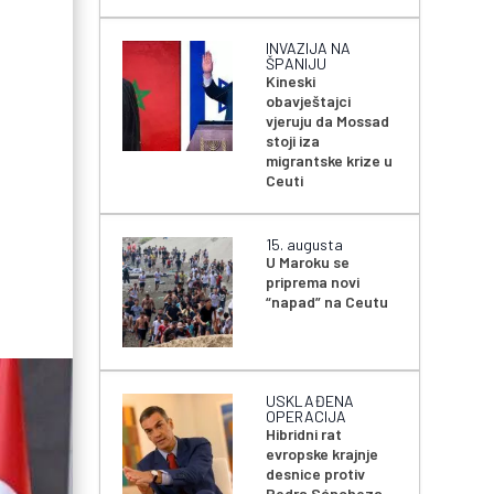
INVAZIJA NA
ŠPANIJU
Kineski
obavještajci
vjeruju da Mossad
stoji iza
migrantske krize u
Ceuti
15. augusta
U Maroku se
priprema novi
“napad” na Ceutu
USKLAĐENA
OPERACIJA
Hibridni rat
evropske krajnje
desnice protiv
Pedra Sáncheza