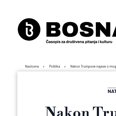
Naslovna
»
Politika
»
Nakon Trumpove najave o moguć
NAT
Nakon Tru