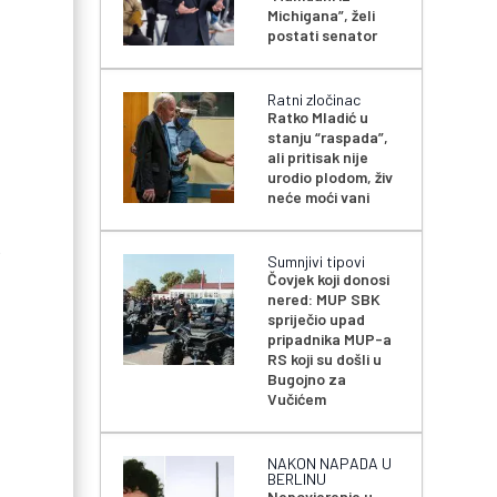
Michigana”, želi
postati senator
Ratni zločinac
Ratko Mladić u
stanju “raspada”,
ali pritisak nije
urodio plodom, živ
neće moći vani
e
Sumnjivi tipovi
Čovjek koji donosi
nered: MUP SBK
spriječio upad
pripadnika MUP-a
RS koji su došli u
Bugojno za
Vučićem
NAKON NAPADA U
BERLINU
Nepovjerenje u