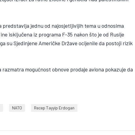
 predstavlja jednu od najosjetljivijih tema u odnosima
ine isključena iz programa F-35 nakon što je od Rusije
a su Sjedinjene Američke Države ocijenile da postoji rizik
ja razmatra mogućnost obnove prodaje aviona pokazuje da
l
NATO
Recep Tayyip Erdogan