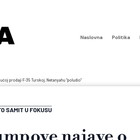
Naslovna
Politika
oj prodaji F-35 Turskoj, Netanyahu “poludio”
O SAMIT U FOKUSU
mpove najave o