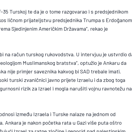
 F-35 Turskoj te da je o tome razgovarao i s predsjednikom
kos ličnom prijateljstvu predsjednika Trumpa s Erdoğanom
prema Sjedinjenim Američkim Državama”, rekao je
žbi na račun turskog rukovodstva. U intervjuu je ustvrdio d
 ideologijom Muslimanskog bratstva”, optužio je Ankaru da
a nije primjer saveznika kakvog bi SAD trebale imati.
ki turski zvaničnici javno prijete Izraelu i da zbog toga
gurnosni rizik za Izrael i mogla narušiti vojnu ravnotežu na
 odnosi između Izraela i Turske nalaze na jednom od
na. Ankara je nakon početka rata u Gazi više puta oštro
užujući Izrael za ratne zločine i genocid nad palestinskim