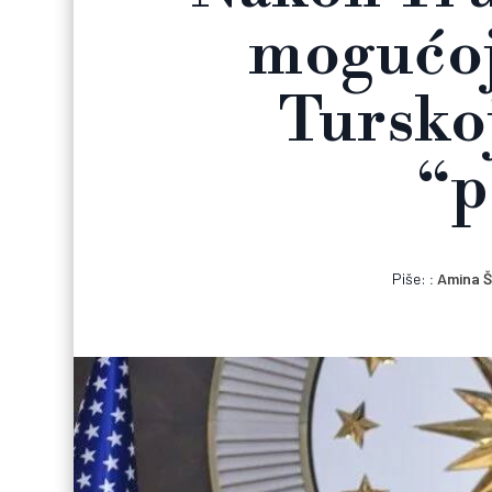
mogućoj
Tursko
“p
Piše:
Amina Š