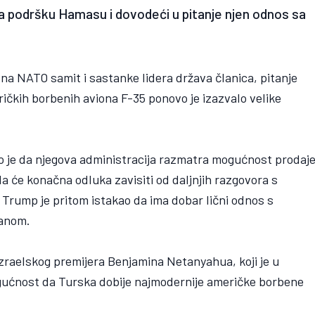
za podršku Hamasu i dovodeći u pitanje njen odnos sa
 na NATO samit i sastanke lidera država članica, pitanje
kih borbenih aviona F-35 ponovo je izazvalo velike
o je da njegova administracija razmatra mogućnost prodaj
a će konačna odluka zavisiti od daljnjih razgovora s
Trump je pritom istakao da ima dobar lični odnos s
anom.
 izraelskog premijera Benjamina Netanyahua, koji je u
gućnost da Turska dobije najmodernije američke borbene