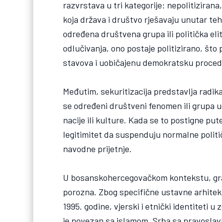
razvrstava u tri kategorije: nepolitizirana,
koja država i društvo rješavaju unutar teh
određena društvena grupa ili politička eli
odlučivanja, ono postaje politizirano, št
stavova i uobičajenu demokratsku proced
Međutim, sekuritizacija predstavlja radika
se određeni društveni fenomen ili grupa u
nacije ili kulture. Kada se to postigne pu
legitimitet da suspenduju normalne polit
navodne prijetnje.
U bosanskohercegovačkom kontekstu, granic
porozna. Zbog specifične ustavne arhite
1995. godine, vjerski i etnički identiteti u
je povezan sa islamom, Srba sa pravoslav