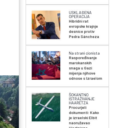
USKLAĐENA
OPERACIJA
Hibridni rat
evropske krajnje
desnice protiv
Pedra Sáncheza
Na strani cionista
Raspoređivanje
marokanskih
snaga u Gazi
mijenja njihove
odnose s Izraelom
ŠOKANTNO
ISTRAŽIVANJE
HAARETZA
Procurjeli
dokumenti: Kako
je izraelski Elbit
naoružavao
Ujedinjene