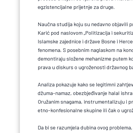
egzistencijalne prijetnje za druge.
Naučna studija koju su nedavno objavili p
Karić pod naslovom „Politizacija i sekuri
Islamske zajednice i države Bosne i Herce
fenomena. S posebnim naglaskom na koncep
demontiraju složene mehanizme putem kojih
prava u diskurs o ugroženosti državnog b
Analiza pokazuje kako se legitimni zahtje
džuma-namaz, obezbjeđivanje halal ishrane
Oružanim snagama, instrumentalizuju i p
etno-konfesionalne skupine ili čak o ugr
Da bi se razumjela dubina ovog problema, 