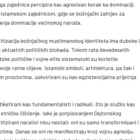
ruga zajednica percipira kao agresivan korak ka dominaciji.
 Islamskom zajednicom, gdje se bošnjački zahtjev za
nja dominacije većinskog naroda.
ritizacija bošnjačkog muslimanskog identiteta ima duboke i
je aktuelnih političkih blokada. Tokom rata devedesetih
ske političke i vojne elite sistematski su koristile
voje ratne ciljeve. Islamski simboli, arhitektura, pa čak i
 prostorima, uokvirivani su kao egzistencijalna prijetnja
etirani kao fundamentalisti i radikali, što je služilo kao
etničko čišćenje. Iako je potpisivanjem Dejtonskog
izirani narativi nisu nestali; oni su samo transformisani i
tima. Danas se oni ne manifestiraju kroz vojnu agresiju,