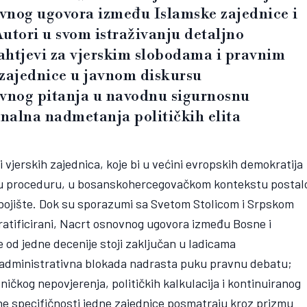
ovnog ugovora između Islamske zajednice i
utori u svom istraživanju detaljno
zahtjevi za vjerskim slobodama i pravnim
 zajednice u javnom diskursu
avnog pitanja u navodnu sigurnosnu
onalna nadmetanja političkih elita
 vjerskih zajednica, koje bi u većini evropskih demokratija
sku proceduru, u bosanskohercegovačkom kontekstu postal
 bojište. Dok su sporazumi sa Svetom Stolicom i Srpskom
atificirani, Nacrt osnovnog ugovora između Bosne i
 od jedne decenije stoji zaključan u ladicama
 administrativna blokada nadrasta puku pravnu debatu;
čkog nepovjerenja, političkih kalkulacija i kontinuiranog
ne specifičnosti jedne zajednice posmatraju kroz prizmu