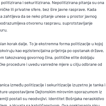
 politizirana i sekuritizirana. Nepolitizirana pitanja su ona
ničke ili privatne sfere, bez šire javne rasprave. Kada
ta zahtijeva da se neko pitanje unese u prostor javnog
o podrazumijeva otvorenu raspravu, suprotstavljanje
uru.
lan korak dalje. To je ekstremna forma politizacije u kojoj
okviruju kao egzistencijalna prijetnja po opstanak države,
tem takozvanog govornog čina, političke elite dobijaju
ičke procedure i uvedu vanredne mjere u cilju odbrane od
a između politizacije i sekuritizacije izuzetno je tanka i
kture uspostavljene Dejtonskim mirovnim sporazumom iz
 zemlji postali su neodvojivi. Identitet Bošnjaka neraskidivo
ljem, a Hrvata sa katoličanstvom. Ova preklapanja nisu