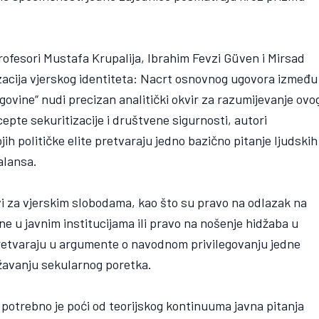
rofesori Mustafa Krupalija, Ibrahim Fevzi Güven i Mirsad
tizacija vjerskog identiteta: Nacrt osnovnog ugovora između
govine“ nudi precizan analitički okvir za razumijevanje ovo
te sekuritizacije i društvene sigurnosti, autori
 političke elite pretvaraju jedno bazično pitanje ljudskih
alansa.
vi za vjerskim slobodama, kao što su pravo na odlazak na
 u javnim institucijama ili pravo na nošenje hidžaba u
retvaraju u argumente o navodnom privilegovanju jedne
ožavanju sekularnog poretka.
potrebno je poći od teorijskog kontinuuma javna pitanja