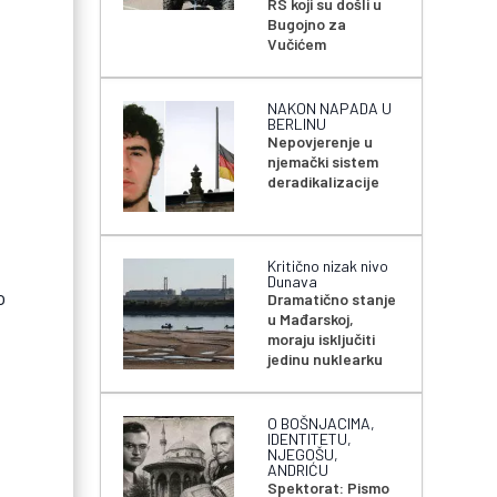
RS koji su došli u
Bugojno za
Vučićem
NAKON NAPADA U
BERLINU
Nepovjerenje u
njemački sistem
deradikalizacije
Kritično nizak nivo
Dunava
o
Dramatično stanje
u Mađarskoj,
moraju isključiti
jedinu nuklearku
O BOŠNJACIMA,
IDENTITETU,
NJEGOŠU,
ANDRIĆU
Spektorat: Pismo