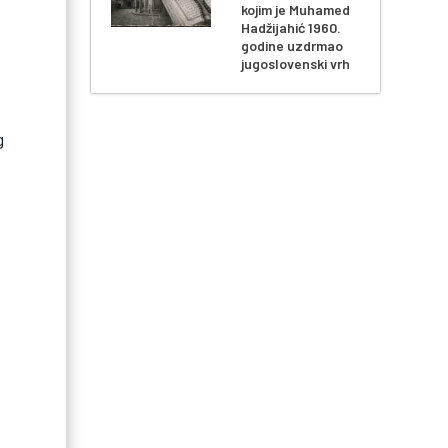
kojim je Muhamed
Hadžijahić 1960.
godine uzdrmao
jugoslovenski vrh
g