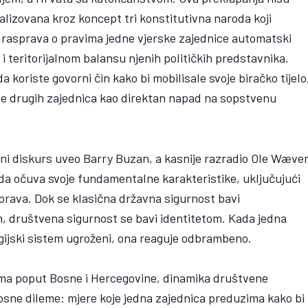
lizovana kroz koncept tri konstitutivna naroda koji
a rasprava o pravima jedne vjerske zajednice automatski
i teritorijalnom balansu njenih političkih predstavnika.
a koriste govorni čin kako bi mobilisale svoje biračko tijelo
eve drugih zajednica kao direktan napad na sopstvenu
čni diskurs uveo Barry Buzan, a kasnije razradio Ole Wæver
da očuva svoje fundamentalne karakteristike, uključujući
čka prava. Dok se klasična državna sigurnost bavi
om, društvena sigurnost se bavi identitetom. Kada jedna
eligijski sistem ugroženi, ona reaguje odbrambeno.
ima poput Bosne i Hercegovine, dinamika društvene
sne dileme: mjere koje jedna zajednica preduzima kako bi