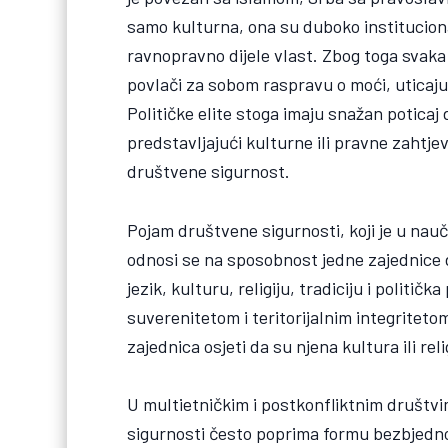
samo kulturna, ona su duboko instituciona
ravnopravno dijele vlast. Zbog toga svak
povlači za sobom raspravu o moći, uticaju 
Političke elite stoga imaju snažan poticaj d
predstavljajući kulturne ili pravne zahtj
društvene sigurnost.
Pojam društvene sigurnosti, koji je u nau
odnosi se na sposobnost jedne zajednice 
jezik, kulturu, religiju, tradiciju i politi
suverenitetom i teritorijalnim integritet
zajednica osjeti da su njena kultura ili r
U multietničkim i postkonfliktnim društv
sigurnosti često poprima formu bezbjedno