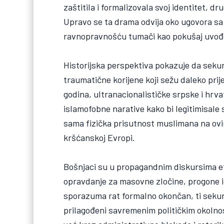
zaštitila i formalizovala svoj identitet, d
Upravo se ta drama odvija oko ugovora sa
ravnopravnošću tumači kao pokušaj uvođe
Historijska perspektiva pokazuje da seku
traumatične korijene koji sežu daleko pri
godina, ultranacionalističke srpske i hrvat
islamofobne narative kako bi legitimisale s
sama fizička prisutnost muslimana na ovim
kršćanskoj Evropi.
Bošnjaci su u propagandnim diskursima etik
opravdanje za masovne zločine, progone i 
sporazuma rat formalno okončan, ti sekurit
prilagođeni savremenim političkim okolnos