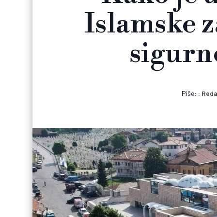
Islamske z
sigurn
Piše:
Reda