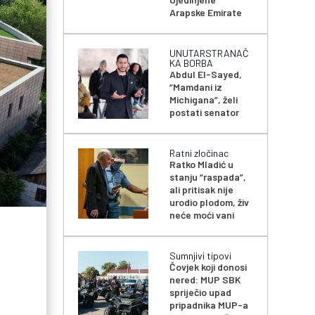
Arapske Emirate
UNUTARSTRANAČ
KA BORBA
Abdul El-Sayed,
“Mamdani iz
Michigana”, želi
postati senator
Ratni zločinac
Ratko Mladić u
stanju “raspada”,
ali pritisak nije
urodio plodom, živ
neće moći vani
Sumnjivi tipovi
Čovjek koji donosi
nered: MUP SBK
spriječio upad
pripadnika MUP-a