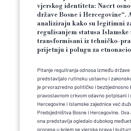
vjerskog identiteta: Nacrt osn
države Bosne i Hercegovine“. A
analiziraju kako su legitimni 
regulisanjem statusa Islamske
transformisani iz tehničko-pr
prijetnju i polugu za etnonaci
Pitanje reguliranja odnosa između države i
predstavljalo rutinsku ustavnu i zakon
je prvorazredno političko i bezbjednosno
pravoslavnom crkvom odavno potpisani i r
Hercegovine i Islamske zajednice već duže
Predsjedništva Bosne i Hercegovine. Ova
ona predstavlja ogledalo dubokog međuetni
procesa u kojem se vjerska prava i kultur