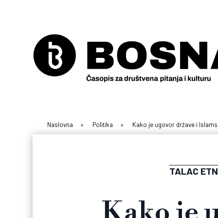
Naslovna
»
Politika
»
Kako je ugovor države i Islam
TALAC ETN
Kako je 