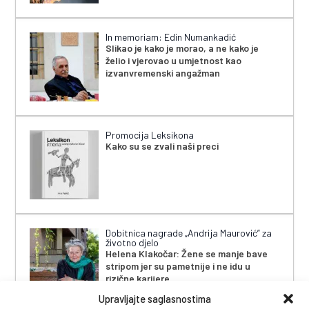
In memoriam: Edin Numankadić
Slikao je kako je morao, a ne kako je
želio i vjerovao u umjetnost kao
izvanvremenski angažman
Promocija Leksikona
Kako su se zvali naši preci
Dobitnica nagrade „Andrija Maurović” za
životno djelo
Helena Klakočar: Žene se manje bave
stripom jer su pametnije i ne idu u
rizične karijere
Upravljajte saglasnostima