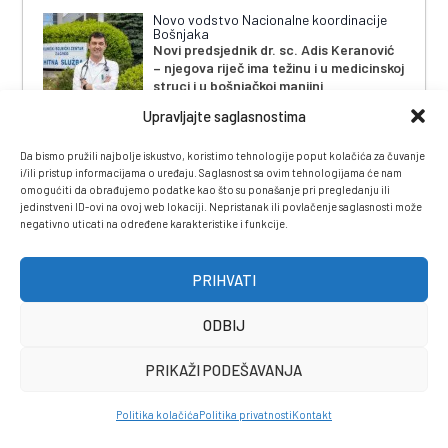
Novo vodstvo Nacionalne koordinacije
Bošnjaka
Novi predsjednik dr. sc. Adis Keranović
– njegova riječ ima težinu i u medicinskoj
struci i u bošnjačkoj manjini
Upravljajte saglasnostima
Da bismo pružili najbolje iskustvo, koristimo tehnologije poput kolačića za čuvanje
i/ili pristup informacijama o uređaju. Saglasnost sa ovim tehnologijama će nam
omogućiti da obrađujemo podatke kao što su ponašanje pri pregledanju ili
jedinstveni ID-ovi na ovoj web lokaciji. Nepristanak ili povlačenje saglasnosti može
negativno uticati na određene karakteristike i funkcije.
IMPRESSUM
|
UVJETI KORIŠTENJA
|
POLITIKA
PRIVATNOSTI
|
KONTAKT
|
ČASOPIS
PRIHVATI
ODBIJ
PRIKAŽI PODEŠAVANJA
Politika kolačića
Politika privatnosti
Kontakt