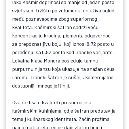
Iako Kašmir doprinosi sa manje od jedan posto
svjetskom tržištu po volumenu, on uživa ugled
među poznavaocima zbog superiornog
kvaliteta. Kašmirski šafran sadrži veću
koncentraciju krocina, pigmenta odgovornog
za prepoznatljivu boju, koji iznosi 8,72 posto u
poređenju sa 6,82 posto kod iranske varijante.
Lokalna klasa Mongra posjeduje tamnu
purpurnu nijansu koja ukazuje na snažan okus
i aromu. Iranski šafran je sušniji, komercijalno
dostupniji i mnogo jeftiniji.
Ova razlika u kvaliteti presudna je u
kašmirskim kuhinjama, gdje šafran predstavlja
temelj kulinarskog identiteta. Začin prožima
najpoznatija jela regije: daje zlatnu boju i