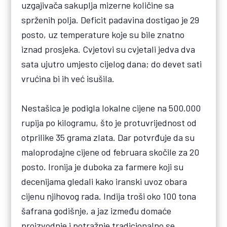
uzgajivača sakuplja mizerne količine sa
sprženih polja. Deficit padavina dostigao je 29
posto, uz temperature koje su bile znatno
iznad prosjeka. Cvjetovi su cvjetali jedva dva
sata ujutro umjesto cijelog dana; do devet sati
vrućina bi ih već isušila.
Nestašica je podigla lokalne cijene na 500.000
rupija po kilogramu, što je protuvrijednost od
otprilike 35 grama zlata. Dar potvrđuje da su
maloprodajne cijene od februara skočile za 20
posto. Ironija je duboka za farmere koji su
decenijama gledali kako iranski uvoz obara
cijenu njihovog rada. Indija troši oko 100 tona
šafrana godišnje, a jaz između domaće
proizvodnje i potražnje tradicionalno se