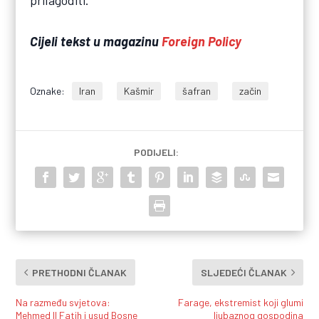
prilagoditi.
Cijeli tekst u magazinu
Foreign Policy
Oznake:
Iran
Kašmir
šafran
začin
PODIJELI:
PRETHODNI ČLANAK
SLJEDEĆI ČLANAK
Na razmeđu svjetova:
Farage, ekstremist koji glumi
Mehmed II Fatih i usud Bosne
ljubaznog gospodina