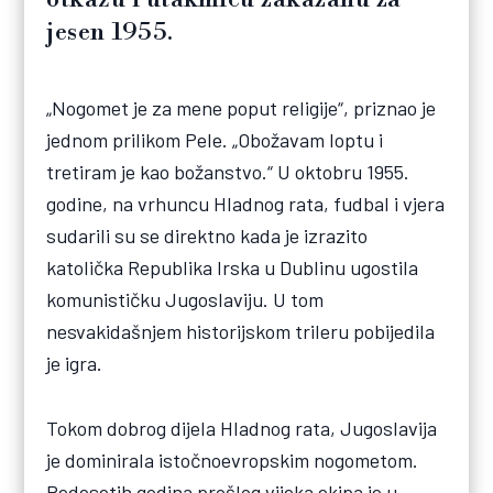
jesen 1955.
„Nogomet je za mene poput religije“, priznao je
jednom prilikom Pele. „Obožavam loptu i
tretiram je kao božanstvo.“ U oktobru 1955.
godine, na vrhuncu Hladnog rata, fudbal i vjera
sudarili su se direktno kada je izrazito
katolička Republika Irska u Dublinu ugostila
komunističku Jugoslaviju. U tom
nesvakidašnjem historijskom trileru pobijedila
je igra.
Tokom dobrog dijela Hladnog rata, Jugoslavija
je dominirala istočnoevropskim nogometom.
Pedesetih godina prošlog vijeka ekipa je u