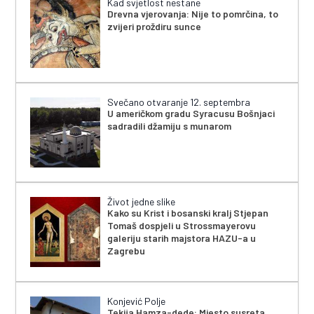
Kad svjetlost nestane
Drevna vjerovanja: Nije to pomrčina, to
zvijeri proždiru sunce
Svečano otvaranje 12. septembra
U američkom gradu Syracusu Bošnjaci
sadradili džamiju s munarom
Život jedne slike
Kako su Krist i bosanski kralj Stjepan
Tomaš dospjeli u Strossmayerovu
galeriju starih majstora HAZU-a u
Zagrebu
Konjević Polje
Tekija Hamza-dede: Mjesto susreta