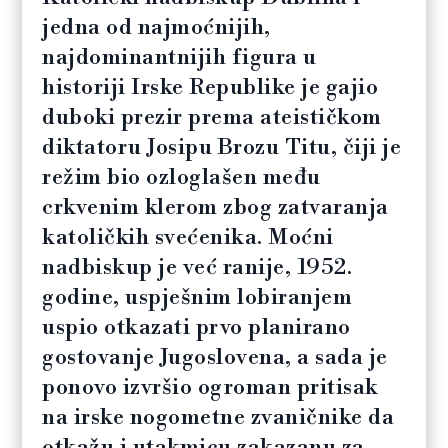
jedna od najmoćnijih,
najdominantnijih figura u
historiji Irske Republike je gajio
duboki prezir prema ateističkom
diktatoru Josipu Brozu Titu, čiji je
režim bio ozloglašen među
crkvenim klerom zbog zatvaranja
katoličkih svećenika. Moćni
nadbiskup je već ranije, 1952.
godine, uspješnim lobiranjem
uspio otkazati prvo planirano
gostovanje Jugoslovena, a sada je
ponovo izvršio ogroman pritisak
na irske nogometne zvaničnike da
otkažu i utakmicu zakazanu za