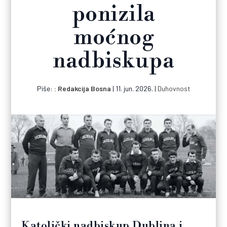
ponizila
moćnog
nadbiskupa
Piše:
Redakcija Bosna
|
11. jun. 2026.
|
Duhovnost
Katolički nadbiskup Dublina i