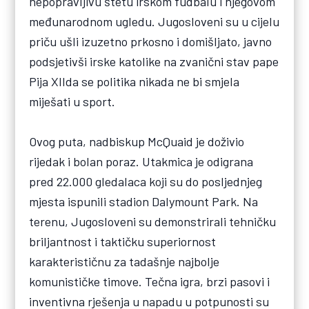
nepopravljivu štetu irskom fudbalu i njegovom
međunarodnom ugledu. Jugosloveni su u cijelu
priču ušli izuzetno prkosno i domišljato, javno
podsjetivši irske katolike na zvanični stav pape
Pija XIIda se politika nikada ne bi smjela
miješati u sport.
Ovog puta, nadbiskup McQuaid je doživio
rijedak i bolan poraz. Utakmica je odigrana
pred 22.000 gledalaca koji su do posljednjeg
mjesta ispunili stadion Dalymount Park. Na
terenu, Jugosloveni su demonstrirali tehničku
briljantnost i taktičku superiornost
karakterističnu za tadašnje najbolje
komunističke timove. Tečna igra, brzi pasovi i
inventivna rješenja u napadu u potpunosti su