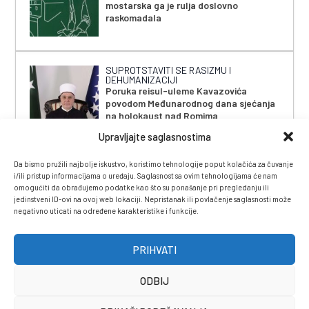
mostarska ga je rulja doslovno
raskomadala
SUPROTSTAVITI SE RASIZMU I
DEHUMANIZACIJI
Poruka reisul-uleme Kavazovića
povodom Međunarodnog dana sjećanja
na holokaust nad Romima
Upravljajte saglasnostima
Da bismo pružili najbolje iskustvo, koristimo tehnologije poput kolačića za čuvanje
i/ili pristup informacijama o uređaju. Saglasnost sa ovim tehnologijama će nam
omogućiti da obrađujemo podatke kao što su ponašanje pri pregledanju ili
jedinstveni ID-ovi na ovoj web lokaciji. Nepristanak ili povlačenje saglasnosti može
negativno uticati na određene karakteristike i funkcije.
IMPRESSUM
|
UVJETI KORIŠTENJA
|
POLITIKA
PRIVATNOSTI
|
KONTAKT
|
ČASOPIS
PRIHVATI
ODBIJ