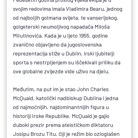
svojim redovima imala Vladimira Bearu, jednog
od najboljih golmana svijeta, te vanserijskog,
golgeterski neumoljivog napadača Miloša
Milutinovića. Kada je u ljeto 1955. godine
zvanično objavljeno da jugoslovenska
reprezentacija stiže u Dublin, irski ljubitelji
sporta s nestrpljenjem su iščekivali priliku da
ove globalne zvijezde vide uživo na djelu.
Međutim, na put im je stao John Charles
McQuaid, katolički nadbiskup Dublina i jedna
od najmoćnijih, najdominantnijih figura u
historiji Irske Republike. McQuaid je gajio
duboki prezir prema ateističkom diktatoru
Josipu Brozu Titu, čiji je režim bio ozloglašen