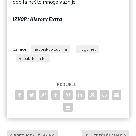
dobila nešto mnogo važnije.
IZVOR: History Extra
Oznake:
nadbiskup Dublina
nogomet
Republika Irska
PODIJELI:
PRETHODNI ČLANAK
SLJEDEĆI ČLANAK