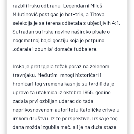
razbili irsku odbranu. Legendarni Miloš
Milutinović postigao je het-trik, a Titova
selekcija je sa terena odšetala s ubjedljivih 4:1.
Sutradan su irske novine naširoko pisale o
nogometnoj bajci gostiju koja je potpuno
„očarala i zbunila“ domaće fudbalere.
Irska je pretrpjela težak poraz na zelenom
travnjaku. Međutim, mnogi historičari i
hroničari tog vremena kasnije su tvrdili da je
upravo ta utakmica iz oktobra 1955. godine
zadala prvi ozbiljan udarac do tada
neprikosnovenom autoritetu Katoličke crkve u
irskom društvu. Iz te perspektive, Irska je tog
dana možda izgubila meč, ali je na duže staze