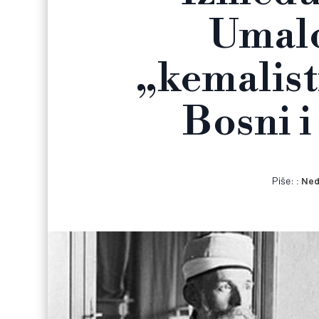
Umalo
„kemalist
Bosni i
Piše:
Ned