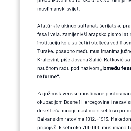
preoblikovale su tursko društvo, usmjeriv
muslimanski svijet.
Atatürk je ukinuo sultanat, šerijatsko pr
fesa i vela, zamijenivši arapsko pismo lati
instituciju koju su četiri stoljeća vodili
Turske, posebno među muslimanima južnosl
Kraljevini, piše Jovana Šaljić-Ratković s
naučnom radu pod nazivom
„Između fesa
reforme“.
Za južnoslavenske muslimane postosmansk
okupacijom Bosne i Hercegovine i nezavis
desetljeća mnogi muslimani selili su pre
Balkanskim ratovima 1912.–1913. Makedonij
pripojivši k sebi oko 700.000 muslimana tu