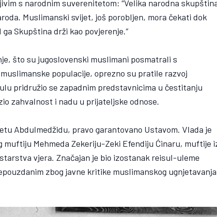
ojivim s narodnim suverenitetom: “Velika narodna skupštin
aroda. Muslimanski svijet, još porobljen, mora čekati dok
d ga Skupština drži kao povjerenje.”
nje, što su jugoslovenski muslimani posmatrali s
 muslimanske populacije, oprezno su pratile razvoj
ulu pridružio se zapadnim predstavnicima u čestitanju
azio zahvalnost i nadu u prijateljske odnose.
sjetu Abdulmedžidu, pravo garantovano Ustavom. Vlada je
g muftiju Mehmeda Zekeriju-Zeki Efendiju Ćinaru, muftije i
starstva vjera. Značajan je bio izostanak reisul-uleme
nepouzdanim zbog javne kritike muslimanskog ugnjetavanja