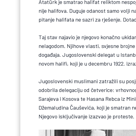
Atatürk je smatrao halifat reliktom nesp
nije halifova. Duguje odanost samo volji n
pitanje halifata ne sazri za rješenje. Dota
Taj stav najavio je njegovo konačno ukida
nelagodom. Njihove vlasti, svjesne brojne
događaja. Jugoslovenski delegat u Istanb
novom halifi, koji je u decembru 1922. izr
Jugoslovenski muslimani zatražili su po
odobrila delegaciju od četverice: vrhovno
Sarajeva i Kosova te Hasana Rebca iz Mini
Džemaludina Čauševića, koji je smatran 
Njegovo isključivanje izazvao je proteste.