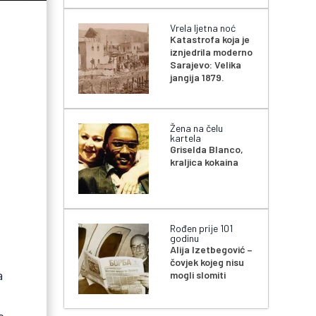
Vrela ljetna noć
Katastrofa koja je
iznjedrila moderno
Sarajevo: Velika
jangija 1879.
Žena na čelu
kartela
Griselda Blanco,
kraljica kokaina
Rođen prije 101
godinu
Alija Izetbegović –
čovjek kojeg nisu
a
mogli slomiti