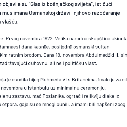
n
objavile su “Glas iz bošnjačkog svijeta”, ističući
h muslimana Osmanskoj državi i njihovo razočaranje
 vlašću.
ade. Prvog novembra 1922. Velika narodna skupština ukinul
damnaest dana kasnije, posljednji osmanski sultan,
skim ratnim brodom. Dana 18. novembra Abdulmedžid II, si
adržavajući duhovnu, ali ne i političku vlast.
a je osudila bijeg Mehmeda VI s Britancima, imalo je za cil
24. novembra u Istanbulu uz minimalnu ceremoniju,
lenu zastavu, mač Poslanika, ogrtač i relikviju dlake iz
o otpora, gdje su se mnogi bunili, a imami bili hapšeni zbog