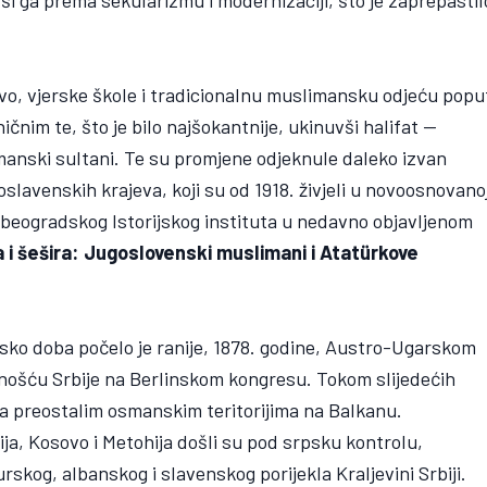
ši ga prema sekularizmu i modernizaciji, što je zaprepastil
avo, vjerske škole i tradicionalnu muslimansku odjeću popu
ničnim te, što je bilo najšokantnije, ukinuvši halifat —
 osmanski sultani. Te su promjene odjeknule daleko izvan
avenskih krajeva, koji su od 1918. živjeli u novoosnovano
a beogradskog Istorijskog instituta u nedavno objavljenom
 i šešira: Jugoslovenski muslimani i Atatürkove
o doba počelo je ranije, 1878. godine, Austro-Ugarskom
nošću Srbije na Berlinskom kongresu. Tokom slijedećih
ma preostalim osmanskim teritorijima na Balkanu.
a, Kosovo i Metohija došli su pod srpsku kontrolu,
rskog, albanskog i slavenskog porijekla Kraljevini Srbiji.