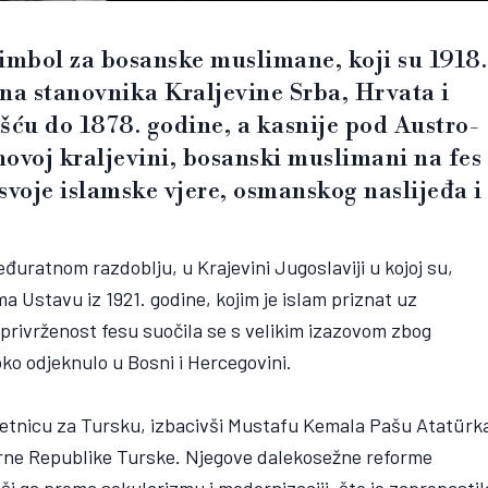
imbol za bosanske muslimane, koji su 1918.
ona stanovnika Kraljevine Srba, Hrvata i
ću do 1878. godine, a kasnije pod Austro-
ovoj kraljevini, bosanski muslimani na fes
 svoje islamske vjere, osmanskog naslijeđa i
đuratnom razdoblju, u Krajevini Jugoslaviji u kojoj su,
a Ustavu iz 1921. godine, kojim je islam priznat uz
a privrženost fesu suočila se s velikim izazovom zbog
ko odjeknulo u Bosni i Hercegovini.
kretnicu za Tursku, izbacivši Mustafu Kemala Pašu Atatürk
erne Republike Turske. Njegove dalekosežne reforme