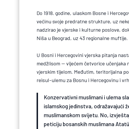
Do 1918. godine, ulaskom Bosne i Hercegov
većinu svoje predratne strukture, uz neke
nadzirao je vjerske i kulturne poslove, do
Niša u Beograd, uz 43 regionalne muftije.
U Bosni i Hercegovini vjerska pitanja nas
medžlisom — vijećem četvorice učenjaka 
vjerskim tijelom. Međutim, teritorijalna p
reisul-ulemu za Bosnu i Hercegovinu i vr
Konzervativni muslimani i ulema sla
islamskog jedinstva, odražavajući ž
muslimanskom svijetu. No, izvještaj
peticiju bosanskih muslimana Atatür