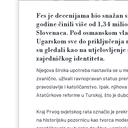
Fes je decenijama bio snažan s
godine činili više od 1,34 mili
Slovenaca. Pod osmanskom vlaš
Ugarskom sve do priključenja n
su gledali kao na utjelovljenje
zajedničkog identiteta.
Njegova široka upotreba nastavila se u me
zvanično, uživali ravnopravan status prem
pravoslavlje i katoličanstvo. Ipak, njihov
Atatürkove reforme u Turskoj, što je dubo
Kraj Prvog svjetskog rata označio je pre
na historijsku pozornicu kao tvorca mod