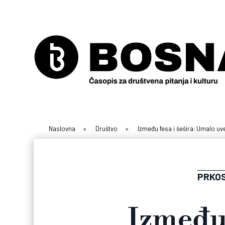
Naslovna
»
Društvo
»
Između fesa i šešira: Umalo uve
PRKOS
Između 