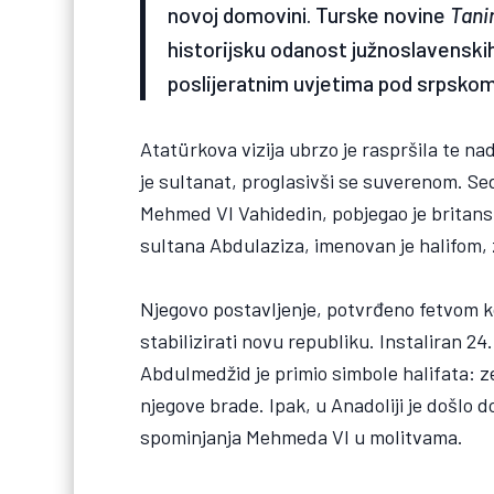
novoj domovini. Turske novine
Tani
historijsku odanost južnoslavenski
poslijeratnim uvjetima pod srpskom
Atatürkova vizija ubrzo je raspršila te n
je sultanat, proglasivši se suverenom. Se
Mehmed VI Vahidedin, pobjegao je britan
sultana Abdulaziza, imenovan je halifom, z
Njegovo postavljenje, potvrđeno fetvom koj
stabilizirati novu republiku. Instaliran 
Abdulmedžid je primio simbole halifata: ze
njegove brade. Ipak, u Anadoliji je došlo d
spominjanja Mehmeda VI u molitvama.