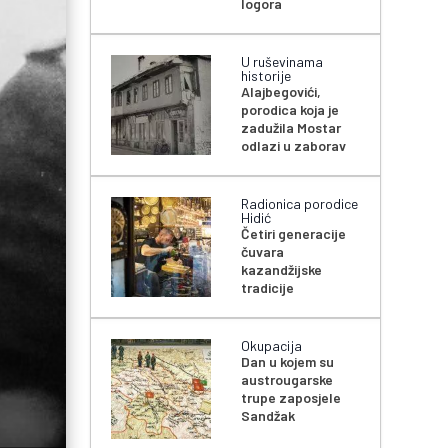
logora
U ruševinama
historije
Alajbegovići,
porodica koja je
zadužila Mostar
odlazi u zaborav
Radionica porodice
Hidić
Četiri generacije
čuvara
kazandžijske
tradicije
Okupacija
Dan u kojem su
austrougarske
trupe zaposjele
Sandžak