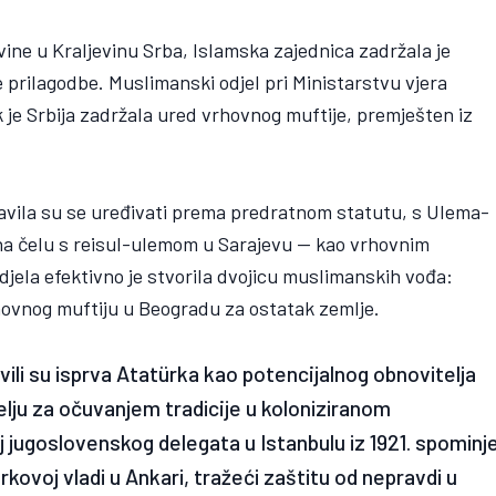
ine u Kraljevinu Srba, Islamska zajednica zadržala je
 prilagodbe. Muslimanski odjel pri Ministarstvu vjera
k je Srbija zadržala ured vrhovnog muftije, premješten iz
tavila su se uređivati prema predratnom statutu, s Ulema-
na čelu s reisul-ulemom u Sarajevu — kao vrhovnim
odjela efektivno je stvorila dvojicu muslimanskih vođa:
hovnog muftiju u Beogradu za ostatak zemlje.
vili su isprva Atatürka kao potencijalnog obnovitelja
elju za očuvanjem tradicije u koloniziranom
 jugoslovenskog delegata u Istanbulu iz 1921. spominj
kovoj vladi u Ankari, tražeći zaštitu od nepravdi u