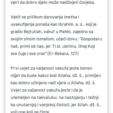
vjeri da dobro djelo može nadživjeti čovjeka.
Vakif se prilikom darovanja imetka i
uvakufljenja ponaša kao Ibrahim, a. s., koji je
gradio Bejtullah, vakuf u Mekki, zajedno sa
svojim sinom Ismailom, učeći dovu: “Gospodaru
naš, primi od nas, jer Ti si, uistinu, Onaj Koji
sve čuje i sve zna!” (El-Bekara, 127)
Prvi uvjet za valjanost vakufa jeste iskren
nijjet da bude kabul kod Allaha, dž. š., primljen
kao dobro učinjeno radi vjere u Allaha, dž. š.
Uvjet za valjanost vakufa jeste i da je
utemeljen na takvaluku; na nastojanju i težnji
ka unutarnjoj i vanjskoj čistoći, jer Allah, dž. š.,
voli one koji se čiste.