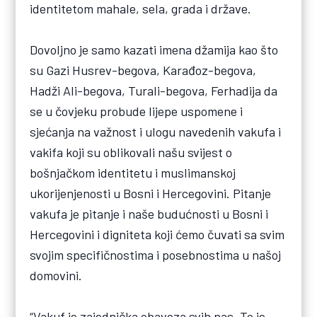
identitetom mahale, sela, grada i države.
Dovoljno je samo kazati imena džamija kao što
su Gazi Husrev-begova, Karađoz-begova,
Hadži Ali-begova, Turali-begova, Ferhadija da
se u čovjeku probude lijepe uspomene i
sjećanja na važnost i ulogu navedenih vakufa i
vakifa koji su oblikovali našu svijest o
bošnjačkom identitetu i muslimanskoj
ukorijenjenosti u Bosni i Hercegovini. Pitanje
vakufa je pitanje i naše budućnosti u Bosni i
Hercegovini i digniteta koji ćemo čuvati sa svim
svojim specifičnostima i posebnostima u našoj
domovini.
“Vakuf je zajednička obaveza svih nas. To je