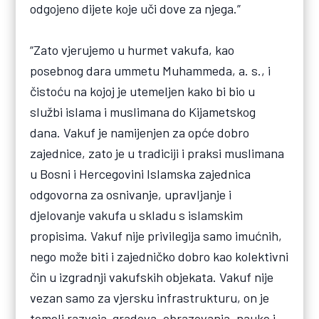
odgojeno dijete koje uči dove za njega.”
“Zato vjerujemo u hurmet vakufa, kao
posebnog dara ummetu Muhammeda, a. s., i
čistoću na kojoj je utemeljen kako bi bio u
službi islama i muslimana do Kijametskog
dana. Vakuf je namijenjen za opće dobro
zajednice, zato je u tradiciji i praksi muslimana
u Bosni i Hercegovini Islamska zajednica
odgovorna za osnivanje, upravljanje i
djelovanje vakufa u skladu s islamskim
propisima. Vakuf nije privilegija samo imućnih,
nego može biti i zajedničko dobro kao kolektivni
čin u izgradnji vakufskih objekata. Vakuf nije
vezan samo za vjersku infrastrukturu, on je
temelj razvoja gradova, obrazovanja, nauke i