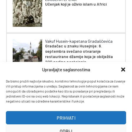
Učenjak koji je oživio islam u Africi
Vakuf Husein-kapetana Gradaščevića
Gradačac u znaku Husejnije: 6.
septembra svečano otvaranje
restaurirane džamije koja je obilježila
200 godina postojanja
Upravljajte saglasnostima
Da bismo pružili najbolje iskustvo, koristimo tehnologije poput kolačića za čuvanje
i/ili pristup informacijama o uređaju. Saglasnost sa ovim tehnologijama će nam
omogućiti da obrađujemo podatke kao što su ponašanje pri pregledanju ili
jedinstveni ID-ovi na ovoj web lokaciji. Nepristanak ili povlačenje saglasnosti može
negativno uticati na određene karakteristike i funkcije.
IMPRESSUM
|
UVJETI KORIŠTENJA
|
POLITIKA
PRIVATNOSTI
|
KONTAKT
|
ČASOPIS
PRIHVATI
ODBIJ