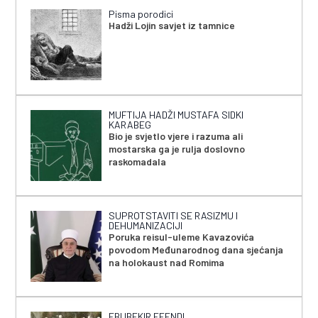
Pisma porodici
Hadži Lojin savjet iz tamnice
MUFTIJA HADŽI MUSTAFA SIDKI
KARABEG
Bio je svjetlo vjere i razuma ali
mostarska ga je rulja doslovno
raskomadala
SUPROTSTAVITI SE RASIZMU I
DEHUMANIZACIJI
Poruka reisul-uleme Kavazovića
povodom Međunarodnog dana sjećanja
na holokaust nad Romima
EBUBEKIR EFENDI