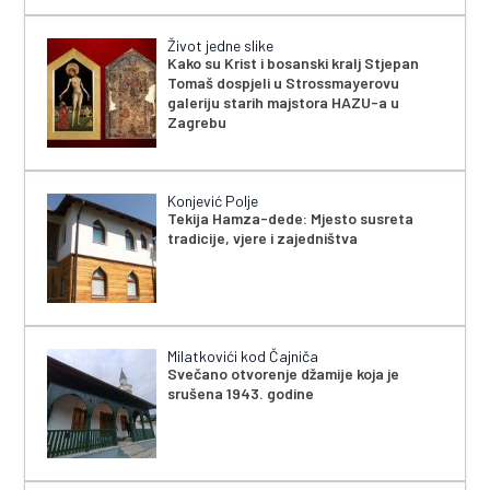
Život jedne slike
Kako su Krist i bosanski kralj Stjepan
Tomaš dospjeli u Strossmayerovu
galeriju starih majstora HAZU-a u
Zagrebu
Konjević Polje
Tekija Hamza-dede: Mjesto susreta
tradicije, vjere i zajedništva
Milatkovići kod Čajniča
Svečano otvorenje džamije koja je
srušena 1943. godine