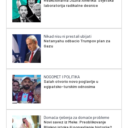
Reakcionarna Južna Amerika: Svjetska
laboratorija radikalne desnice
Nikad nisu ni prestali ubijati
Netanyahu odbacio Trumpov plan za
Gazu
NOGOMET I POLITIKA
Salah otvorio novo poglavlje u
egipatsko-turskim odnosima
Domaća rješenja za domaće probleme
Novi savez iz Meke: Preoblikovanje
Bliskog istoka ili ponavljanje historije?