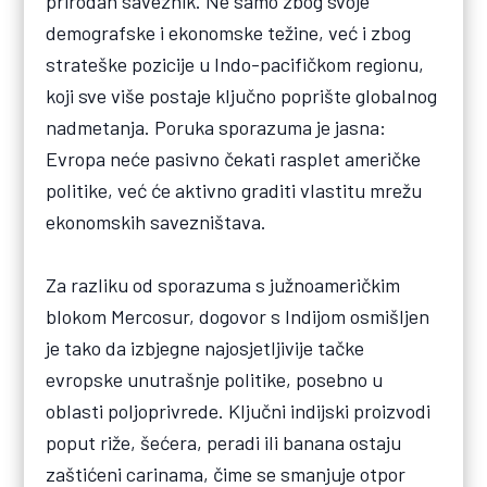
prirodan saveznik. Ne samo zbog svoje
demografske i ekonomske težine, već i zbog
strateške pozicije u Indo-pacifičkom regionu,
koji sve više postaje ključno poprište globalnog
nadmetanja. Poruka sporazuma je jasna:
Evropa neće pasivno čekati rasplet američke
politike, već će aktivno graditi vlastitu mrežu
ekonomskih savezništava.
Za razliku od sporazuma s južnoameričkim
blokom Mercosur, dogovor s Indijom osmišljen
je tako da izbjegne najosjetljivije tačke
evropske unutrašnje politike, posebno u
oblasti poljoprivrede. Ključni indijski proizvodi
poput riže, šećera, peradi ili banana ostaju
zaštićeni carinama, čime se smanjuje otpor