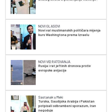
NOVI GLASOVI
Novi val muslimanskih političara mijenja
kurs Washingtona prema Izraelu
NOVI VID RATOVANJA
Rusija i rat jeftinih dronova protiv
evropske avijacije
Sastanak u Meki
Turska, Saudijska Arabija i Pakistan
potpisali odbrambeni sporazum, Iran
negoduje