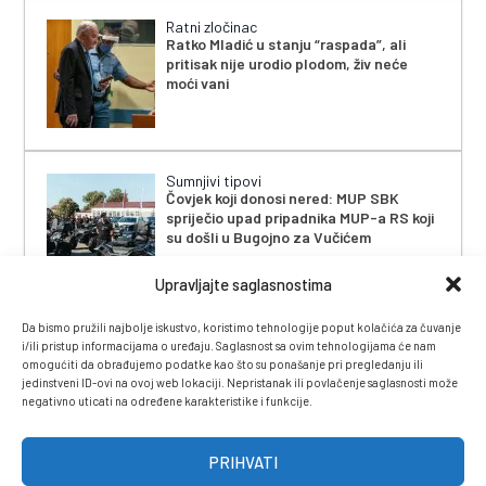
Ratni zločinac
Ratko Mladić u stanju “raspada”, ali
pritisak nije urodio plodom, živ neće
moći vani
Sumnjivi tipovi
Čovjek koji donosi nered: MUP SBK
spriječio upad pripadnika MUP-a RS koji
su došli u Bugojno za Vučićem
Upravljajte saglasnostima
Da bismo pružili najbolje iskustvo, koristimo tehnologije poput kolačića za čuvanje
i/ili pristup informacijama o uređaju. Saglasnost sa ovim tehnologijama će nam
omogućiti da obrađujemo podatke kao što su ponašanje pri pregledanju ili
jedinstveni ID-ovi na ovoj web lokaciji. Nepristanak ili povlačenje saglasnosti može
negativno uticati na određene karakteristike i funkcije.
IMPRESSUM
|
UVJETI KORIŠTENJA
|
POLITIKA
PRIVATNOSTI
|
KONTAKT
|
ČASOPIS
PRIHVATI