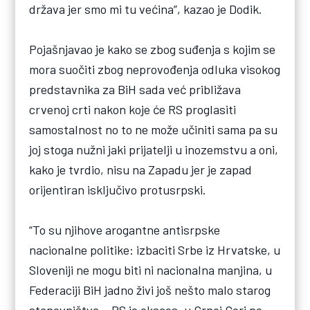
država jer smo mi tu većina”, kazao je Dodik.
Pojašnjavao je kako se zbog suđenja s kojim se
mora suočiti zbog neprovođenja odluka visokog
predstavnika za BiH sada već približava
crvenoj crti nakon koje će RS proglasiti
samostalnost no to ne može učiniti sama pa su
joj stoga nužni jaki prijatelji u inozemstvu a oni,
kako je tvrdio, nisu na Zapadu jer je zapad
orijentiran isključivo protusrpski.
“To su njihove arogantne antisrpske
nacionalne politike: izbaciti Srbe iz Hrvatske, u
Sloveniji ne mogu biti ni nacionalna manjina, u
Federaciji BiH jadno živi još nešto malo starog
stanovništva… RS je eksces, u Crnoj Gori ne