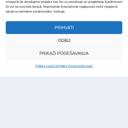
omogućiti da obrađujemo podatke kao što su ponašanje pri pregledanju ili jedinstveni
ID-ovi na ovoj web lokaciji. Nepristanak ili povlačenje saglasnosti može negativno
uticati na određene karakteristike i funkcije.
PRIHVATI
ODBIJ
U intervjuu za Sputnik:
PRIKAŽI PODEŠAVANJA
Dodik otvoreno zagovara
uspostavu velike Srbije
Politika kolačića
Politika privatnosti
Kontakt
BOSNA.hr
|
29. okt. 2023.