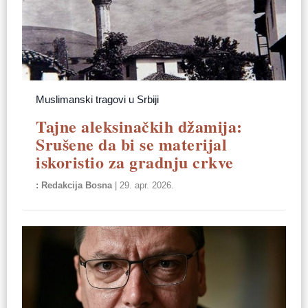
Muslimanski tragovi u Srbiji
Tajne aleksinačkih džamija:
Srušene da bi se materijal
iskoristio za gradnju crkve
Redakcija Bosna
|
29. apr. 2026.