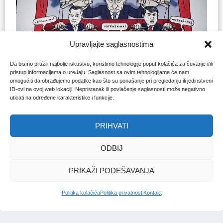
Upravljajte saglasnostima
Da bismo pružili najbolje iskustvo, koristimo tehnologije poput kolačića za čuvanje i/ili
pristup informacijama o uređaju. Saglasnost sa ovim tehnologijama će nam
omogućiti da obrađujemo podatke kao što su ponašanje pri pregledanju ili jedinstveni
ID-ovi na ovoj web lokaciji. Nepristanak ili povlačenje saglasnosti može negativno
uticati na određene karakteristike i funkcije.
Kampovi u Srbiji
Leglo zla: Obavještajna služba
PRIHVATI
Estonije tvrdi da je 150 osoba
prošlo vojnu obuku u ruskom
ODBIJ
kampu u blizini granice Bosne i
Hercegovine
PRIKAŽI PODEŠAVANJA
Redakcija Bosna
|
17. feb. 2026.
Politika kolačića
Politika privatnosti
Kontakt