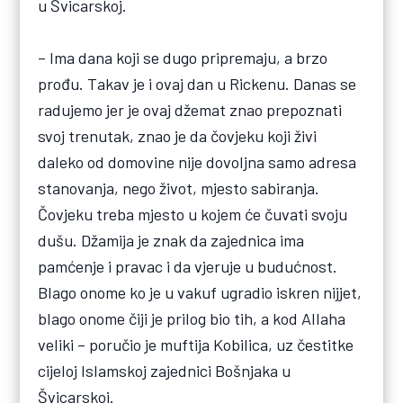
u Švicarskoj.
– Ima dana koji se dugo pripremaju, a brzo
prođu. Takav je i ovaj dan u Rickenu. Danas se
radujemo jer je ovaj džemat znao prepoznati
svoj trenutak, znao je da čovjeku koji živi
daleko od domovine nije dovoljna samo adresa
stanovanja, nego život, mjesto sabiranja.
Čovjeku treba mjesto u kojem će čuvati svoju
dušu. Džamija je znak da zajednica ima
pamćenje i pravac i da vjeruje u budućnost.
Blago onome ko je u vakuf ugradio iskren nijjet,
blago onome čiji je prilog bio tih, a kod Allaha
veliki – poručio je muftija Kobilica, uz čestitke
cijeloj Islamskoj zajednici Bošnjaka u
Švicarskoj.