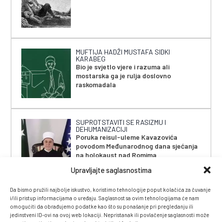
MUFTIJA HADŽI MUSTAFA SIDKI
KARABEG
Bio je svjetlo vjere i razuma ali
mostarska ga je rulja doslovno
raskomadala
SUPROTSTAVITI SE RASIZMU I
DEHUMANIZACIJI
Poruka reisul-uleme Kavazovića
povodom Međunarodnog dana sjećanja
na holokaust nad Romima
Upravljajte saglasnostima
Da bismo pružili najbolje iskustvo, koristimo tehnologije poput kolačića za čuvanje
i/ili pristup informacijama o uređaju. Saglasnost sa ovim tehnologijama će nam
omogućiti da obrađujemo podatke kao što su ponašanje pri pregledanju ili
jedinstveni ID-ovi na ovoj web lokaciji. Nepristanak ili povlačenje saglasnosti može