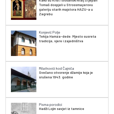
Kako su Krist i bosanski kralj Stjepan
Tomaš dospjeli u Strossmayerovu
galeriju starih majstora HAZU-a u
Zagrebu
Konjević Polje
Tekija Hamza-dede: Mjesto susreta
tradicije, vjere i zajedništva
Milatkovići kod Čajniča
Svečano otvorenje džamije koja je
srušena 1943. godine
Pisma porodici
Hadži Lojin savjet iz tamnice