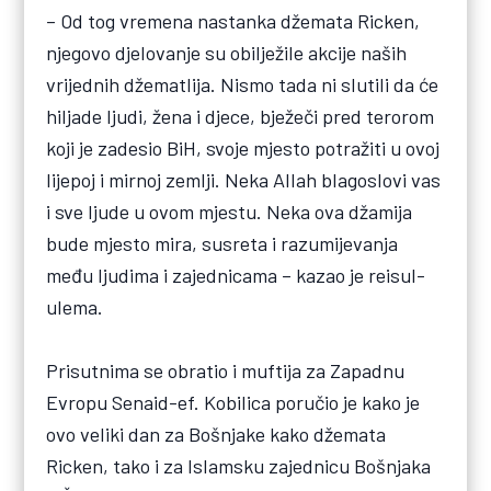
– Od tog vremena nastanka džemata Ricken,
njegovo djelovanje su obilježile akcije naših
vrijednih džematlija. Nismo tada ni slutili da će
hiljade ljudi, žena i djece, bježeči pred terorom
koji je zadesio BiH, svoje mjesto potražiti u ovoj
lijepoj i mirnoj zemlji. Neka Allah blagoslovi vas
i sve ljude u ovom mjestu. Neka ova džamija
bude mjesto mira, susreta i razumijevanja
među ljudima i zajednicama – kazao je reisul-
ulema.
Prisutnima se obratio i muftija za Zapadnu
Evropu Senaid-ef. Kobilica poručio je kako je
ovo veliki dan za Bošnjake kako džemata
Ricken, tako i za Islamsku zajednicu Bošnjaka