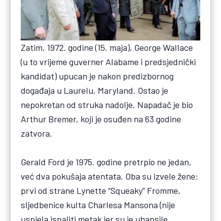
Zatim, 1972. godine (15. maja), George Wallace
(u to vrijeme guverner Alabame i predsjednički
kandidat) upucan je nakon predizbornog
događaja u Laurelu, Maryland. Ostao je
nepokretan od struka nadolje. Napadač je bio
Arthur Bremer, koji je osuđen na 63 godine
zatvora.
Gerald Ford je 1975. godine pretrpio ne jedan,
već dva pokušaja atentata. Oba su izvele žene:
prvi od strane Lynette “Squeaky” Fromme,
sljedbenice kulta Charlesa Mansona (nije
uspjela ispaliti metak jer su je uhapsile