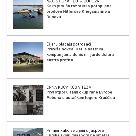
NACISTIČKA FLOTA DUHOVA
Kako je suša razotkrila potopljene
brodove Hitlerove Kriegsmarine u
Dunavu
Cijenu plaćaju potrošači
Previše novca: Rat je naftnim
kompanijama donio milijarde dolara
ekstra profita
CRNA KUĆA KOD VITEZA
Prvi otpor u tami okupirane Evrope:
Pobuna u ustaškom logoru Kruščica
Primjer kako se cijeni dijaspora
Turska svoju dijasporu ne smatra