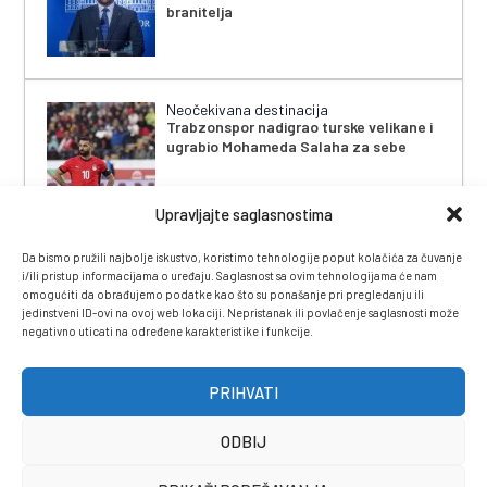
branitelja
Neočekivana destinacija
Trabzonspor nadigrao turske velikane i
ugrabio Mohameda Salaha za sebe
Upravljajte saglasnostima
Da bismo pružili najbolje iskustvo, koristimo tehnologije poput kolačića za čuvanje
i/ili pristup informacijama o uređaju. Saglasnost sa ovim tehnologijama će nam
omogućiti da obrađujemo podatke kao što su ponašanje pri pregledanju ili
jedinstveni ID-ovi na ovoj web lokaciji. Nepristanak ili povlačenje saglasnosti može
negativno uticati na određene karakteristike i funkcije.
IMPRESSUM
|
UVJETI KORIŠTENJA
|
POLITIKA
PRIVATNOSTI
|
KONTAKT
|
ČASOPIS
PRIHVATI
ODBIJ