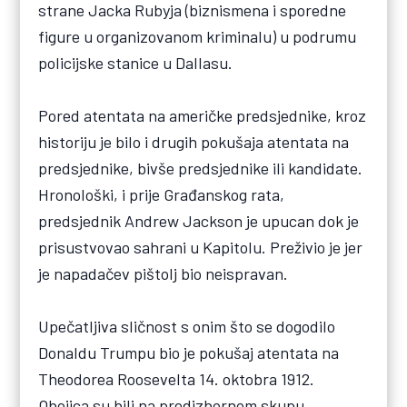
strane Jacka Rubyja (biznismena i sporedne
figure u organizovanom kriminalu) u podrumu
policijske stanice u Dallasu.
Pored atentata na američke predsjednike, kroz
historiju je bilo i drugih pokušaja atentata na
predsjednike, bivše predsjednike ili kandidate.
Hronološki, i prije Građanskog rata,
predsjednik Andrew Jackson je upucan dok je
prisustvovao sahrani u Kapitolu. Preživio je jer
je napadačev pištolj bio neispravan.
Upečatljiva sličnost s onim što se dogodilo
Donaldu Trumpu bio je pokušaj atentata na
Theodorea Roosevelta 14. oktobra 1912.
Obojica su bili na predizbornom skupu