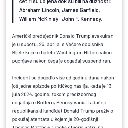
četiri su ubijena dok su bili na dužnosti:
Abraham Lincoln, James Garfield,
William McKinley i John F. Kennedy.
Američki predsjednik Donald Trump evakuiran
je u subotu, 26. aprila, s Večere dopisnika
Bijele kuće u hotelu Washington Hilton nakon
pucnjave nakon čega je događaj suspendiran.
Incident se dogodio više od godinu dana nakon
još jedne epizode političkog nasilja, kada je 13.
jula 2024. godine, tokom predizbornog
događaja u Butleru, Pennsylvania, tadašnji
republikanski kandidat Donald Trump preživio
pokušaj atentata u kojem je 20-godišnji
Thomas Matthew Crooks otvorio vatru na