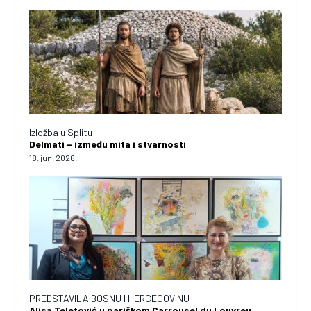
Izložba u Splitu
Delmati – između mita i stvarnosti
18. jun. 2026.
PREDSTAVILA BOSNU I HERCEGOVINU
Alisa Teletović u pariškom Carrousel du Louvreu