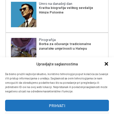
Umro na današnji dan
Kratka biografija velikog sevdalije
Himze Polovine
Pirografija
Borba za očuvanje tradicionalne
zanatske umjetnosti u Halepu
Upravljajte saglasnostima
Da bismo pružili najbolje iskustvo, koristimo tehnologije poput kolačića za čuvanje
i/ili pristup informacijama o uređaju. Saglasnost sa ovim tehnologijama će nam
omogućiti da obrađujemo podatke kao što su ponašanje pri pregledanju ili
jedinstveni ID-ovi na ovoj web lokaciji. Nepristanak ili povlačenje saglasnosti može
negativno uticati na određene karakteristike i funkcije.
IMPRESSUM
|
UVJETI KORIŠTENJA
|
POLITIKA
PRIVATNOSTI
|
KONTAKT
|
ČASOPIS
PRIHVATI