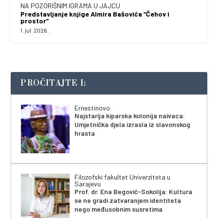
NA POZORIŠNIM IGRAMA U JAJCU
Predstavljanje knjige Almira Bašovića “Čehov i
prostor”
1. jul. 2026.
PROČITAJTE I:
Ernestinovo
Najstarija kiparska kolonija naivaca:
Umjetnička djela izrasla iz slavonskog
hrasta
Filozofski fakultet Univerziteta u
Sarajevu
Prof. dr. Ena Begović-Sokolija: Kultura
se ne gradi zatvaranjem identiteta
nego međusobnim susretima