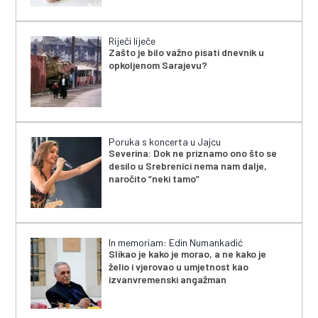
Riječi liječe
Zašto je bilo važno pisati dnevnik u
opkoljenom Sarajevu?
Poruka s koncerta u Jajcu
Severina: Dok ne priznamo ono što se
desilo u Srebrenici nema nam dalje,
naročito “neki tamo”
In memoriam: Edin Numankadić
Slikao je kako je morao, a ne kako je
želio i vjerovao u umjetnost kao
izvanvremenski angažman