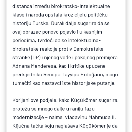
distanca između birokratsko-intelektualne
klase i naroda opstala kroz cijelu političku
historiju Turske. Duralı dalje sugerira da se
ovaj obrazac ponovo pojavio i u kasnijim
periodima, tvrdeći da se intelektualno-
birokratske reakcije protiv Demokratske
stranke (DP) i njenog vođe i pokojnog premijera
Adnana Menderesa, kao i kritike upućene
predsjedniku Recepu Tayyipu Erdoğanu, mogu
tumačiti kao nastavci iste historijske putanje.
Korijeni ove podjele, kako Küçükömer sugerira,
protežu se mnogo dalje u raniju fazu
modernizacije – naime, vladavinu Mahmuda II.
Ključna tačka koju naglašava Küçükömer je da