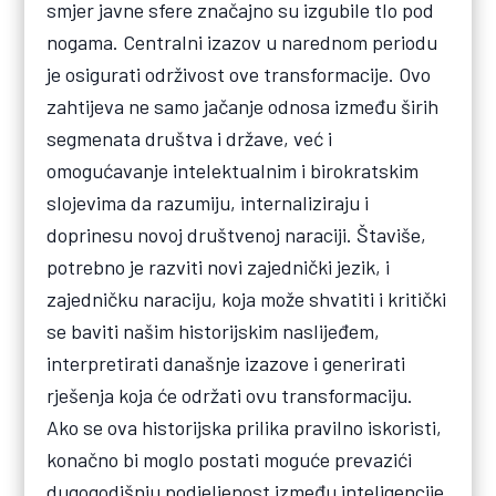
smjer javne sfere značajno su izgubile tlo pod
nogama. Centralni izazov u narednom periodu
je osigurati održivost ove transformacije. Ovo
zahtijeva ne samo jačanje odnosa između širih
segmenata društva i države, već i
omogućavanje intelektualnim i birokratskim
slojevima da razumiju, internaliziraju i
doprinesu novoj društvenoj naraciji. Štaviše,
potrebno je razviti novi zajednički jezik, i
zajedničku naraciju, koja može shvatiti i kritički
se baviti našim historijskim naslijeđem,
interpretirati današnje izazove i generirati
rješenja koja će održati ovu transformaciju.
Ako se ova historijska prilika pravilno iskoristi,
konačno bi moglo postati moguće prevazići
dugogodišnju podjeljenost između inteligencije