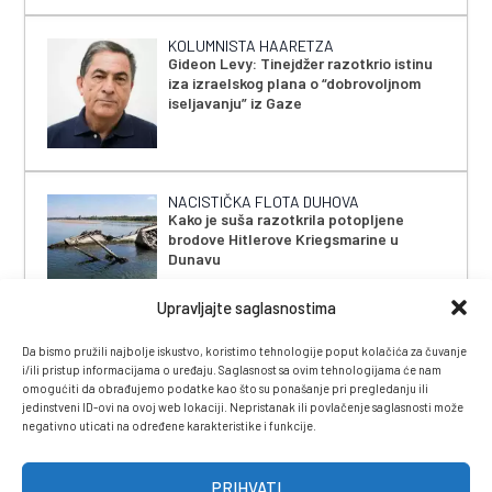
KOLUMNISTA HAARETZA
Gideon Levy: Tinejdžer razotkrio istinu
iza izraelskog plana o “dobrovoljnom
iseljavanju” iz Gaze
NACISTIČKA FLOTA DUHOVA
Kako je suša razotkrila potopljene
brodove Hitlerove Kriegsmarine u
Dunavu
Upravljajte saglasnostima
Da bismo pružili najbolje iskustvo, koristimo tehnologije poput kolačića za čuvanje
i/ili pristup informacijama o uređaju. Saglasnost sa ovim tehnologijama će nam
omogućiti da obrađujemo podatke kao što su ponašanje pri pregledanju ili
jedinstveni ID-ovi na ovoj web lokaciji. Nepristanak ili povlačenje saglasnosti može
negativno uticati na određene karakteristike i funkcije.
IMPRESSUM
|
UVJETI KORIŠTENJA
|
POLITIKA
PRIVATNOSTI
|
KONTAKT
|
ČASOPIS
PRIHVATI