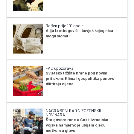
Rođen prije 101 godinu
Alija Izetbegović – čovjek kojeg nisu
mogli slomiti
FAO upozorava
Svjetsko tržište hrane pod novim
pritiskom: Klima i geopolitika ponovo
diktiraju cijene
NAGRAĐENI RAD NIZOZEMSKIH
NOVINARA
Šta govore rane u Gazi: Izraelska
vojska namjerno je ubijala djecu
metkom u glavu