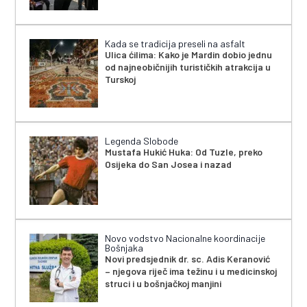
Kada se tradicija preseli na asfalt
Ulica ćilima: Kako je Mardin dobio jednu
od najneobičnijih turističkih atrakcija u
Turskoj
Legenda Slobode
Mustafa Hukić Huka: Od Tuzle, preko
Osijeka do San Josea i nazad
Novo vodstvo Nacionalne koordinacije
Bošnjaka
Novi predsjednik dr. sc. Adis Keranović
– njegova riječ ima težinu i u medicinskoj
struci i u bošnjačkoj manjini