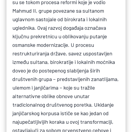
su se tokom procesa reformi koje je vodio
Mahmud II, grupe povezane sa sultanom
uglavnom sastojale od birokrata i lokalnih
uglednika. Ovaj razvoj događaja označava
ključnu prekretnicu u oblikovanju putanje
osmanske modernizacije. U procesu
restrukturiranja države, savez uspostavljen
između sultana, birokratije i lokalnih moćnika
doveo je do postepenog slabljenja širih
društvenih grupa – predstavljenih zanatlijama,
ulemom i janjičarima – koje su tražile
alternativne oblike obnove unutar
tradicionalnog društvenog poretka. Ukidanje
janjičarskog korpusa ističe se kao jedan od
najupečatljivijih koraka u ovoj transformaciji,
ostavljajući za sobom prvenstveno cehove i