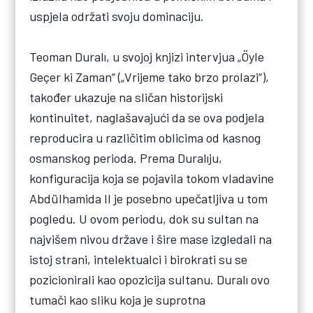
uspjela održati svoju dominaciju.
Teoman Duralı, u svojoj knjizi intervjua „Öyle
Geçer ki Zaman“ („Vrijeme tako brzo prolazi“),
također ukazuje na sličan historijski
kontinuitet, naglašavajući da se ova podjela
reproducira u različitim oblicima od kasnog
osmanskog perioda. Prema Duralıju,
konfiguracija koja se pojavila tokom vladavine
Abdülhamida II je posebno upečatljiva u tom
pogledu. U ovom periodu, dok su sultan na
najvišem nivou države i šire mase izgledali na
istoj strani, intelektualci i birokrati su se
pozicionirali kao opozicija sultanu. Duralı ovo
tumači kao sliku koja je suprotna