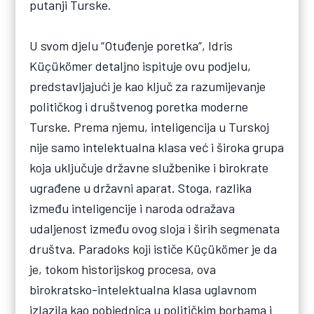
putanji Turske.
U svom djelu “Otuđenje poretka”, Idris
Küçükömer detaljno ispituje ovu podjelu,
predstavljajući je kao ključ za razumijevanje
političkog i društvenog poretka moderne
Turske. Prema njemu, inteligencija u Turskoj
nije samo intelektualna klasa već i široka grupa
koja uključuje državne službenike i birokrate
ugrađene u državni aparat. Stoga, razlika
između inteligencije i naroda odražava
udaljenost između ovog sloja i širih segmenata
društva. Paradoks koji ističe Küçükömer je da
je, tokom historijskog procesa, ova
birokratsko-intelektualna klasa uglavnom
izlazila kao pobjednica u političkim borbama i