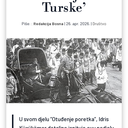
Turske’
Piše:
Redakcija Bosna
|
26. apr. 2026.
|
Društvo
U svom djelu “Otuđenje poretka”, Idris
Küçükömer detaljno ispituje ovu podjelu,