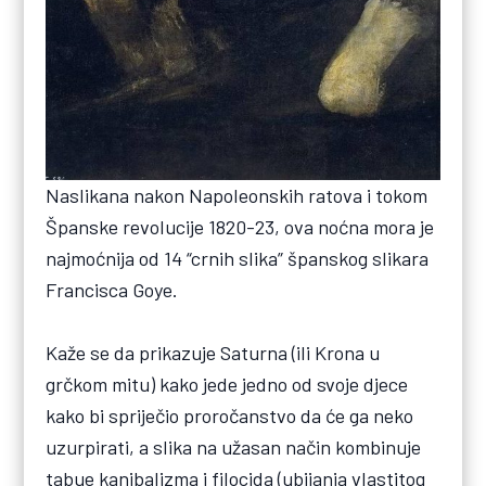
Naslikana nakon Napoleonskih ratova i tokom
Španske revolucije 1820-23, ova noćna mora je
najmoćnija od 14 “crnih slika” španskog slikara
Francisca Goye.
Kaže se da prikazuje Saturna (ili Krona u
grčkom mitu) kako jede jedno od svoje djece
kako bi spriječio proročanstvo da će ga neko
uzurpirati, a slika na užasan način kombinuje
tabue kanibalizma i filocida (ubijanja vlastitog