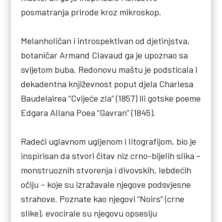
posmatranja prirode kroz mikroskop.
Melanholičan i introspektivan od djetinjstva,
botaničar Armand Clavaud ga je upoznao sa
svijetom buba. Redonovu maštu je podsticala i
dekadentna književnost poput djela Charlesa
Baudelairea “Cvijeće zla” (1857) ili gotske poeme
Edgara Allana Poea “Gavran” (1845).
Radeći uglavnom ugljenom i litografijom, bio je
inspirisan da stvori čitav niz crno-bijelih slika –
monstruoznih stvorenja i divovskih, lebdećih
očiju – koje su izražavale njegove podsvjesne
strahove. Poznate kao njegovi “Noirs” (crne
slike), evocirale su njegovu opsesiju