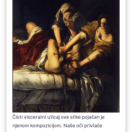
Čisti visceralni uticaj ove slike pojačan je
njenom kompozicijom. Naše oči privlače