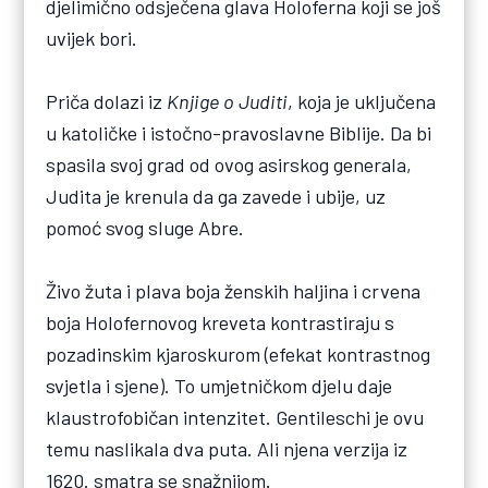
djelimično odsječena glava Holoferna koji se još
uvijek bori.
Priča dolazi iz
Knjige o Juditi
, koja je uključena
u katoličke i istočno-pravoslavne Biblije. Da bi
spasila svoj grad od ovog asirskog generala,
Judita je krenula da ga zavede i ubije, uz
pomoć svog sluge Abre.
Živo žuta i plava boja ženskih haljina i crvena
boja Holofernovog kreveta kontrastiraju s
pozadinskim kjaroskurom (efekat kontrastnog
svjetla i sjene). To umjetničkom djelu daje
klaustrofobičan intenzitet. Gentileschi je ovu
temu naslikala dva puta. Ali njena verzija iz
1620. smatra se snažnijom.