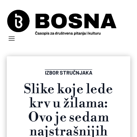
IZBOR STRUČNJAKA
Slike koje lede
krv u žilama:
Ovo je sedam
najstrašnijih