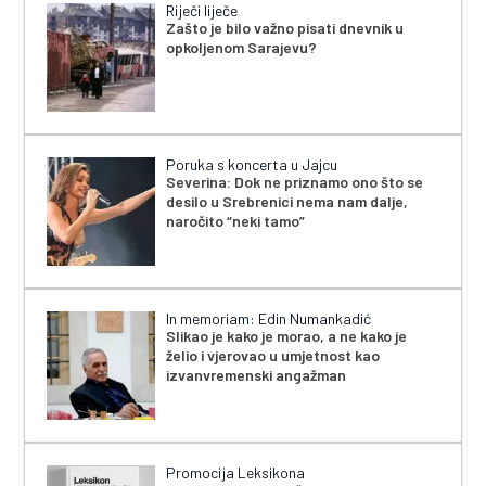
Riječi liječe
Zašto je bilo važno pisati dnevnik u
opkoljenom Sarajevu?
Poruka s koncerta u Jajcu
Severina: Dok ne priznamo ono što se
desilo u Srebrenici nema nam dalje,
naročito “neki tamo”
In memoriam: Edin Numankadić
Slikao je kako je morao, a ne kako je
želio i vjerovao u umjetnost kao
izvanvremenski angažman
Promocija Leksikona