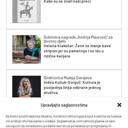
Kako su se zvali naši preci
Dobitnica nagrade „Andrija Maurović” za
životno djelo
Helena Klakočar: Žene se manje bave
stripom jer su pametnije i ne idu u
rizične karijere
Direktorica Muzeja Sarajeva
Indira Kučuk-Sorguč: Kultura je
posljednja linija odbrane jednog
društva
Upravljajte saglasnostima
Da bismo pružili najbolje iskustvo, koristimo tehnologije poput kolačića za čuvanje
i/ili pristup informacijama o uređaju. Saglasnost sa ovim tehnologijama će nam
omogućiti da obrađujemo podatke kao što su ponašanje pri pregledanju ili