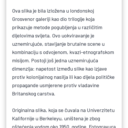
Ova slika je bila izložena u londonskoj
Grosvenor galeriji kao dio trilogije koja
prikazuje metode pogubljenja u različitim
dijelovima svijeta. Ovo uokviravanje je
uznemirujuće, stavljanje brutalne scene u
kombinaciju s odvojenom, kvazi-etnografskom
misijom. Postoji još jedna uznemirujuća
dimenzija: napetost između slike kao izjave
protiv kolonijalnog nasilja ili kao dijela političke
propagande usmjerene protiv vladavine
Britanskog carstva.
Originalna slika, koja se čuvala na Univerzitetu
Kalifornije u Berkeleyu, uništena je zbog
oštećenja vodom oko 1950. godine. Fotogravura