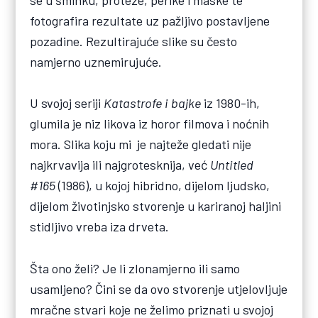
se u šminku, proteze, perike i maske te
fotografira rezultate uz pažljivo postavljene
pozadine. Rezultirajuće slike su često
namjerno uznemirujuće.
U svojoj seriji
Katastrofe i bajke
iz 1980-ih,
glumila je niz likova iz horor filmova i noćnih
mora. Slika koju mi je najteže gledati nije
najkrvavija ili najgrotesknija, već
Untitled
#165
(1986), u kojoj hibridno, dijelom ljudsko,
dijelom životinjsko stvorenje u kariranoj haljini
stidljivo vreba iza drveta.
Šta ono želi? Je li zlonamjerno ili samo
usamljeno? Čini se da ovo stvorenje utjelovljuje
mračne stvari koje ne želimo priznati u svojoj