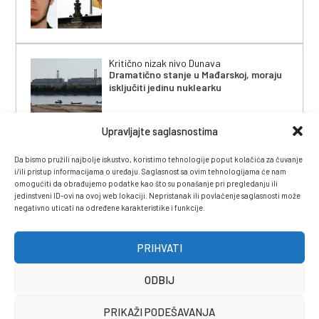
Kritično nizak nivo Dunava
Dramatično stanje u Mađarskoj, moraju
isključiti jedinu nuklearku
Upravljajte saglasnostima
Da bismo pružili najbolje iskustvo, koristimo tehnologije poput kolačića za čuvanje
i/ili pristup informacijama o uređaju. Saglasnost sa ovim tehnologijama će nam
omogućiti da obrađujemo podatke kao što su ponašanje pri pregledanju ili
jedinstveni ID-ovi na ovoj web lokaciji. Nepristanak ili povlačenje saglasnosti može
negativno uticati na određene karakteristike i funkcije.
IMPRESSUM
|
UVJETI KORIŠTENJA
|
POLITIKA
PRIVATNOSTI
|
KONTAKT
|
ČASOPIS
PRIHVATI
ODBIJ
PRIKAŽI PODEŠAVANJA