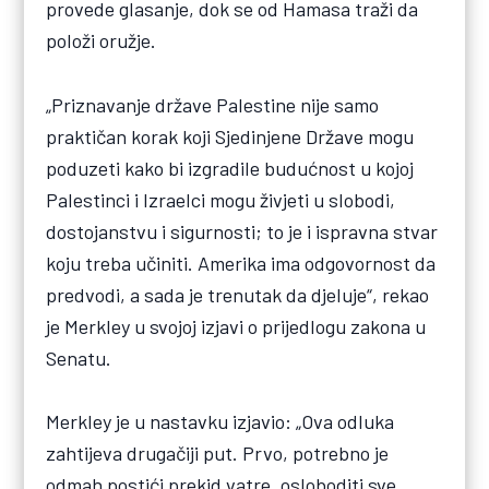
provede glasanje, dok se od Hamasa traži da
položi oružje.
„Priznavanje države Palestine nije samo
praktičan korak koji Sjedinjene Države mogu
poduzeti kako bi izgradile budućnost u kojoj
Palestinci i Izraelci mogu živjeti u slobodi,
dostojanstvu i sigurnosti; to je i ispravna stvar
koju treba učiniti. Amerika ima odgovornost da
predvodi, a sada je trenutak da djeluje“, rekao
je Merkley u svojoj izjavi o prijedlogu zakona u
Senatu.
Merkley je u nastavku izjavio: „Ova odluka
zahtijeva drugačiji put. Prvo, potrebno je
odmah postići prekid vatre, osloboditi sve