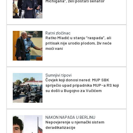
Michigana”, želi postati senator
Ratni zločinac
Ratko Mladić u stanju “raspada”, ali
pritisak nije urodio plodom, živ neće
moći vani
Sumnjivi tipovi
Čovjek koji donosi nered: MUP SBK
spriječio upad pripadnika MUP-a RS koji
su došli u Bugojno za Vučićem
NAKON NAPADA U BERLINU
Nepovjerenje u njemački sistem
deradikalizacije