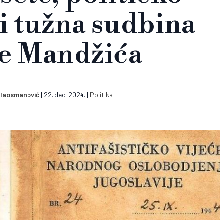
 i tužna sudbina
e Mandžića
ulaosmanović
|
22. dec. 2024.
|
Politika