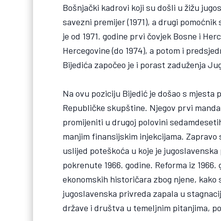
Bošnjački kadrovi koji su došli u žižu jugos
savezni premijer (1971), a drugi pomoćnik
je od 1971. godine prvi čovjek Bosne i He
Hercegovine (do 1974), a potom i predsje
Bijedića započeo je i porast zaduženja Jug
Na ovu poziciju Bijedić je došao s mjesta
Republičke skupštine. Njegov prvi mandat 
promijeniti u drugoj polovini sedamdeseti
manjim finansijskim injekcijama. Zapravo 
uslijed poteškoća u koje je jugoslavensk
pokrenute 1966. godine. Reforma iz 1966. 
ekonomskih historičara zbog njene, kako su
jugoslavenska privreda zapala u stagnacij
države i društva u temeljnim pitanjima, p