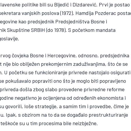
lavenske politike bili su Bijedić i Dizdarević. Prvi je postao
 sekretara vanjskih poslova (1972). Hamdija Pozderac posta
rcegovine kao predsjednik Predsjedništva Bosne i
dnik Skupštine SRBiH (do 1978). S početkom mandata
oslavije.
 prvog čovjeka Bosne i Hercegovine, odnosno, predsjednika
nije bio obilježen prekomjernim zaduživanjima, što će se
h. U početku se funkcioniranje privrede nastojalo osigurati
se pokušavalo popraviti ono što je moglo biti popravljeno
a privreda došla zbog slabo provedene privredne reforme
godine negativno je ocijenjena od određenih ekonomista i
 govorili, loše strategije, a samim tim i provedbe, čime je
u. Ipak, s obzirom na to da se događalo prestrukturiranje
oteškoće su u tim procesima bile neizbježne.