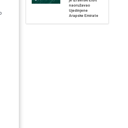
naoružavao
Ujedinjene
o
Arapske Emirate