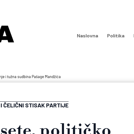
Naslovna
Politika
nje i tužna sudbina Pašage Mandžića
I ČELIČNI STISAK PARTIJE
ete, političko