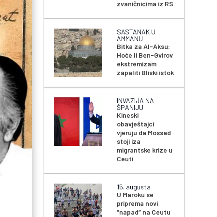
zvaničnicima iz RS
SASTANAK U
AMMANU
Bitka za Al-Aksu:
Hoće li Ben-Gvirov
ekstremizam
zapaliti Bliski istok
INVAZIJA NA
ŠPANIJU
Kineski
obavještajci
vjeruju da Mossad
stoji iza
migrantske krize u
Ceuti
15. augusta
U Maroku se
priprema novi
“napad” na Ceutu