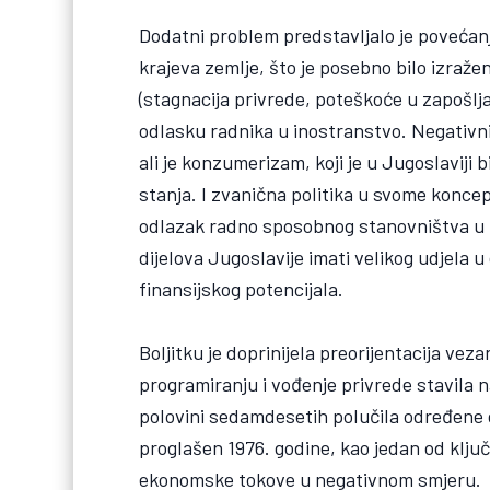
Dodatni problem predstavljalo je povećanje
krajeva zemlje, što je posebno bilo izraže
(stagnacija privrede, poteškoće u zapošljav
odlasku radnika u inostranstvo. Negativni 
ali je konzumerizam, koji je u Jugoslaviji 
stanja. I zvanična politika u svome koncep
odlazak radno sposobnog stanovništva u 
dijelova Jugoslavije imati velikog udjela 
finansijskog potencijala.
Boljitku je doprinijela preorijentacija vez
programiranju i vođenje privrede stavila n
polovini sedamdesetih polučila određene
proglašen 1976. godine, kao jedan od klju
ekonomske tokove u negativnom smjeru.