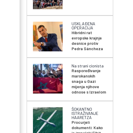
USKLAĐENA
OPERACIJA
Hibridni rat
evropske krajnje
desnice protiv
Pedra Sáncheza
Na strani cionista
Raspoređivanje
marokanskih
snaga u Gazi
mijenja njihove
odnose s Izraelom
ŠOKANTNO
ISTRAŽIVANJE
HAARETZA
Procurjeli
dokumenti: Kako
je izraelski Elbit