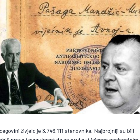
govini živjelo je 3.746.111 stanovnika. Najbrojniji su bili
obili pravo i mogućnost da se prvi put izjasne nacionalnim