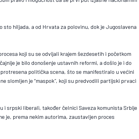
ižno sto hiljada, a od Hrvata za polovinu, dok je Jugoslavena
procesa koji su se odvijali krajem šezdesetih i početkom
jnije je bilo donošenje ustavnih reformi, a došlo je i do
 protresena politička scena, što se manifestiralo u većini
ine slomljen je “maspok
”
, koji su predvodili partijski prvaci
u i srpski liberali, također čelnici Saveza komunista Srbije
ime je, prema nekim autorima, zaustavljen proces