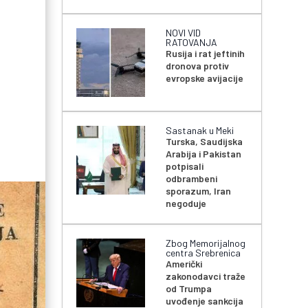
NOVI VID
RATOVANJA
Rusija i rat jeftinih
dronova protiv
evropske avijacije
Sastanak u Meki
Turska, Saudijska
Arabija i Pakistan
potpisali
odbrambeni
sporazum, Iran
negoduje
Zbog Memorijalnog
centra Srebrenica
Američki
zakonodavci traže
od Trumpa
uvođenje sankcija