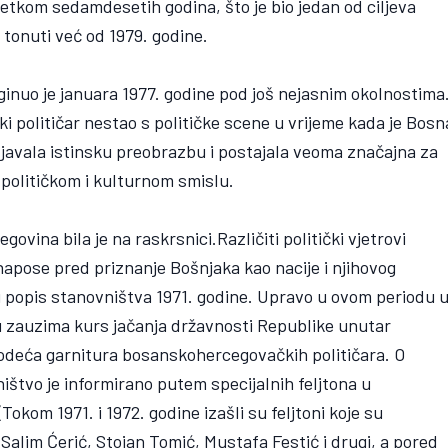
etkom sedamdesetih godina, što je bio jedan od ciljeva
 tonuti već od 1979. godine.
inuo je januara 1977. godine pod još nejasnim okolnostima
ki političar nestao s političke scene u vrijeme kada je Bosn
ljavala istinsku preobrazbu i postajala veoma značajna za
političkom i kulturnom smislu.
ina bila je na raskrsnici.Različiti politički vjetrovi
napose pred priznanje Bošnjaka kao nacije i njihovog
 popis stanovništva 1971. godine. Upravo u ovom periodu 
u zauzima kurs jačanja državnosti Republike unutar
a vodeća garnitura bosanskohercegovačkih političara. O
štvo je informirano putem specijalnih feljtona u
 (Tokom 1971. i 1972. godine izašli su feljtoni koje su
ć, Salim Ćerić, Stojan Tomić, Mustafa Festić i drugi, a pored