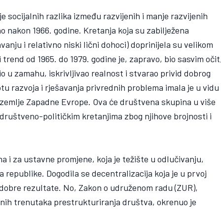
 socijalnih razlika između razvijenih i manje razvijenih
no nakon 1966. godine. Kretanja koja su zabilježena
anju i relativno niski lični dohoci) doprinijela su velikom
trend od 1965. do 1979. godine je, zapravo, bio sasvim očit
bio u zamahu, iskrivljivao realnost i stvarao privid dobrog
tu razvoja i rješavanja privrednih problema imala je u vidu
zemlje Zapadne Evrope. Ova će društvena skupina u više
u društveno-političkim kretanjima zbog njihove brojnosti i
ana i za ustavne promjene, koja je težište u odlučivanju,
a republike. Dogodila se decentralizacija koja je u prvoj
 dobre rezultate. No, Zakon o udruženom radu (ZUR),
čnih trenutaka prestrukturiranja društva, okrenuo je