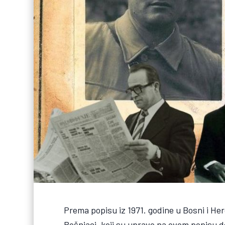
Prema popisu iz 1971. godine u Bosni i Herce
Bošnjaci, koji su upravo na ovom popisu d