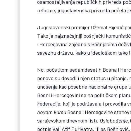
osamostaljivanja republičkih privreda poč
reforme, jugoslavenska privreda počela je
Jugoslavenski premijer Džemal Bijedić pog
Tako je najznačajniji bošnjački komunistič
i Hercegovina zajedno s Bošnjacima doživ
saveznu državu, kako u ideološkom tako i 
No, početkom sedamdesetih Bosna i Hercegov
ponovo su dovodili njen status u pitanje, 
unošenja kao posebne nacionalne grupe u
Bosni i Hercegovini se na političkom plan
Federacije, koji je podržavala i provodil
novom kursu
Bosne i Hercegovine stanovni
sarajevskom dnevnom listu
Oslobođenje
.
potpisivali Atif Purivatra, Ilijas Bošnjovi