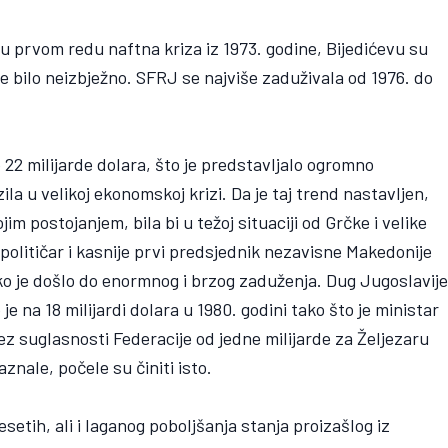
u prvom redu naftna kriza iz 1973. godine, Bijedićevu su
je bilo neizbježno. SFRJ se najviše zaduživala od 1976. do
 22 milijarde dolara, što je predstavljalo ogromno
la u velikoj ekonomskoj krizi. Da je taj trend nastavljen,
im postojanjem, bila bi u težoj situaciji od Grčke i velike
 političar i kasnije prvi predsjednik nezavisne Makedonije
ako je došlo do enormnog i brzog zaduženja. Dug Jugoslavij
 je na 18 milijardi dolara u 1980. godini tako što je ministar
ez suglasnosti Federacije od jedne milijarde za Željezaru
nale, počele su činiti isto.
etih, ali i laganog poboljšanja stanja proizašlog iz