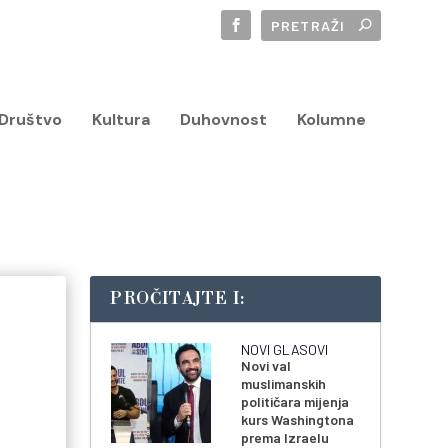
Društvo
Kultura
Duhovnost
Kolumne
PROČITAJTE I:
NOVI GLASOVI
Novi val
muslimanskih
političara mijenja
kurs Washingtona
prema Izraelu