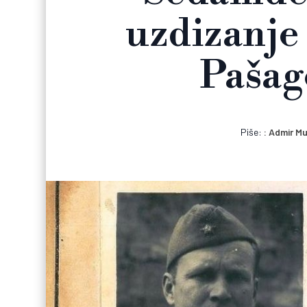
uzdizanje
Pašag
Piše:
Admir M