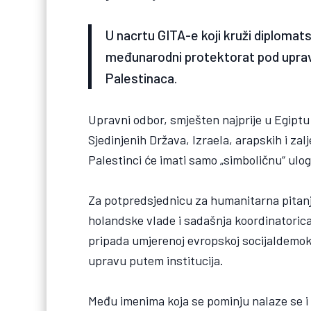
U nacrtu GITA-e koji kruži diplomat
međunarodni protektorat pod uprav
Palestinaca.
Upravni odbor, smješten najprije u Egiptu i
Sjedinjenih Država, Izraela, arapskih i za
Palestinci će imati samo „simboličnu“ ulog
Za potpredsjednicu za humanitarna pitanj
holandske vlade i sadašnja koordinatorica 
pripada umjerenoj evropskoj socijaldemokra
upravu putem institucija.
Među imenima koja se pominju nalaze se i 