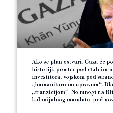
Ako se plan ostvari, Gaza će po
historiji, prostor pod stalni
investitora, vojskom pod str
„humanitarnom upravom“. Blair
„tranzicijom“. No mnogi na Bl
kolonijalnog mandata, pod nov