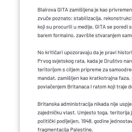
Blairova GITA zamišljena je kao privremena 
zvuče poznato: stabilizacija, rekonstrukc
koji su procurili u medije, GITA se poredi 
barem formalno, završile stvaranjem sam
No kritičari upozoravaju da je pravi his
Prvog svjetskog rata, kada je Društvo naro
teritorijom s ciljem pripreme za samoodre
mandat, zamišljen kao kratkotrajna faza, 
povlačenjem Britanaca i ratom koji traje 
Britanska administracija nikada nije uspjel
zajedničku vlast. Umjesto toga, teritorija j
politički podijeljen, 1948. godine jednosta
fragmentacija Palestine.