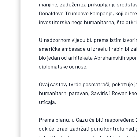
manjine, zadužen za prikupljanje sredstava
Donaldove Trumpove kampanje, koji bi tre
investitorska nego humanitarna, što otkr
U nadzornom vijeću bi, prema istim izvorim
američke ambasade u Izraelu i rabin bliz
bio jedan od arhitekata Abrahamskih spor
diplomatske odnose.
Ovaj sastav, tvrde posmatrači, pokazuje j
humanitarni paravan, Sawiris i Rowan kao 
uticaja.
Prema planu, u Gazu će biti raspoređeno 
dok će Izrael zadržati punu kontrolu nad