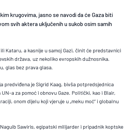
skim krugovima, jasno se navodi da će Gaza biti
om svih aktera uključenih u sukob osim samih
li Kataru, a kasnije u samoj Gazi, činit će predstavnici
ljevskih država, uz nekoliko evropskih dužnosnika.
u, glas bez prava glasa.
a predviđena je Sigrid Kaag, bivša potpredsjednica
UN-a za pomoć i obnovu Gaze. Politički, kao i Blair,
ciji, onom dijelu koji vjeruje u „meku moć“ i globalnu
Naguib Sawiris, egipatski milijarder i pripadnik koptske