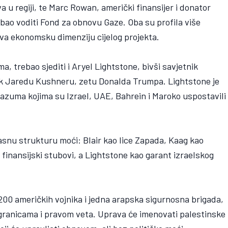
 u regiji, te Marc Rowan, američki finansijer i donator
bao voditi Fond za obnovu Gaze. Oba su profila više
iva ekonomsku dimenziju cijelog projekta.
a, trebao sjediti i Aryel Lightstone, bivši savjetnik
ak Jaredu Kushneru, zetu Donalda Trumpa. Lightstone je
azuma kojima su Izrael, UAE, Bahrein i Maroko uspostavili
asnu strukturu moći: Blair kao lice Zapada, Kaag kao
finansijski stubovi, a Lightstone kao garant izraelskog
200 američkih vojnika i jedna arapska sigurnosna brigada,
 granicama i pravom veta. Uprava će imenovati palestinske