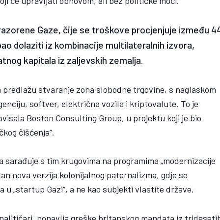
ji će upravljati obnovom, ali bez političke moći.
ja razorene Gaze, čije se troškove procjenjuje između 4
ebao dolaziti iz kombinacije multilateralnih izvora,
tnog kapitala iz zaljevskih zemalja.
ana predlažu stvaranje zona slobodne trgovine, s naglaskom
enciju, softver, električna vozila i kriptovalute. To je
ovisala Boston Consulting Group, u projektu koji je bio
čkog čišćenja“.
ama sarađuje s tim krugovima na programima „modernizacije
 plan nova verzija kolonijalnog paternalizma, gdje se
 u „startup Gazi“, a ne kao subjekti vlastite države.
alitičari, ponavlja greške britanskog mandata iz trideseti