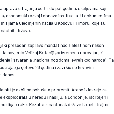
uprava u trajanju od tri do pet godina, s ciljevima koji
ija, ekonomski razvoj i obnova institucija. U dokumentima
s misijama Ujedinjenih nacija u Kosovu i Timoru, koje su,
ostalnih država.
torijski presedan zapravo mandat nad Palestinom nakon
da povjerilo Velikoj Britaniji „privremeno upravljanje“
đenje i stvaranja „nacionalnog doma jevrejskog naroda“. Ta
potrajao je gotovo 26 godina i završio se krvavim
do danas.
a niti je ozbiljno pokušala pripremiti Arape i Jevreje za
e eksplodirala u neredu i nasilju, a London je, iscrpljen i
vno digao ruke. Rezultat: nastanak države Izrael i trajna