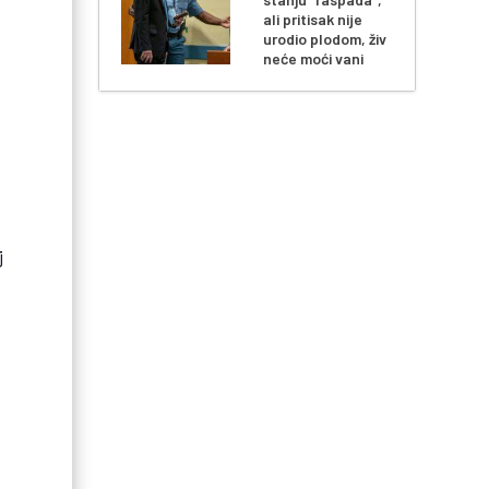
ali pritisak nije
urodio plodom, živ
neće moći vani
j