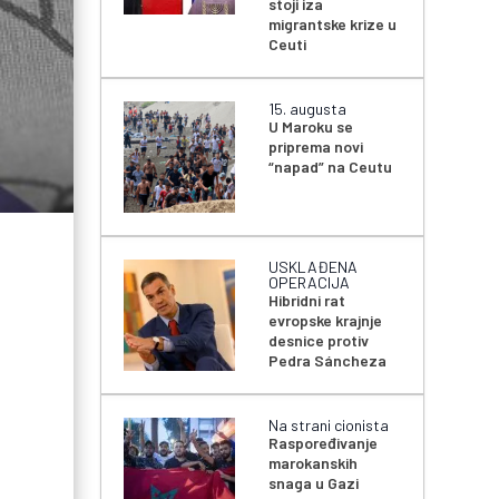
stoji iza
migrantske krize u
Ceuti
15. augusta
U Maroku se
priprema novi
“napad” na Ceutu
USKLAĐENA
OPERACIJA
Hibridni rat
evropske krajnje
desnice protiv
Pedra Sáncheza
Na strani cionista
Raspoređivanje
marokanskih
snaga u Gazi