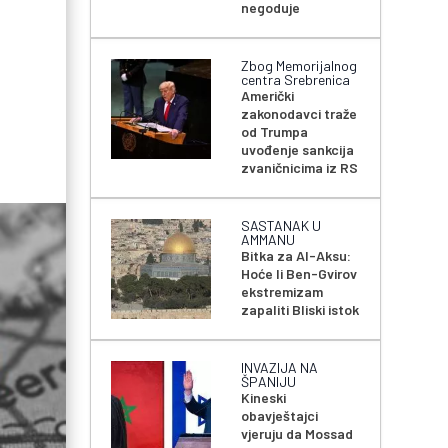
negoduje
Zbog Memorijalnog
centra Srebrenica
Američki
zakonodavci traže
od Trumpa
uvođenje sankcija
zvaničnicima iz RS
SASTANAK U
AMMANU
Bitka za Al-Aksu:
Hoće li Ben-Gvirov
ekstremizam
zapaliti Bliski istok
INVAZIJA NA
ŠPANIJU
Kineski
obavještajci
vjeruju da Mossad