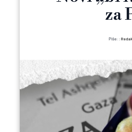
za 
Piše:
Redak