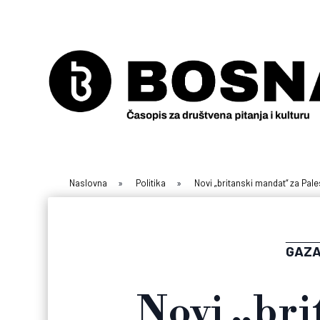
Naslovna
»
Politika
»
Novi „britanski mandat“ za Pale
GAZA
Novi „bri