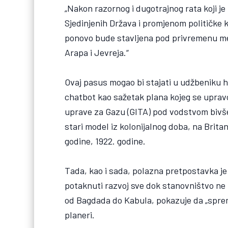
„Nakon razornog i dugotrajnog rata koji j
Sjedinjenih Država i promjenom političke ka
ponovo bude stavljena pod privremenu me
Arapa i Jevreja.“
Ovaj pasus mogao bi stajati u udžbeniku hi
chatbot kao sažetak plana kojeg se uprav
uprave za Gazu (GITA) pod vodstvom bivše
stari model iz kolonijalnog doba, na Brita
godine, 1922. godine.
Tada, kao i sada, polazna pretpostavka je i
potaknuti razvoj sve dok stanovništvo ne 
od Bagdada do Kabula, pokazuje da „sprem
planeri.