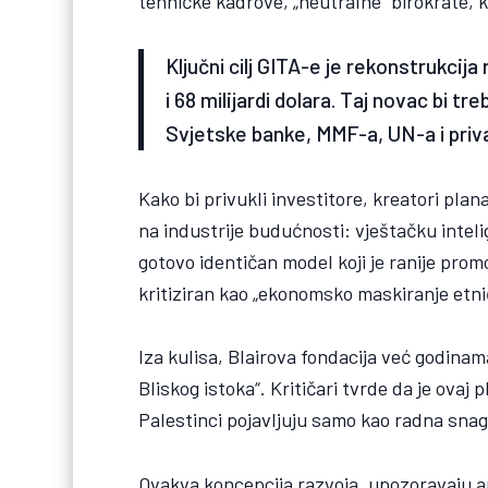
tehničke kadrove, „neutralne“ birokrate, ko
Ključni cilj GITA-e je rekonstrukci
i 68 milijardi dolara. Taj novac bi tr
Svjetske banke, MMF-a, UN-a i priva
Kako bi privukli investitore, kreatori pl
na industrije budućnosti: vještačku intelig
gotovo identičan model koji je ranije prom
kritiziran kao „ekonomsko maskiranje etni
Iza kulisa, Blairova fondacija već godin
Bliskog istoka“. Kritičari tvrde da je ovaj
Palestinci pojavljuju samo kao radna snaga
Ovakva koncepcija razvoja, upozoravaju an