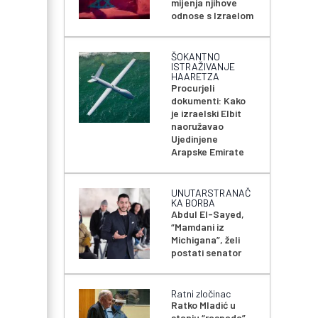
mijenja njihove
odnose s Izraelom
ŠOKANTNO
ISTRAŽIVANJE
HAARETZA
Procurjeli
dokumenti: Kako
je izraelski Elbit
naoružavao
Ujedinjene
Arapske Emirate
UNUTARSTRANAČ
KA BORBA
Abdul El-Sayed,
“Mamdani iz
Michigana”, želi
postati senator
Ratni zločinac
Ratko Mladić u
stanju “raspada”,