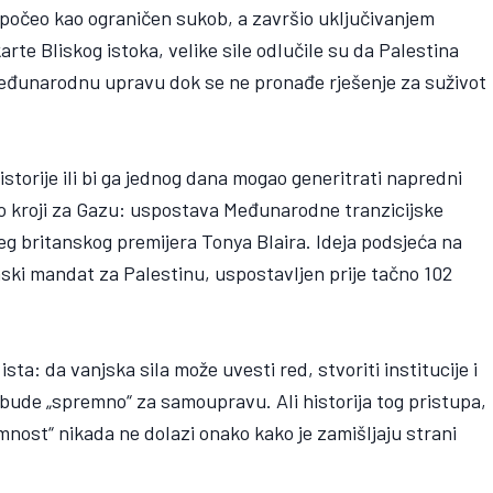
e počeo kao ograničen sukob, a završio uključivanjem
rte Bliskog istoka, velike sile odlučile su da Palestina
đunarodnu upravu dok se ne pronađe rješenje za suživot
storije ili bi ga jednog dana mogao generitrati napredni
o kroji za Gazu: uspostava Međunarodne tranzicijske
g britanskog premijera Tonya Blaira. Ideja podsjeća na
nski mandat za Palestinu, uspostavljen prije tačno 102
sta: da vanjska sila može uvesti red, stvoriti institucije i
bude „spremno“ za samoupravu. Ali historija tog pristupa,
nost“ nikada ne dolazi onako kako je zamišljaju strani