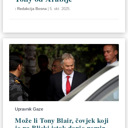
Redakcija Bosna
|
5. okt. 2025.
Upravnik Gaze
Može li Tony Blair, čovjek koji
je na Bliski istok donio nemir,