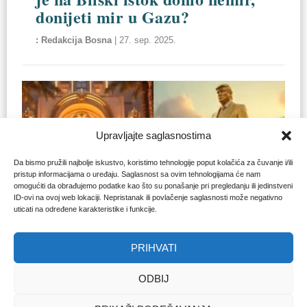
donijeti mir u Gazu?
Redakcija Bosna
|
27. sep. 2025.
Upravljajte saglasnostima
Da bismo pružili najbolje iskustvo, koristimo tehnologije poput kolačića za čuvanje i/ili
pristup informacijama o uređaju. Saglasnost sa ovim tehnologijama će nam
omogućiti da obrađujemo podatke kao što su ponašanje pri pregledanju ili jedinstveni
ID-ovi na ovoj web lokaciji. Nepristanak ili povlačenje saglasnosti može negativno
uticati na određene karakteristike i funkcije.
AGRESIJA NA PALESTINU
PRIHVATI
Tony Blair, Trumpova rivijera i
planovi za etničko čišćenje
ODBIJ
Gaze