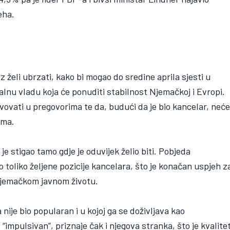
eha.
rz želi ubrzati, kako bi mogao do sredine aprila sjesti u
nalnu vladu koja će ponuditi stabilnost Njemačkoj i Evropi.
vovati u pregovorima te da, budući da je bio kancelar, neć
ima.
je stigao tamo gdje je oduvijek želio biti. Pobjeda
 toliko željene pozicije kancelara, što je konačan uspjeh z
u njemačkom javnom životu.
 nije bio popularan i u kojoj ga se doživljava kao
 “impulsivan”, priznaje čak i njegova stranka, što je kvalite