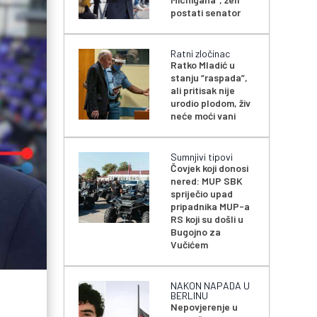
postati senator
Ratni zločinac
Ratko Mladić u
stanju “raspada”,
ali pritisak nije
urodio plodom, živ
neće moći vani
Sumnjivi tipovi
Čovjek koji donosi
nered: MUP SBK
spriječio upad
pripadnika MUP-a
RS koji su došli u
Bugojno za
Vučićem
NAKON NAPADA U
BERLINU
Nepovjerenje u