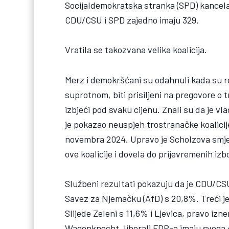
Socijaldemokratska stranka (SPD) kancela
CDU/CSU i SPD zajedno imaju 329.
Vratila se takozvana velika koalicija.
Merz i demokršćani su odahnuli kada su rezu
suprotnom, biti prisiljeni na pregovore o t
izbjeći pod svaku cijenu. Znali su da je vla
je pokazao neuspjeh trostranačke koalicije 
novembra 2024. Upravo je Scholzova smjen
ove koalicije i dovela do prijevremenih izb
Službeni rezultati pokazuju da je CDU/CSU
Savez za Njemačku (AfD) s 20,8%. Treći je 
Slijede Zeleni s 11,6% i Ljevica, pravo iz
Wagenknecht, liberali FDP-a imaju svega 4