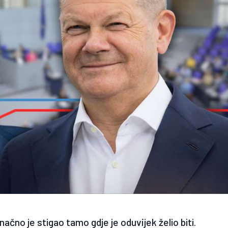
načno je stigao tamo gdje je oduvijek želio biti.