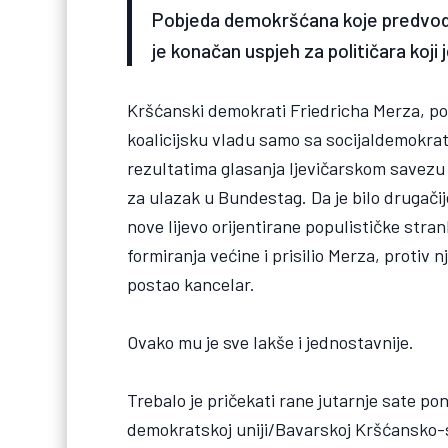
Pobjeda demokršćana koje predvodi d
je konačan uspjeh za političara koj
Kršćanski demokrati Friedricha Merza, pob
koalicijsku vladu samo sa socijaldemokra
rezultatima glasanja ljevičarskom savezu
za ulazak u Bundestag. Da je bilo drugači
nove lijevo orijentirane populističke str
formiranja većine i prisilio Merza, protiv n
postao kancelar.
Ovako mu je sve lakše i jednostavnije.
Trebalo je pričekati rane jutarnje sate po
demokratskoj uniji/Bavarskoj Kršćansko-s