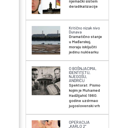
njemački sistem
deradikalizacije
Kritično nizak nivo
Dunava
Dramatično stanje
u Mađarskoj,
moraju isključiti
jedinu nuklearku
O BOŠNJACIMA,
IDENTITETU,
NJEGOŠU,
ANDRIĆU
Spektorat: Pismo
kojim je Muhamed
Hadžijahić 1960.
godine uzdrmao
jugoslovenski vrh
OPERACIJA
„KARLO 2“