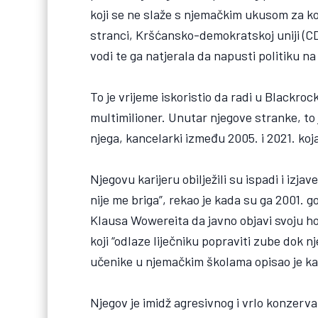
koji se ne slaže s njemačkim ukusom za k
stranci, Kršćansko-demokratskoj uniji (CD
vodi te ga natjerala da napusti politiku na
To je vrijeme iskoristio da radi u Blackro
multimilioner. Unutar njegove stranke, t
njega, kancelarki između 2005. i 2021. koja
Njegovu karijeru obilježili su ispadi i izj
nije me briga”, rekao je kada su ga 2001. 
Klausa Wowereita da javno objavi svoju h
koji “odlaze liječniku popraviti zube dok 
učenike u njemačkim školama opisao je ka
Njegov je imidž agresivnog i vrlo konzerva