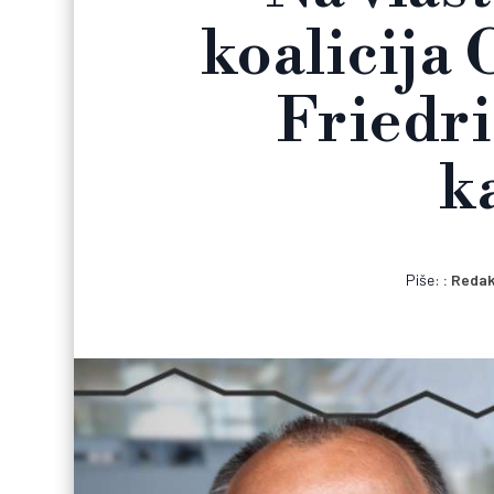
koalicija
Friedri
k
Piše:
Redak