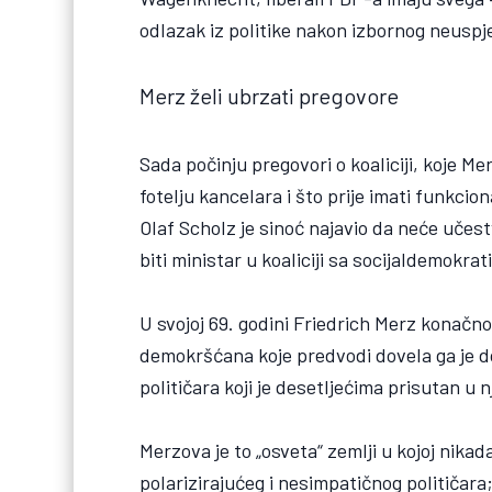
odlazak iz politike nakon izbornog neuspj
Merz želi ubrzati pregovore
Sada počinju pregovori o koaliciji, koje Me
fotelju kancelara i što prije imati funkcio
Olaf Scholz je sinoć najavio da neće učest
biti ministar u koaliciji sa socijaldemokrat
U svojoj 69. godini Friedrich Merz konačno 
demokršćana koje predvodi dovela ga je do
političara koji je desetljećima prisutan 
Merzova je to „osveta“ zemlji u kojoj nikada
polarizirajućeg i nesimpatičnog političara;