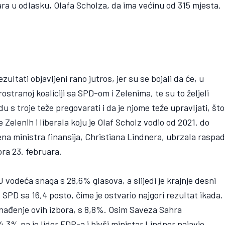
ra u odlasku, Olafa Scholza, da ima većinu od 315 mjesta.
ltati objavljeni rano jutros, jer su se bojali da će, u
rostranoj koaliciji sa SPD-om i Zelenima, te su to željeli
du s troje teže pregovarati i da je njome teže upravljati, što
Zelenih i liberala koju je Olaf Scholz vodio od 2021. do
a ministra finansija, Christiana Lindnera, ubrzala raspa
ora 23. februara.
 vodeća snaga s 28,6% glasova, a slijedi je krajnje desni
SPD sa 16,4 posto, čime je ostvario najgori rezultat ikada.
nenađenje ovih izbora, s 8,8%. Osim Saveza Sahra
,3% pa je lider FDP-a i bivši ministar Lindner najavio