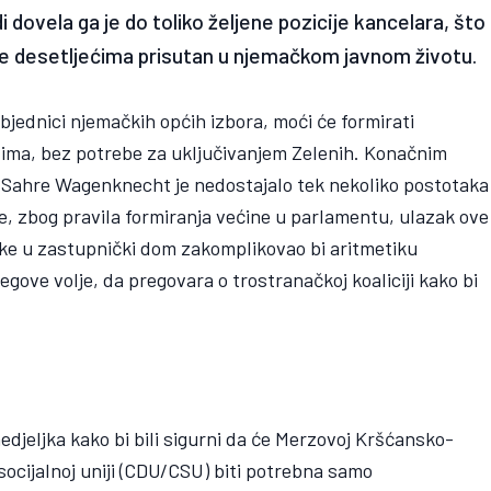
ovela ga je do toliko željene pozicije kancelara, što
i je desetljećima prisutan u njemačkom javnom životu.
jednici njemačkih općih izbora, moći će formirati
tima, bez potrebe za uključivanjem Zelenih. Konačnim
 Sahre Wagenknecht je nedostajalo tek nekoliko postotaka
je, zbog pravila formiranja većine u parlamentu, ulazak ove
anke u zastupnički dom zakomplikovao bi aritmetiku
jegove volje, da pregovara o trostranačkoj koaliciji kako bi
nedjeljka kako bi bili sigurni da će Merzovoj Kršćansko-
ocijalnoj uniji (CDU/CSU) biti potrebna samo