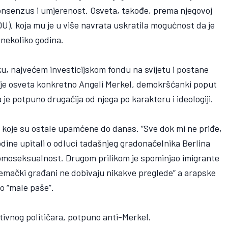
onsenzus i umjerenost. Osveta, takođe, prema njegovoj
U), koja mu je u više navrata uskratila mogućnost da je
 nekoliko godina.
cku, najvećem investicijskom fondu na svijetu i postane
o je osveta konkretno Angeli Merkel, demokršćanki poput
 je potpuno drugačija od njega po karakteru i ideologiji.
ave koje su ostale upamćene do danas. “Sve dok mi ne priđe,
godine upitali o odluci tadašnjeg gradonačelnika Berlina
omoseksualnost. Drugom prilikom je spominjao imigrante
njemački građani ne dobivaju nikakve preglede” a arapske
o “male paše”.
tivnog političara, potpuno anti-Merkel.