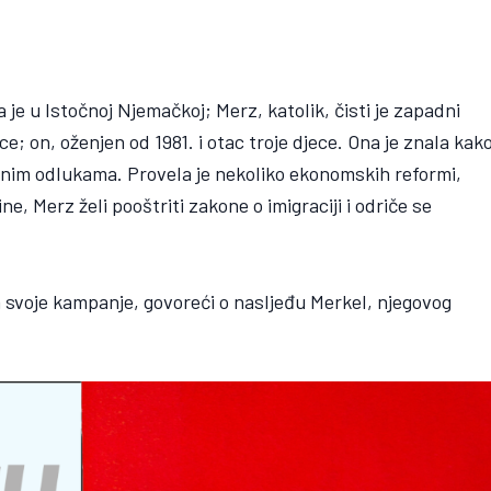
 je u Istočnoj Njemačkoj; Merz, katolik, čisti je zapadni
e; on, oženjen od 1981. i otac troje djece. Ona je znala kak
anim odlukama. Provela je nekoliko ekonomskih reformi,
ne, Merz želi pooštriti zakone o imigraciji i odriče se
 svoje kampanje, govoreći o nasljeđu Merkel, njegovog