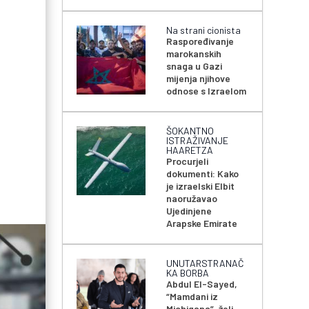
Na strani cionista
Raspoređivanje
marokanskih
snaga u Gazi
mijenja njihove
odnose s Izraelom
ŠOKANTNO
ISTRAŽIVANJE
HAARETZA
Procurjeli
dokumenti: Kako
je izraelski Elbit
naoružavao
Ujedinjene
Arapske Emirate
UNUTARSTRANAČ
KA BORBA
Abdul El-Sayed,
“Mamdani iz
Michigana”, želi