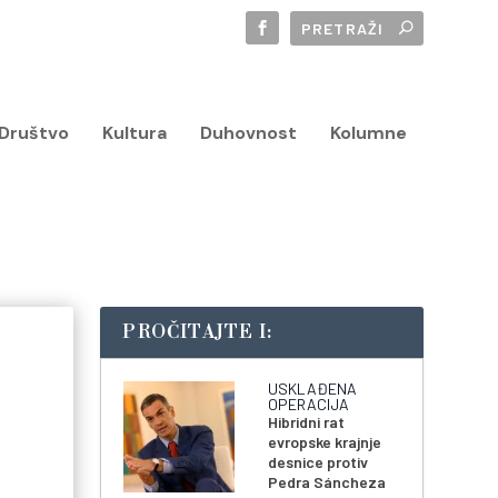
Društvo
Kultura
Duhovnost
Kolumne
PROČITAJTE I:
USKLAĐENA
OPERACIJA
Hibridni rat
evropske krajnje
desnice protiv
Pedra Sáncheza