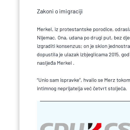
Zakoni o imigraciji
Merkel, iz protestantske porodice, odrasla
Nijemac. Ona, udana po drugi put, bez djec
izgraditi konsenzus; on je sklon jednostr
dopustila je ulazak izbjeglicama 2015. godi
nasljeđa Merkel .
“Unio sam ispravke”, hvalio se Merz tokom
intimnog neprijatelja već četvrt stoljeća.