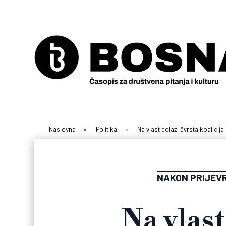
Naslovna
»
Politika
»
Na vlast dolazi čvrsta koalicij
NAKON PRIJEV
Na vlast