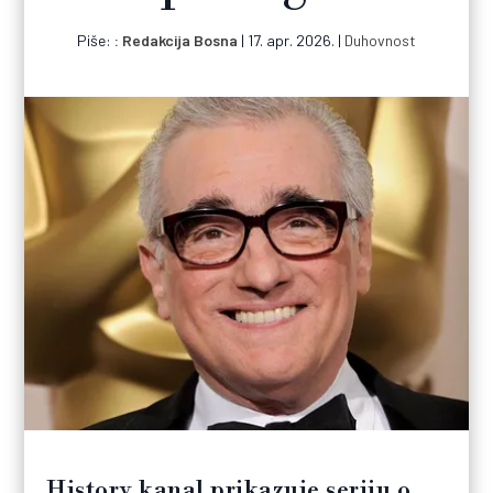
Piše:
Redakcija Bosna
|
17. apr. 2026.
|
Duhovnost
History kanal prikazuje seriju o