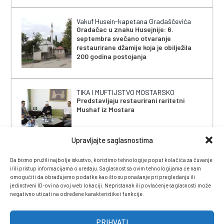
Vakuf Husein-kapetana Gradaščevića
Gradačac u znaku Husejnije: 6.
septembra svečano otvaranje
restaurirane džamije koja je obilježila
200 godina postojanja
TIKA I MUFTIJSTVO MOSTARSKO
Predstavljaju restaurirani raritetni
Mushaf iz Mostara
Upravljajte saglasnostima
Da bismo pružili najbolje iskustvo, koristimo tehnologije poput kolačića za čuvanje
i/ili pristup informacijama o uređaju. Saglasnost sa ovim tehnologijama će nam
omogućiti da obrađujemo podatke kao što su ponašanje pri pregledanju ili
jedinstveni ID-ovi na ovoj web lokaciji. Nepristanak ili povlačenje saglasnosti može
negativno uticati na određene karakteristike i funkcije.
IMPRESSUM
|
UVJETI KORIŠTENJA
|
POLITIKA
PRIVATNOSTI
|
KONTAKT
|
ČASOPIS
PRIHVATI