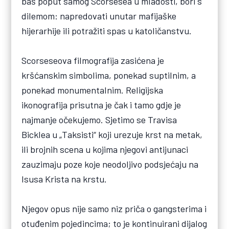
baš poput samog Scorsesea u mladosti, bori s
dilemom: napredovati unutar mafijaške
hijerarhije ili potražiti spas u katoličanstvu.
Scorseseova filmografija zasićena je
kršćanskim simbolima, ponekad suptilnim, a
ponekad monumentalnim. Religijska
ikonografija prisutna je čak i tamo gdje je
najmanje očekujemo. Sjetimo se Travisa
Bicklea u „Taksisti“ koji urezuje krst na metak,
ili brojnih scena u kojima njegovi antijunaci
zauzimaju poze koje neodoljivo podsjećaju na
Isusa Krista na krstu.
Njegov opus nije samo niz priča o gangsterima i
otuđenim pojedincima; to je kontinuirani dijalog