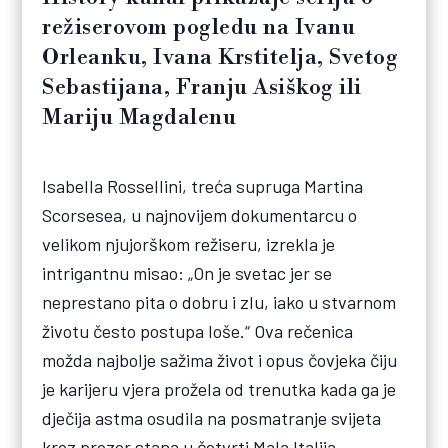
režiserovom pogledu na Ivanu
Orleanku, Ivana Krstitelja, Svetog
Sebastijana, Franju Asiškog ili
Mariju Magdalenu
Isabella Rossellini, treća supruga Martina
Scorsesea, u najnovijem dokumentarcu o
velikom njujorškom režiseru, izrekla je
intrigantnu misao: „On je svetac jer se
neprestano pita o dobru i zlu, iako u stvarnom
životu često postupa loše.“ Ova rečenica
možda najbolje sažima život i opus čovjeka čiju
je karijeru vjera prožela od trenutka kada ga je
dječija astma osudila na posmatranje svijeta
kroz prozor stana u četvrti Mala Italija.