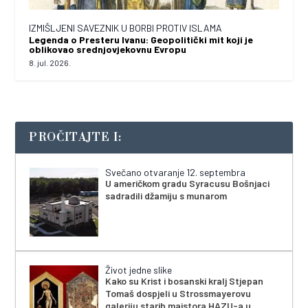
IZMIŠLJENI SAVEZNIK U BORBI PROTIV ISLAMA
Legenda o Presteru Ivanu: Geopolitički mit koji je
oblikovao srednjovjekovnu Evropu
8. jul. 2026.
PROČITAJTE I:
Svečano otvaranje 12. septembra
U američkom gradu Syracusu Bošnjaci
sadradili džamiju s munarom
Život jedne slike
Kako su Krist i bosanski kralj Stjepan
Tomaš dospjeli u Strossmayerovu
galeriju starih majstora HAZU-a u