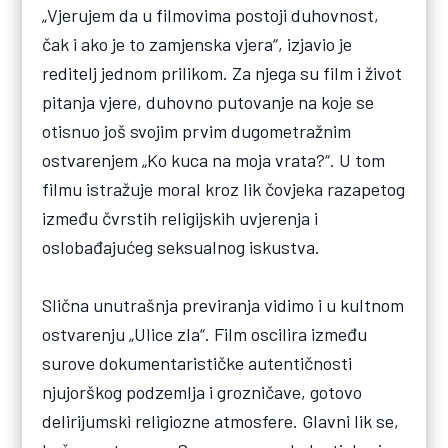
„Vjerujem da u filmovima postoji duhovnost,
čak i ako je to zamjenska vjera“, izjavio je
reditelj jednom prilikom. Za njega su film i život
pitanja vjere, duhovno putovanje na koje se
otisnuo još svojim prvim dugometražnim
ostvarenjem „Ko kuca na moja vrata?“. U tom
filmu istražuje moral kroz lik čovjeka razapetog
između čvrstih religijskih uvjerenja i
oslobađajućeg seksualnog iskustva.
Slična unutrašnja previranja vidimo i u kultnom
ostvarenju „Ulice zla“. Film oscilira između
surove dokumentarističke autentičnosti
njujorškog podzemlja i grozničave, gotovo
delirijumski religiozne atmosfere. Glavni lik se,