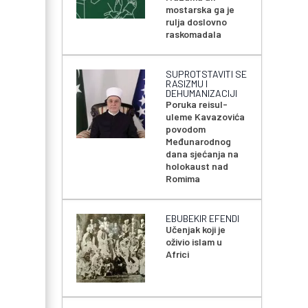
mostarska ga je
rulja doslovno
raskomadala
SUPROTSTAVITI SE
RASIZMU I
DEHUMANIZACIJI
Poruka reisul-
uleme Kavazovića
povodom
Međunarodnog
dana sjećanja na
holokaust nad
Romima
EBUBEKIR EFENDI
Učenjak koji je
oživio islam u
Africi