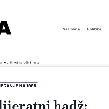
Naslovna
Politika
anje onih koji su odbili nestati
EĆANJE NA 1996.
lijeratni hadž: