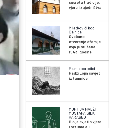
susreta tradicije,
vjere i zajedništva
Milatkovići kod
Čajniča
Svečano
otvorenje džamije
koja je srušena
1943. godine
Pisma porodici
Hadži Lojin savjet
iz tamnice
MUFTIJA HADŽI
MUSTAFA SIDKI
KARABEG
Bio je svjetlo vjere
i razuma ali