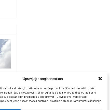
Upravljajte saglasnostima
li najbolje iskustvo, koristimo tehnologije poput kolačića za čuvanje i/ili pristup
 o uređaju. Saglasnost sa ovim tehnologijama će nam omogućiti da obrađujemo
o su ponašanje pri pregledanju ili jedinstveni ID-ovi na ovoj web lokaciji.
i povlačenje saglasnosti može negativno uticati na određene karakteristike i funkcije.