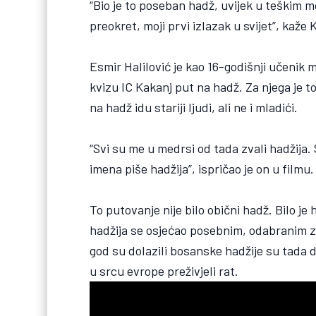
“Bio je to poseban hadž, uvijek u teškim 
preokret, moji prvi izlazak u svijet”, kaže 
Esmir Halilović je kao 16-godišnji učenik
kvizu IC Kakanj put na hadž. Za njega je to
na hadž idu stariji ljudi, ali ne i mladići.
“Svi su me u medrsi od tada zvali hadžija. 
imena piše hadžija”, ispričao je on u filmu.
To putovanje nije bilo obični hadž. Bilo je 
hadžija se osjećao posebnim, odabranim za h
god su dolazili bosanske hadžije su tada dož
u srcu evrope preživjeli rat.