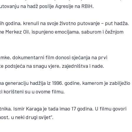
tovanju na hadž poslije Agresije na RBiH.
nih godina, krenuli na svoje životno putovanje – put hadža.
me Merkez Oil, ispunjeno emocijama, saburom i čežnjom
imke, dokumentarni film donosi sjećanja na prvi
te podsjeća na snagu vjere, zajedništva i nade.
generaciju hadžija iz 1996. godine, kamerom je zabilježio
ci korišteni su u ovome filmu.
tnika. Ismir Karaga je tada imao 17 godina. U filmu govori
st, u neki drugi svijet”.