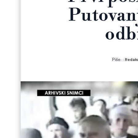
Putovanj
odbi
Piše:
Redakc