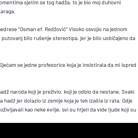
momentima sjetim se tog hadža, to je bio moj duhovni
Karaga.
 medrese “Osman ef. Redžović” Visoko osvojio na jednom
 putovanj bilo rušenje stereotipa, jer je bilo uobičajeno da
Sjećam se jedne profesorice koja je insistirala da mi ispred
hadž naroda koji je preživio, koji je odbio da nestane. Svaki
adž jer dolazio iz zemlje koja je tek izašla iz rata. Gdje
ivljavali kao neke evlije, svi su htjeli da vide ljude koji su