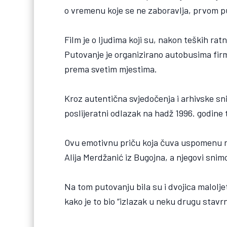
o vremenu koje se ne zaboravlja, prvom pu
Film je o ljudima koji su, nakon teških rat
Putovanje je organizirano autobusima fir
prema svetim mjestima.
Kroz autentična svjedočenja i arhivske sn
poslijeratni odlazak na hadž 1996. godine 
Ovu emotivnu priču koja čuva uspomenu na 
Alija Merdžanić iz Bugojna, a njegovi snim
Na tom putovanju bila su i dvojica malolje
kako je to bio “izlazak u neku drugu stavrno