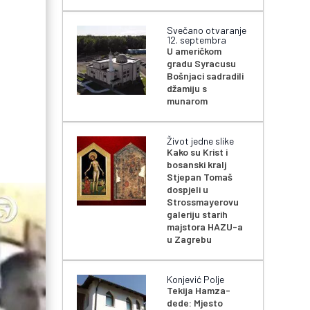
Svečano otvaranje
12. septembra
U američkom
gradu Syracusu
Bošnjaci sadradili
džamiju s
munarom
Život jedne slike
Kako su Krist i
bosanski kralj
Stjepan Tomaš
dospjeli u
Strossmayerovu
galeriju starih
majstora HAZU-a
u Zagrebu
Konjević Polje
Tekija Hamza-
dede: Mjesto