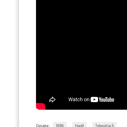
Oznake:
1996
Hadž
Televizija 5