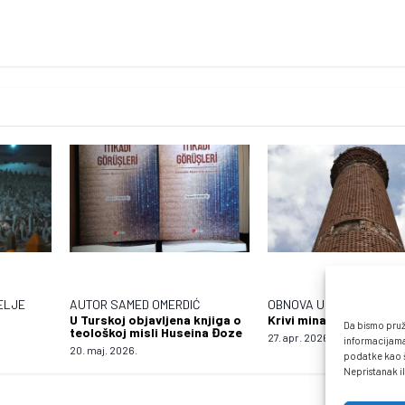
ELJE
AUTOR SAMED OMERDIĆ
OBNOVA U TOKU
U Turskoj objavljena knjiga o
Krivi minaret u Sivasu
Da bismo pruži
teološkoj misli Huseina Đoze
27. apr. 2026.
informacijama
20. maj. 2026.
podatke kao št
Nepristanak il