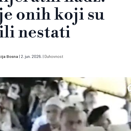
e onih koji su
li nestati
ija Bosna
|
2. jun. 2026.
|
Duhovnost