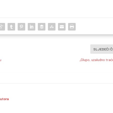
SLJEDEĆI 
u
„Glupo, uzaludno trać
autora