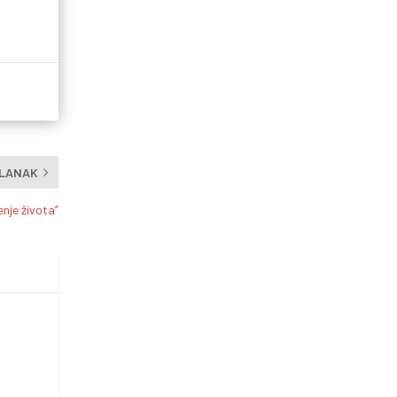
ČLANAK
enje života“