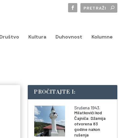
Društvo
Kultura
Duhovnost
Kolumne
PROČITAJTE I:
Srušena 1943.
Milatkovići kod
Čajniča: Džamija
otvorena 83
godine nakon
rušenja