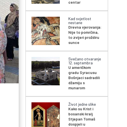
centar
Kad svjetlost
nestane
Drevna vjerovanja:
Nije to pomrčina,
to zvijeri proždiru
sunce
Svečano otvaranje
12. septembra
U američkom
gradu Syracusu
Bošnjaci sadradili
džamiju s
munarom
Život jedne slike
Kako su Krist i
bosanski kralj
Stjepan Tomaš
dospjeli u