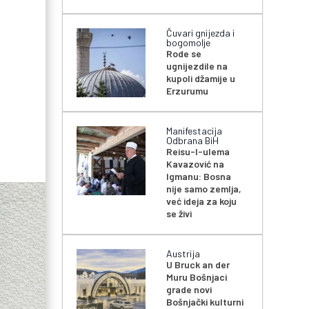
Čuvari gnijezda i
bogomolje
Rode se
ugnijezdile na
kupoli džamije u
Erzurumu
Manifestacija
Odbrana BiH
Reisu-l-ulema
Kavazović na
Igmanu: Bosna
nije samo zemlja,
već ideja za koju
se živi
Austrija
U Bruck an der
Muru Bošnjaci
grade novi
Bošnjački kulturni