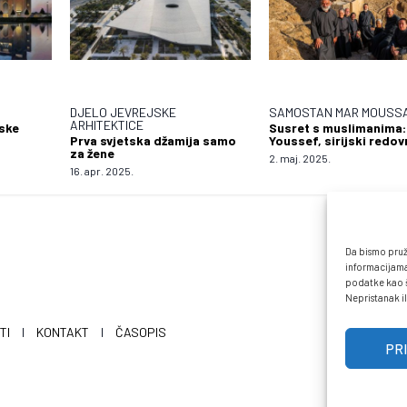
DJELO JEVREJSKE
SAMOSTAN MAR MOUSS
ARHITEKTICE
ske
Susret s muslimanima:
Prva svjetska džamija samo
Youssef, sirijski redov
za žene
2. maj. 2025.
16. apr. 2025.
Da bismo pruži
informacijama
podatke kao št
Nepristanak il
TI
I
KONTAKT
I
ČASOPIS
PR