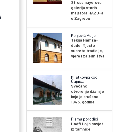
Strossmayerovu
galeriju starih
majstora HAZU-a
i
u Zagrebu
Konjević Polje
Tekija Hamza-
dede: Mjesto
susreta tradicije,
vjere i zajedništva
Milatkovići kod
Čajniča
Svečano
otvorenje džamije
koja je srušena
1943. godine
Pisma porodici
Hadži Lojin savjet
iz tamnice