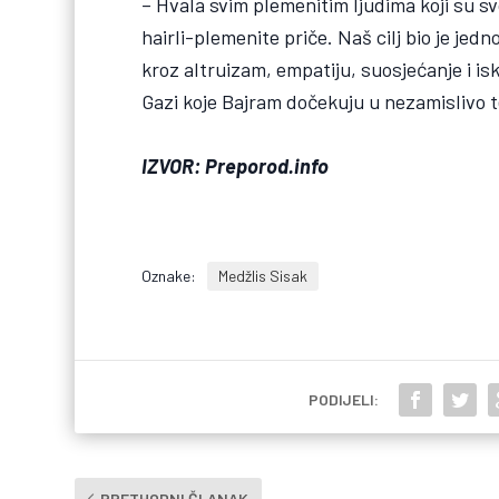
– Hvala svim plemenitim ljudima koji su s
hairli-plemenite priče. Naš cilj bio je je
kroz altruizam, empatiju, suosjećanje i i
Gazi koje Bajram dočekuju u nezamislivo t
IZVOR: Preporod.info
Oznake:
Medžlis Sisak
PODIJELI:
PRETHODNI ČLANAK