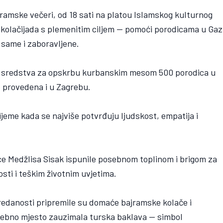
ramske večeri, od 18 sati na platou Islamskog kulturnog
kolačijada s plemenitim ciljem — pomoći porodicama u Gaz
 same i zaboravljene.
piti sredstva za opskrbu kurbanskim mesom 500 porodica u
no provedena i u Zagrebu.
ijeme kada se najviše potvrđuju ljudskost, empatija i
e Medžlisa Sisak ispunile posebnom toplinom i brigom za
osti i teškim životnim uvjetima.
predanosti pripremile su domaće bajramske kolače i
osebno mjesto zauzimala turska baklava — simbol