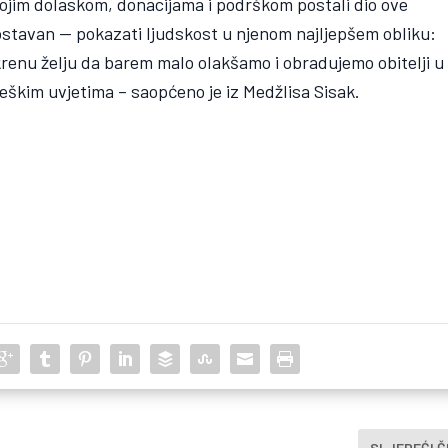
vojim dolaskom, donacijama i podrškom postali dio ove
dnostavan — pokazati ljudskost u njenom najljepšem obliku:
skrenu želju da barem malo olakšamo i obradujemo obitelji u
eškim uvjetima – saopćeno je iz Medžlisa Sisak.
SLJEDEĆI 