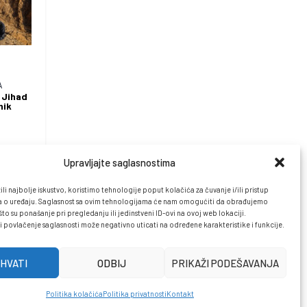
A
 Jihad
nik
Upravljajte saglasnostima
li najbolje iskustvo, koristimo tehnologije poput kolačića za čuvanje i/ili pristup
 o uređaju. Saglasnost sa ovim tehnologijama će nam omogućiti da obrađujemo
o su ponašanje pri pregledanju ili jedinstveni ID-ovi na ovoj web lokaciji.
i povlačenje saglasnosti može negativno uticati na određene karakteristike i funkcije.
IHVATI
ODBIJ
PRIKAŽI PODEŠAVANJA
Politika kolačića
Politika privatnosti
Kontakt