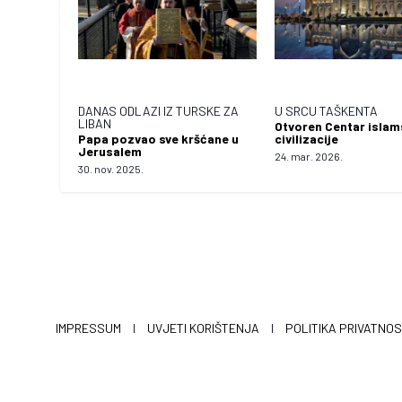
DANAS ODLAZI IZ TURSKE ZA
U SRCU TAŠKENTA
LIBAN
Otvoren Centar islam
Papa pozvao sve kršćane u
civilizacije
Jerusalem
24. mar. 2026.
30. nov. 2025.
IMPRESSUM
I
UVJETI KORIŠTENJA
I
POLITIKA PRIVATNOS