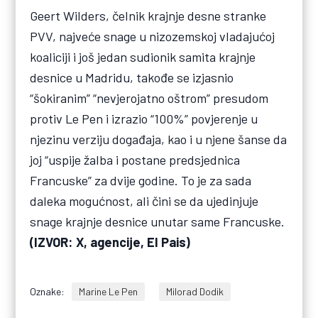
Geert Wilders, čelnik krajnje desne stranke
PVV, najveće snage u nizozemskoj vladajućoj
koaliciji i još jedan sudionik samita krajnje
desnice u Madridu, takođe se izjasnio
“šokiranim” “nevjerojatno oštrom” presudom
protiv Le Pen i izrazio “100%” povjerenje u
njezinu verziju događaja, kao i u njene šanse da
joj “uspije žalba i postane predsjednica
Francuske” za dvije godine. To je za sada
daleka mogućnost, ali čini se da ujedinjuje
snage krajnje desnice unutar same Francuske.
(IZVOR: X, agencije, El Pais)
Oznake:
Marine Le Pen
Milorad Dodik