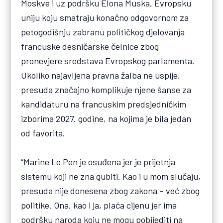
Moskve i uz podršku Elona Muska, Evropsku
uniju koju smatraju konačno odgovornom za
petogodišnju zabranu političkog djelovanja
francuske desničarske čelnice zbog
pronevjere sredstava Evropskog parlamenta.
Ukoliko najavljena pravna žalba ne uspije,
presuda značajno komplikuje njene šanse za
kandidaturu na francuskim predsjedničkim
izborima 2027. godine, na kojima je bila jedan
od favorita.
“Marine Le Pen je osuđena jer je prijetnja
sistemu koji ne zna gubiti. Kao i u mom slučaju,
presuda nije donesena zbog zakona – već zbog
politike. Ona, kao i ja, plaća cijenu jer ima
podršku naroda koju ne mogu pobijediti na