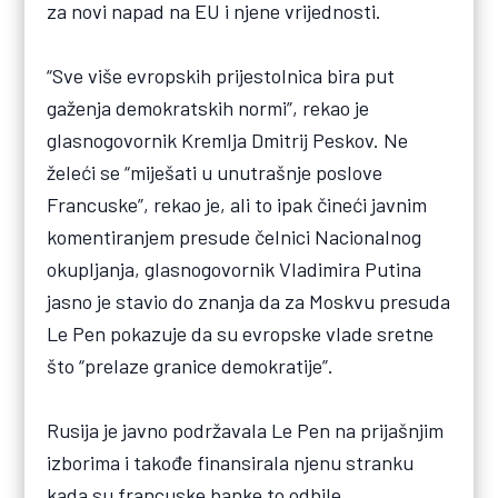
za novi napad na EU i njene vrijednosti.
“Sve više evropskih prijestolnica bira put
gaženja demokratskih normi”, rekao je
glasnogovornik Kremlja Dmitrij Peskov. Ne
želeći se “miješati u unutrašnje poslove
Francuske”, rekao je, ali to ipak čineći javnim
komentiranjem presude čelnici Nacionalnog
okupljanja, glasnogovornik Vladimira Putina
jasno je stavio do znanja da za Moskvu presuda
Le Pen pokazuje da su evropske vlade sretne
što “prelaze granice demokratije”.
Rusija je javno podržavala Le Pen na prijašnjim
izborima i takođe finansirala njenu stranku
kada su francuske banke to odbile.