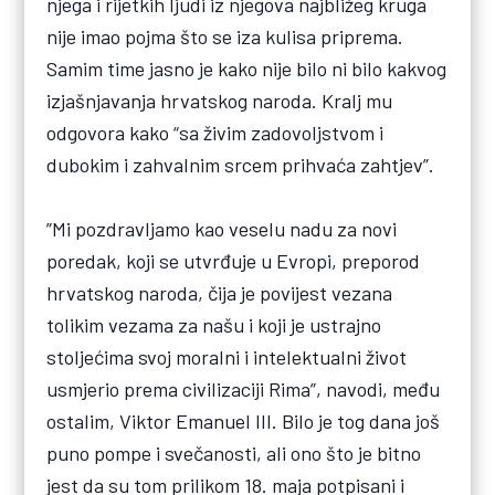
njega i rijetkih ljudi iz njegova najbližeg kruga
nije imao pojma što se iza kulisa priprema.
Samim time jasno je kako nije bilo ni bilo kakvog
izjašnjavanja hrvatskog naroda. Kralj mu
odgovora kako “sa živim zadovoljstvom i
dubokim i zahvalnim srcem prihvaća zahtjev”.
”Mi pozdravljamo kao veselu nadu za novi
poredak, koji se utvrđuje u Evropi, preporod
hrvatskog naroda, čija je povijest vezana
tolikim vezama za našu i koji je ustrajno
stoljećima svoj moralni i intelektualni život
usmjerio prema civilizaciji Rima”, navodi, među
ostalim, Viktor Emanuel III. Bilo je tog dana još
puno pompe i svečanosti, ali ono što je bitno
jest da su tom prilikom 18. maja potpisani i