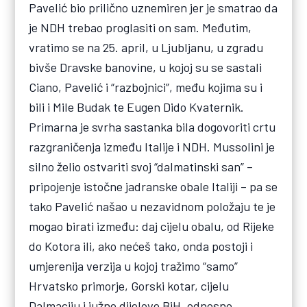
Pavelić bio prilično uznemiren jer je smatrao da
je NDH trebao proglasiti on sam. Međutim,
vratimo se na 25. april, u Ljubljanu, u zgradu
bivše Dravske banovine, u kojoj su se sastali
Ciano, Pavelić i “razbojnici”, među kojima su i
bili i Mile Budak te Eugen Dido Kvaternik.
Primarna je svrha sastanka bila dogovoriti crtu
razgraničenja između Italije i NDH. Mussolini je
silno želio ostvariti svoj “dalmatinski san” –
pripojenje istočne jadranske obale Italiji – pa se
tako Pavelić našao u nezavidnom položaju te je
mogao birati između: daj cijelu obalu, od Rijeke
do Kotora ili, ako nećeš tako, onda postoji i
umjerenija verzija u kojoj tražimo “samo”
Hrvatsko primorje, Gorski kotar, cijelu
Dalmaciju i južne dijelove BiH, odnosno