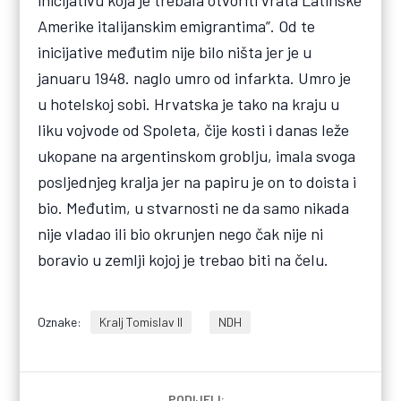
Amerike italijanskim emigrantima”. Od te
inicijative međutim nije bilo ništa jer je u
januaru 1948. naglo umro od infarkta. Umro je
u hotelskoj sobi. Hrvatska je tako na kraju u
liku vojvode od Spoleta, čije kosti i danas leže
ukopane na argentinskom groblju, imala svoga
posljednjeg kralja jer na papiru je on to doista i
bio. Međutim, u stvarnosti ne da samo nikada
nije vladao ili bio okrunjen nego čak nije ni
boravio u zemlji kojoj je trebao biti na čelu.
Oznake:
Kralj Tomislav II
NDH
PODIJELI: