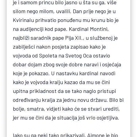
je i samom princu bilo jasno u šta su ga, više
silom nego milom, uvalili. Dan prije nego je u
Kvirinalu prihvatio ponuđenu mu krunu bio je
na audijenciji kod pape. Kardinal Montini,
najbliži saradnik pape Pija XII., u službenoj je
zabilješci nakon posjeta zapisao kako je
vojvoda od Spoleta na Svetog Oca ostavio
dobar dojam zbog svoje dobre naravi i osjećaja
koje je pokazao. U nastavku kardinal navodi
kako je vojvoda kralju kazao da mu se čini
upitna prikladnost da se tako naglo pristupi
određivanju kralja za jednu novu državu. Bilo bi
bolje, smatra, vidjeti kako će se stvari urediti,
jer mu se čini da je situacija još vrlo osjetljiva.
Iako su ga neki tako prikazivali, Aimone je bio