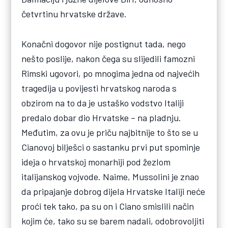
četvrtinu hrvatske države.
Konačni dogovor nije postignut tada, nego
nešto poslije, nakon čega su slijedili famozni
Rimski ugovori, po mnogima jedna od najvećih
tragedija u povijesti hrvatskog naroda s
obzirom na to da je ustaško vodstvo Italiji
predalo dobar dio Hrvatske – na pladnju.
Međutim, za ovu je priču najbitnije to što se u
Cianovoj bilješci o sastanku prvi put spominje
ideja o hrvatskoj monarhiji pod žezlom
italijanskog vojvode. Naime, Mussolini je znao
da pripajanje dobrog dijela Hrvatske Italiji neće
proći tek tako, pa su on i Ciano smislili način
kojim će, tako su se barem nadali, odobrovoljiti