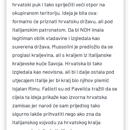
hrvatski puk i tako spriječiti veći otpor na
okupiranom teritoriju. Ideja je bila ova:
formalno će priznati hrvatsku državu, ali pod
italijanskim patronatom. Da bi NDH imala
legitiman oblik vladavine i izgledala kao
suverena država, Mussolini je predložio da se
proglasi kraljevina, ali s kraljem iz italijanske
kraljevske kuće Savoja. Hrvatska bi tako
izgledala kao neovisna, ali bi i dalje ostala pod
utjecajem Italije jer bi kralj bio njihov plemić
lojalan Rimu. Fašisti su od Pavelića tražili da se
cijela ta ideja prikaže kao izvorna hrvatska
zamisao jer narod će sam prijedlog tako
sigurno lakše prihvatiti nego ako zna da
italijanskog vojvodu za hrvatskog kralja