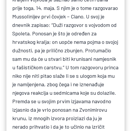
prije toga, 14. maja. S njim je o tome razgovarao
Mussolinijev prvi čovjek – Ciano. U svoj je
dnevnik zapisao: “Duži razgovor s vojvodom od
Spoleta. Ponosan je što je određen za
hrvatskog kralja; on uopće nema pojma o svojoj
dužnosti, pa je prilično zbunjen. Protumačio
sam mu da će u stvari biti krunisani namjesnik
u fašističkom carstvu.” U tom razgovoru princa
niko nije niti pitao slaže li se s ulogom koja mu
je namijenjena, zbog čega i ne iznenađuje
njegova reakcija u sedmicama koje su dolazile.
Premda se u svojim prvim izjavama navodno
izjasnio da je vrlo ponosan na Zvonimirovu
krunu, iz mnogih izvora proizlazi da ju je
nerado prihvatio i da je to učinio na izričit