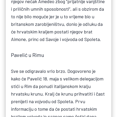
njegov nećak Amedeo zbog “prijatnije vanjštine
i priličnih umnih sposobnosti”, ali s obzirom da
to nije bilo moguće jer je u to vrijeme bio u
britanskom zarobljeništvu, donio je odluku da
će hrvatskim kraljem postati njegov brat
Aimone, princ od Savoje i vojvoda od Spoleta.
Pavelić u Rimu
Sve se odigravalo vrlo brzo. Dogovoreno je
kako će Pavelić 18. maja s velikom delegacijom
stići u Rim da ponudi italijanskom kralju
hrvatsku krunu. Kralj će krunu prihvatiti i čast
prenijeti na vojvodu od Spoleta. Prvu
informaciju o tome da će postati hrvatskim
kraljem vojvoda je saznao samo četiri dana