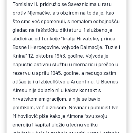
Tomislav II. pridružio se Saveznicima u ratu
protiv Njemačke, a s obzirom na to da je, kao
što smo već spomenuli, s nemalom odbojnošću
gledao na fašističku diktaturu, i službeno je
abdicirao od funkcije “kralja Hrvatske, princa
Bosne i Hercegovine, vojvode Dalmacije, Tuzle i
Knina” 12. oktobra 1943. godine. Vojvoda je
napustio aktivnu službu u mornarici i prešao u
rezervu u aprilu 1945. godine, a nedugo zatim
otišao je i u izbjeglištvo u Argentinu. U Buenos
Airesu nije dolazio ni u kakav kontakt s
hrvatskom emigracijom, a nije se bavio
politikom, već biznisom. Novinar i publicist Ive
Mihovilović piše kako je Aimone “svu svoju
energiju i kapital uložio u jednu veliku
inicijativu koja je trebala otvoriti vrata Latinske