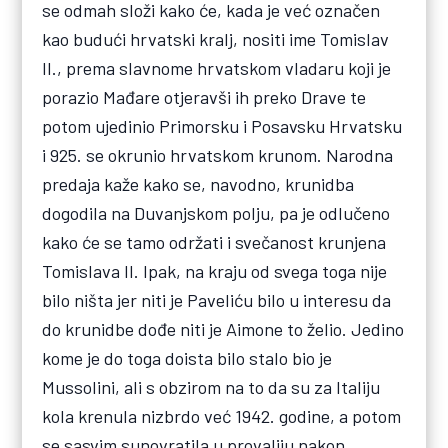
se odmah složi kako će, kada je već označen
kao budući hrvatski kralj, nositi ime Tomislav
II., prema slavnome hrvatskom vladaru koji je
porazio Mađare otjeravši ih preko Drave te
potom ujedinio Primorsku i Posavsku Hrvatsku
i 925. se okrunio hrvatskom krunom. Narodna
predaja kaže kako se, navodno, krunidba
dogodila na Duvanjskom polju, pa je odlučeno
kako će se tamo održati i svečanost krunjena
Tomislava II. Ipak, na kraju od svega toga nije
bilo ništa jer niti je Paveliću bilo u interesu da
do krunidbe dođe niti je Aimone to želio. Jedino
kome je do toga doista bilo stalo bio je
Mussolini, ali s obzirom na to da su za Italiju
kola krenula nizbrdo već 1942. godine, a potom
se sasvim sunovratila u provaliju nakon