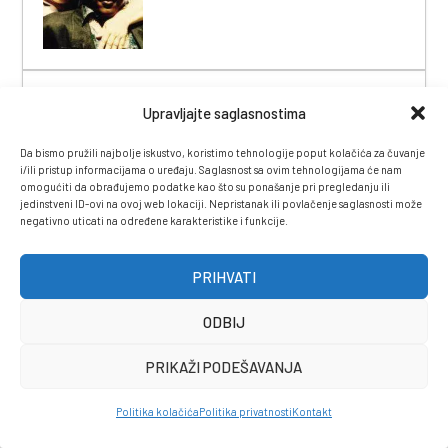
Rođen prije 101 godinu
Upravljajte saglasnostima
Alija Izetbegović – čovjek kojeg nisu
mogli slomiti
Da bismo pružili najbolje iskustvo, koristimo tehnologije poput kolačića za čuvanje
i/ili pristup informacijama o uređaju. Saglasnost sa ovim tehnologijama će nam
omogućiti da obrađujemo podatke kao što su ponašanje pri pregledanju ili
jedinstveni ID-ovi na ovoj web lokaciji. Nepristanak ili povlačenje saglasnosti može
negativno uticati na određene karakteristike i funkcije.
FAO upozorava
Svjetsko tržište hrane pod novim
pritiskom: Klima i geopolitika ponovo
PRIHVATI
diktiraju cijene
ODBIJ
PRIKAŽI PODEŠAVANJA
NAGRAĐENI RAD NIZOZEMSKIH
NOVINARA
Šta govore rane u Gazi: Izraelska
Politika kolačića
Politika privatnosti
Kontakt
vojska namjerno je ubijala djecu
metkom u glavu