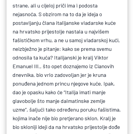
strane, ali u cijeloj priči ima i podosta
nejasnoća. S obzirom na to da je ideja o
postavljanju člana italijanske vladarske kuće
na hrvatsko prijestolje nastala u najvišem
fašističkom vrhu, a ne u samoj vladarskoj kući,
neizbježno je pitanje: kako se prema svemu
odnosila ta kuća? Italijanski je kralj Viktor
Emanuel III., što opet doznajemo iz Cianovih
dnevnika, bio vrlo zadovoljan jer je kruna
ponuđena jednom princu njegove kuće. Ipak,
dao je opasku kako će “Italija imati manje
glavobolje što manje dalmatinske zemlje
uzme”, šaljući tako određenu poruku fašistima,
kojima inače nije bio pretjerano sklon. Kralj je
bio skloniji ideji da na hrvatsko prijestolje dođe