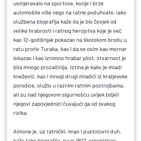
usmjeravalo na sportove, konje i brze
automobile više nego na ratne poduhvate. Iako
službena biografija kaže da je bio čovjek od
velike hrabrosti i ratnog herojstva koje je već
kao 12-godišnjak pokazao na školskom brodu u
ratu protiv Turaka, kao i da se osim kao mornar
iskazao i kao iznimno hrabar pilot, stvarnost je
bila mnogo prozaičnija. Istina je kako je mladi
knežević, kao i mnogi drugi mladići iz kraljevske
porodice, služio u raznim ratnim postrojbama,
ali su nad njegovom sigurnošću uvijek bdjeli
njegovi zapovjednici čuvajući ga od svakog
rizika.
Aimone je, uz ratnički, imao i pustolovni duh,
kaže tako biografija, pa je 1927. organizirao