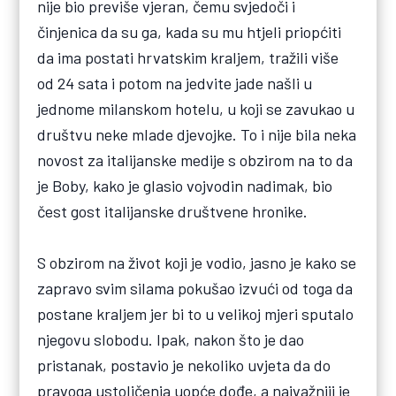
nije bio previše vjeran, čemu svjedoči i
činjenica da su ga, kada su mu htjeli priopćiti
da ima postati hrvatskim kraljem, tražili više
od 24 sata i potom na jedvite jade našli u
jednome milanskom hotelu, u koji se zavukao u
društvu neke mlade djevojke. To i nije bila neka
novost za italijanske medije s obzirom na to da
je Boby, kako je glasio vojvodin nadimak, bio
čest gost italijanske društvene hronike.
S obzirom na život koji je vodio, jasno je kako se
zapravo svim silama pokušao izvući od toga da
postane kraljem jer bi to u velikoj mjeri sputalo
njegovu slobodu. Ipak, nakon što je dao
pristanak, postavio je nekoliko uvjeta da do
pravoga ustoličenja uopće dođe, a najvažniji je