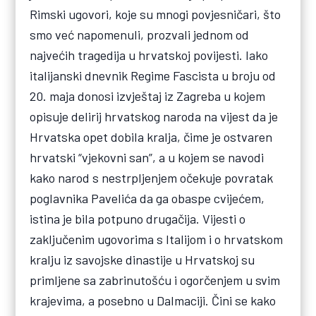
Rimski ugovori, koje su mnogi povjesničari, što
smo već napomenuli, prozvali jednom od
najvećih tragedija u hrvatskoj povijesti. Iako
italijanski dnevnik Regime Fascista u broju od
20. maja donosi izvještaj iz Zagreba u kojem
opisuje delirij hrvatskog naroda na vijest da je
Hrvatska opet dobila kralja, čime je ostvaren
hrvatski “vjekovni san”, a u kojem se navodi
kako narod s nestrpljenjem očekuje povratak
poglavnika Pavelića da ga obaspe cvijećem,
istina je bila potpuno drugačija. Vijesti o
zaključenim ugovorima s Italijom i o hrvatskom
kralju iz savojske dinastije u Hrvatskoj su
primljene sa zabrinutošću i ogorčenjem u svim
krajevima, a posebno u Dalmaciji. Čini se kako