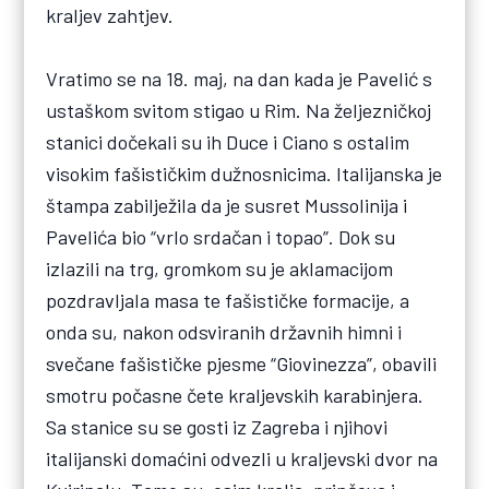
kraljev zahtjev.
Vratimo se na 18. maj, na dan kada je Pavelić s
ustaškom svitom stigao u Rim. Na željezničkoj
stanici dočekali su ih Duce i Ciano s ostalim
visokim fašističkim dužnosnicima. Italijanska je
štampa zabilježila da je susret Mussolinija i
Pavelića bio “vrlo srdačan i topao”. Dok su
izlazili na trg, gromkom su je aklamacijom
pozdravljala masa te fašističke formacije, a
onda su, nakon odsviranih državnih himni i
svečane fašističke pjesme “Giovinezza”, obavili
smotru počasne čete kraljevskih karabinjera.
Sa stanice su se gosti iz Zagreba i njihovi
italijanski domaćini odvezli u kraljevski dvor na