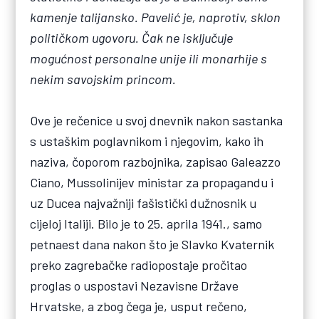
kamenje talijansko. Pavelić je, naprotiv, sklon
političkom ugovoru. Čak ne isključuje
mogućnost personalne unije ili monarhije s
nekim savojskim princom.
Ove je rečenice u svoj dnevnik nakon sastanka
s ustaškim poglavnikom i njegovim, kako ih
naziva, čoporom razbojnika, zapisao Galeazzo
Ciano, Mussolinijev ministar za propagandu i
uz Ducea najvažniji fašistički dužnosnik u
cijeloj Italiji. Bilo je to 25. aprila 1941., samo
petnaest dana nakon što je Slavko Kvaternik
preko zagrebačke radiopostaje pročitao
proglas o uspostavi Nezavisne Države
Hrvatske, a zbog čega je, usput rečeno,