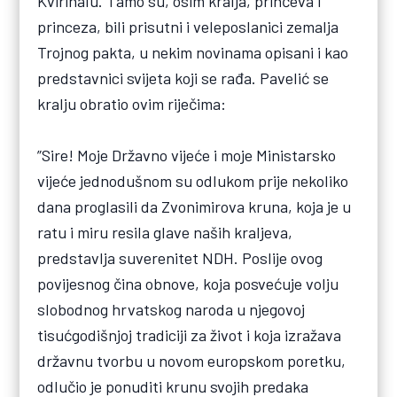
Kvirinalu. Tamo su, osim kralja, prinčeva i
princeza, bili prisutni i veleposlanici zemalja
Trojnog pakta, u nekim novinama opisani i kao
predstavnici svijeta koji se rađa. Pavelić se
kralju obratio ovim riječima:
”Sire! Moje Državno vijeće i moje Ministarsko
vijeće jednodušnom su odlukom prije nekoliko
dana proglasili da Zvonimirova kruna, koja je u
ratu i miru resila glave naših kraljeva,
predstavlja suverenitet NDH. Poslije ovog
povijesnog čina obnove, koja posvećuje volju
slobodnog hrvatskog naroda u njegovoj
tisućgodišnjoj tradiciji za život i koja izražava
državnu tvorbu u novom europskom poretku,
odlučio je ponuditi krunu svojih predaka