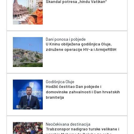
Skandal potresa „hindu Vatikan“
Dani ponosa i pobjede
U Kninu obilježena godišnjica Oluje,
združene operacije HV-a i ArmijeRBiH
Godišnjica Oluje
Hodžić čestitao Dan pobjede i
domovinske zahvalnosti i Dan hrvatskih
branitelja
Neočekivana destinacija
Trabzonspor nadigrao turske velikane i