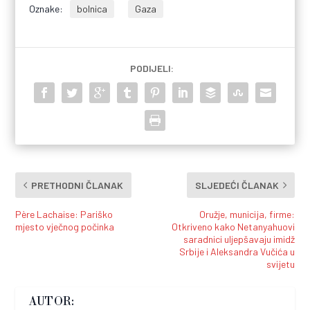
Oznake:
bolnica
Gaza
PODIJELI:
PRETHODNI ČLANAK
SLJEDEĆI ČLANAK
Père Lachaise: Pariško
Oružje, municija, firme:
mjesto vječnog počinka
Otkriveno kako Netanyahuovi
saradnici uljepšavaju imidž
Srbije i Aleksandra Vučića u
svijetu
AUTOR: