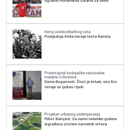
ugrabio Mohameda Salaha za sebe
Heroj oslobodilačkog rata
Posljednja bitka heroja Izeta Nanića
Predstavnik bošnjačke nacionalne
manjine Crikvenice
Denis Beganović: Život je krhak, ono što
ostaje su ljubav i ljudi
Projekat urbanog ozelenjavanja
Millet Bahçesi: Za samo nekoliko godina
izgrađeno stotine narodnih vrtova