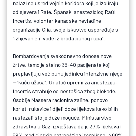
nalazi se usred vojnih koridora koji je izoliraju
od sjevera i Rafe. Španski anesteziolog Raúl
Incertis, volonter kanadske nevladine
organizacije Glia, svoje iskustvo uspoređuje s
“izlijevanjem vode iz broda punog rupa”.
Bombardovanja svakodnevno donose nove
žrtve, tamo je stalno 35-40 pacijenata koji
preplavljuju već punu jedinicu intenzivne njege
—“kuću užasa”. Unatoč opremi za anesteziju,
Incertis strahuje od nestašica zbog blokade.
Osoblje Nassera racionira zalihe, ponovo
koristi rukavice i dijeli doze lijekova kako bi ih
rastezali što je duže moguće. Ministarstvo
zdravstva u Gazi izvještava da je 37% lijekova i
59% medicinskih potrepština iscrpljeno, a 60%