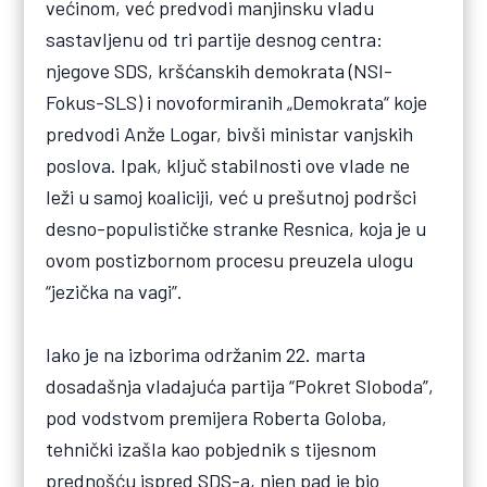
većinom, već predvodi manjinsku vladu
sastavljenu od tri partije desnog centra:
njegove SDS, kršćanskih demokrata (NSI-
Fokus-SLS) i novoformiranih „Demokrata“ koje
predvodi Anže Logar, bivši ministar vanjskih
poslova. Ipak, ključ stabilnosti ove vlade ne
leži u samoj koaliciji, već u prešutnoj podršci
desno-populističke stranke Resnica, koja je u
ovom postizbornom procesu preuzela ulogu
“jezička na vagi”.
Iako je na izborima održanim 22. marta
dosadašnja vladajuća partija “Pokret Sloboda”,
pod vodstvom premijera Roberta Goloba,
tehnički izašla kao pobjednik s tijesnom
prednošću ispred SDS-a, njen pad je bio