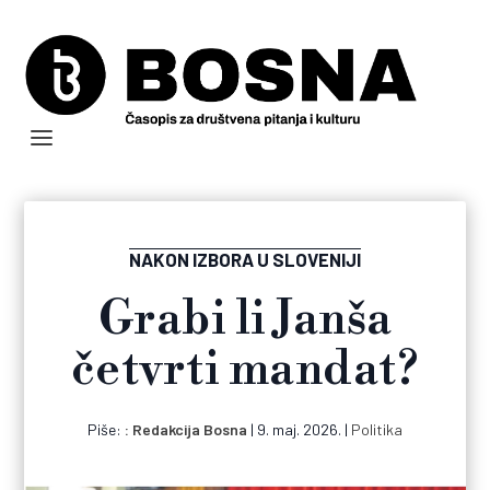
NAKON IZBORA U SLOVENIJI
Grabi li Janša
četvrti mandat?
Piše:
Redakcija Bosna
|
9. maj. 2026.
|
Politika