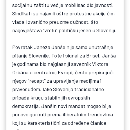
socijalnu zaštitu već je mobilisao dio javnosti.
Sindikati su najavili oštre protestne akcije čim
vlada i zvanično preuzme dužnost, što
nagovještava “vrelu” političku jesen u Sloveniji.
Povratak Janeza Janše nije samo unutrašnje
pitanje Slovenije. To je i signal za Brisel. Janša
je godinama bio najglasniji saveznik Viktora
Orbána u centralnoj Evropi, često prepisujući
njegov “recept” za upravljanje medijima i
pravosuđem. Iako Slovenija tradicionalno
pripada krugu stabilnijih evropskih
demokratija, Janšin novi mandat mogao bi je
ponovo gurnuti prema iliberalnim trendovima
koji su karakteristični za određene članice