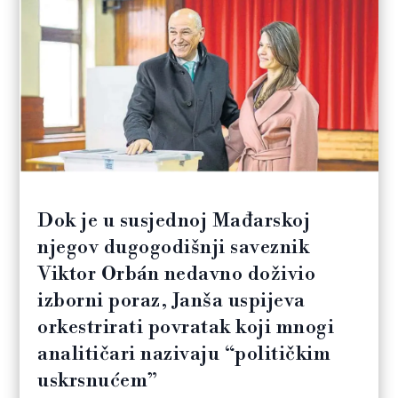
Dok je u susjednoj Mađarskoj
njegov dugogodišnji saveznik
Viktor Orbán nedavno doživio
izborni poraz, Janša uspijeva
orkestrirati povratak koji mnogi
analitičari nazivaju “političkim
uskrsnućem”