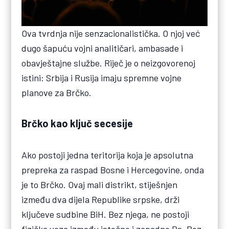
Ova tvrdnja nije senzacionalistička. O njoj već
dugo šapuću vojni analitičari, ambasade i
obavještajne službe. Riječ je o neizgovorenoj
istini: Srbija i Rusija imaju spremne vojne
planove za Brčko.
Brčko kao ključ secesije
Ako postoji jedna teritorija koja je apsolutna
prepreka za raspad Bosne i Hercegovine, onda
je to Brčko. Ovaj mali distrikt, stiješnjen
između dva dijela Republike srpske, drži
ključeve sudbine BiH. Bez njega, ne postoji
fizička veza između istočne i zapadne Rs. Bez