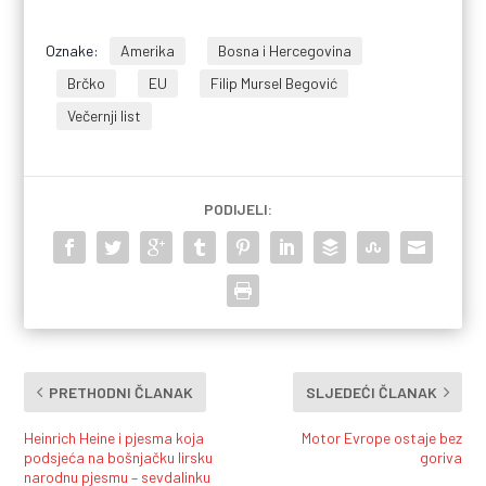
Oznake:
Amerika
Bosna i Hercegovina
Brčko
EU
Filip Mursel Begović
Večernji list
PODIJELI:
PRETHODNI ČLANAK
SLJEDEĆI ČLANAK
Heinrich Heine i pjesma koja
Motor Evrope ostaje bez
podsjeća na bošnjačku lirsku
goriva
narodnu pjesmu – sevdalinku